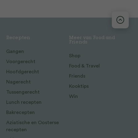
Recepten
Meer van Food and
Friends
Gangen
Shop
Voorgerecht
Food & Travel
Hoofdgerecht
Friends
Nagerecht
Kooktips
Tussengerecht
Win
Lunch recepten
Bakrecepten
Aziatische en Oosterse
recepten