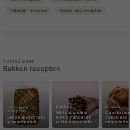
Valentijn recepten
Verjaardag recepten
Ontdek meer
Bakken recepten
Bakken
Bakken
Gevogelte
recepten
Matchacookie
Cookie me
Eendenborst met
met amandel en
speculaas 
granaatappel
witte chocolade
chocolade