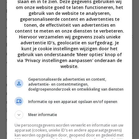
slaan en in te zien. Deze gegevens gebruiken wij
3 Wrijf voor de deegbodempjes de bloem,
om onze website goed te laten functioneren, het
poedersuiker en boter door elkaar tot een
gebruik van de website te analyseren,
gepersonaliseerde content en advertenties te
grofkruimelig mengsel. Klop het hele ei en de melk in
tonen, de effectiviteit van advertenties en
een kom, meng ze door het kruimelmengsel en kneed
content te meten en onze diensten te verbeteren.
Hiervoor verzamelen wij gegevens zoals unieke
er een ruw deeg van ‒ meng niet te lang, anders wordt
advertentie ID’s, geolocatie en surfgedrag. Je
het deeg elastisch in plaats van kruimelig. Laat het
kunt je cookie instellingen wijzigen door het
minimaal 2 uur, maar liever een hele nacht, rusten in
gebruik van onderstaande 'Meer opties' knop of
via 'Privacy instellingen aanpassen' onderaan de
de koelkast.
website.
4 Rol het deeg uit tot een dunne lap van ongeveer 1
Gepersonaliseerde advertenties en content,
advertentie- en contentmetingen,
mm dik, steek er met een uitsteekvormpje (0 12 cm)
doelgroepenonderzoek en ontwikkeling van diensten
rondjes uit en bekleed er 8–10 taartvormpjes (0 8 cm)
Informatie op een apparaat opslaan en/of openen
mee. Druk het deeg met je vingers goed aan, laat het
iets over de rand hangen en prik met een vork kleine
Meer informatie
gaatjes in de bodem.
Uw persoonsgegevens worden verwerkt en informatie van uw
apparaat (cookies, unieke ID's en andere apparaatgegevens)
5 Leg op elke deegbodem een velletje bakpapier, vul ze
kan worden opgeslagen door, geopend door en gedeeld met