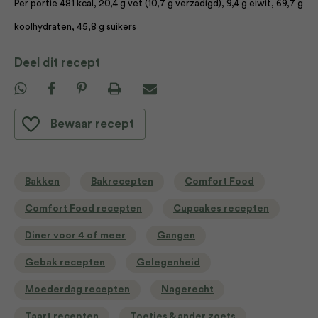
Per portie 481 kcal, 20,4 g vet (10,7 g verzadigd), 9,4 g eiwit, 69,7 g
koolhydraten, 45,8 g suikers
Deel dit recept
Bewaar recept
Bakken
Bakrecepten
Comfort Food
Comfort Food recepten
Cupcakes recepten
Diner voor 4 of meer
Gangen
Gebak recepten
Gelegenheid
Moederdag recepten
Nagerecht
Taart recepten
Toetjes & ander zoets