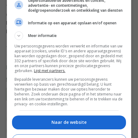
Gepersonaliseerde advertenties en content,
advertentie- en contentmetingen,
feestje een zak ijs. Beetje water en flink ijs in een
doelgroepenonderzoek en ontwikkeling van diensten
strandemmertje, fles erin en hij koelt supersnel. Je
Informatie op een apparaat opslaan en/of openen
kunt er eventueel nog een schep zout bijgooien. Dan
koelen de drankjes nog sneller.
Meer informatie
Dit recept komt uit het boek ‘Food en Route’ (€ 18,95,
Uw persoonsgegevens worden verwerkt en informatie van uw
apparaat (cookies, unieke ID's en andere apparaatgegevens)
uitgeverij Snor).
kan worden opgeslagen door, geopend door en gedeeld met
332 partners of specifiek door deze site worden gebruikt. Wij
en onze partners kunnen precieze geolocatiegegevens
Deel dit recept
gebruiken.
Lijst met partners.
Bepaalde leveranciers kunnen uw persoonsgegevens
verwerken op basis van gerechtvaardigd belang. U kunt
hiertegen bezwaar maken door uw opties hieronder te
beheren. Zoek onderaan deze pagina of in het sitemenu naar
Bewaar recept
een link om uw toestemming te beheren of in te trekken via de
privacy- en cookie-instellingen.
Drankjes
Gangen
Gelegenheid
Naar de website
Picknick recepten