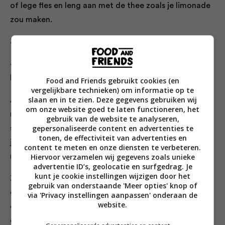
of lege fles en leng aan met de thee zoals je limonade
zou maken.
3. Laat ijskoud worden in de koelkast.
4. Schenk de ijsthee in een thermosfles zodat je hem
lekker koud kunt meenemen.
Food and Friends gebruikt cookies (en
vergelijkbare technieken) om informatie op te
slaan en in te zien. Deze gegevens gebruiken wij
Als je niet zo veel tijd hebt, kun je extra sterke thee
om onze website goed te laten functioneren, het
met een fikse scheut siroop siroop natuurlijk ook
gebruik van de website te analyseren,
gepersonaliseerde content en advertenties te
supersnel afkoelen met wat ijsklonten. Die verdunnen
tonen, de effectiviteit van advertenties en
je ijsthee – vandaar dat je het mengsel dan wat sterker
content te meten en onze diensten te verbeteren.
maakt.
Hiervoor verzamelen wij gegevens zoals unieke
advertentie ID’s, geolocatie en surfgedrag. Je
kunt je cookie instellingen wijzigen door het
Zet je flessen bubbels, rosé en/of cider goed koud weg
gebruik van onderstaande 'Meer opties' knop of
en neem ze mee in een koelbox. Koude drankjes aan
via 'Privacy instellingen aanpassen' onderaan de
website.
een warm strand zijn superluxe. Geen tijd om je
drankjes te koelen? Scoor dan onderweg naar je