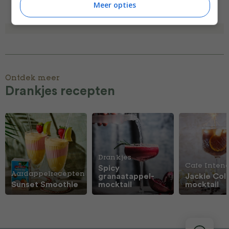
Meer opties
Ontdek meer
Drankjes recepten
Drankjes
Cafe Inten
Spicy
Aardappelrecepten
granaatappel-
Jackie Coll
Sunset Smoothie
mocktail
mocktail