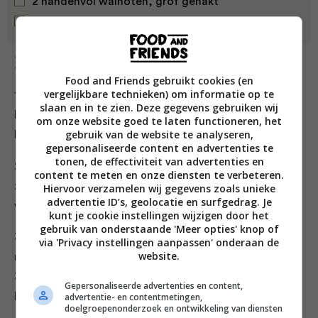
2 handenvol walnoten, grof gehakt
2 el kokosolie, gesmolten, plus extra
Bereiding
Food and Friends gebruikt cookies (en
vergelijkbare technieken) om informatie op te
1. Verwarm de oven voor op 180 °C. Klop de eieren
slaan en in te zien. Deze gegevens gebruiken wij
luchtig in een kom en meng het citroensap en de
om onze website goed te laten functioneren, het
gebruik van de website te analyseren,
havermelk erdoor.
gepersonaliseerde content en advertenties te
tonen, de effectiviteit van advertenties en
2. Voeg het amandel- en boekweitmeel toe plus het
content te meten en onze diensten te verbeteren.
zuiveringszout, chiazaad, gebroken lijnzaad,
Hiervoor verzamelen wij gegevens zoals unieke
advertentie ID’s, geolocatie en surfgedrag. Je
venkelzaad, de kokosolie en gehakte walnoten.
kunt je cookie instellingen wijzigen door het
gebruik van onderstaande 'Meer opties' knop of
3. Vet een bakblik in met kokosolie en schenk het
via 'Privacy instellingen aanpassen' onderaan de
website.
mengsel erin. Doe het brood in de oven en bak het in
30-35 minuten gaar, of tot een houten prikker die je in
Gepersonaliseerde advertenties en content,
advertentie- en contentmetingen,
het midden steekt er schoon weer uit komt.
doelgroepenonderzoek en ontwikkeling van diensten