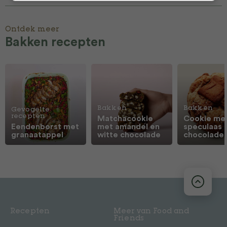
Ontdek meer
Bakken recepten
Bakken
Bakken
Gevogelte
recepten
Matchacookie
Cookie me
Eendenborst met
met amandel en
speculaas 
granaatappel
witte chocolade
chocolade
Recepten
Meer van Food and
Friends