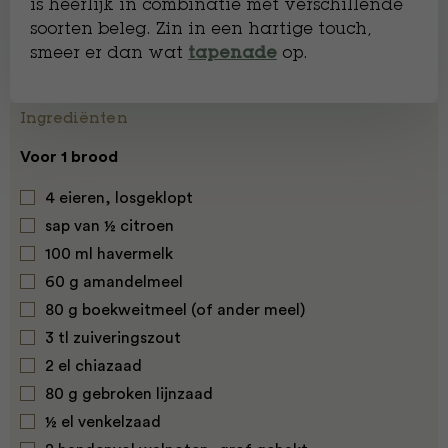
is heerlijk in combinatie met verschillende
soorten beleg. Zin in een hartige touch,
smeer er dan wat
op.
tapenade
Ingrediënten
Voor 1 brood
4 eieren, losgeklopt
sap van ½ citroen
100 ml havermelk
60 g amandelmeel
80 g boekweitmeel (of ander meel)
3 tl zuiveringszout
2 el chiazaad
80 g gebroken lijnzaad
½ el venkelzaad