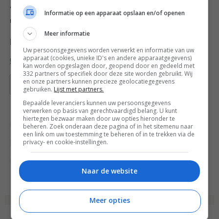
4. Laat het brood afkoelen en snijd in plakjes. Serveer
Informatie op een apparaat opslaan en/of openen
met een heerlijke tapenade en olijfolie.
Meer informatie
Deel dit recept
Uw persoonsgegevens worden verwerkt en informatie van uw
apparaat (cookies, unieke ID's en andere apparaatgegevens)
kan worden opgeslagen door, geopend door en gedeeld met
332 partners of specifiek door deze site worden gebruikt. Wij
en onze partners kunnen precieze geolocatiegegevens
Bewaar recept
gebruiken.
Lijst met partners.
Bepaalde leveranciers kunnen uw persoonsgegevens
verwerken op basis van gerechtvaardigd belang. U kunt
hiertegen bezwaar maken door uw opties hieronder te
Bakken
Bakrecepten
Bewuste keuzes
beheren. Zoek onderaan deze pagina of in het sitemenu naar
een link om uw toestemming te beheren of in te trekken via de
privacy- en cookie-instellingen.
Broodrecepten
Granen
Noten
Suikervrije recepten
Superfood
Zaden
Naar de website
Meer opties