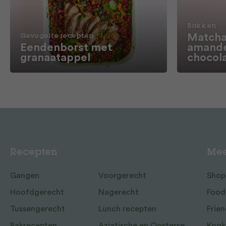
Bakken
Matcha
Gevogelte recepten
Eendenborst met
amande
granaatappel
chocol
Recepten
Mee
Gangen
Voorgerecht
Shop
Hoofdgerecht
Nagerecht
Food
Tussengerecht
Lunch recepten
Frien
Bakrecepten
Aziatische en Oosterse
Kook