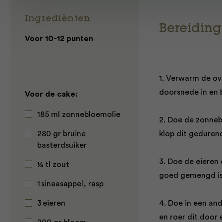
Ingrediënten
Bereiding
Voor 10-12 punten
1. Verwarm de ov
doorsnede in en 
Voor de cake:
185 ml zonnebloemolie
2. Doe de zonnebl
280 gr bruine
klop dit geduren
basterdsuiker
3. Doe de eieren e
¼ tl zout
goed gemengd is
1 sinaasappel, rasp
3 eieren
4. Doe in een an
en roer dit door