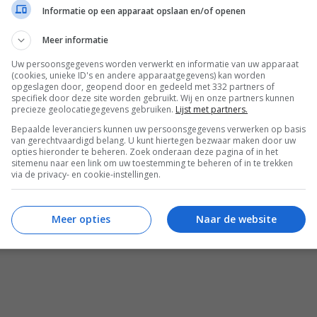
Informatie op een apparaat opslaan en/of openen
Bewaar rece
Meer informatie
Uw persoonsgegevens worden verwerkt en informatie van uw apparaat
(cookies, unieke ID's en andere apparaatgegevens) kan worden
opgeslagen door, geopend door en gedeeld met 332 partners of
krecepten
Gangen
Gelegenheid
specifiek door deze site worden gebruikt. Wij en onze partners kunnen
precieze geolocatiegegevens gebruiken.
Lijst met partners.
en
Kinderfeestje recepten
Moederdag recepten
Bepaalde leveranciers kunnen uw persoonsgegevens verwerken op basis
van gerechtvaardigd belang. U kunt hiertegen bezwaar maken door uw
Oud en nieuw recepten
Pasen recepten
opties hieronder te beheren. Zoek onderaan deze pagina of in het
sitemenu naar een link om uw toestemming te beheren of in te trekken
Toetjes & ander zoets
Valentijn recepten
via de privacy- en cookie-instellingen.
epten
Wat eten we vandaag?
Meer opties
Naar de website