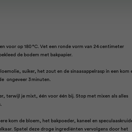
en voor op 180 °C. Vet een ronde vorm van 24 centimeter
bekleed de bodem met bakpapier.
oem­olie, suiker, het zout en de sinaasappelrasp in een kom 
de ongeveer 3 minuten.
r, terwijl je mixt, één voor één bij. Stop met mixen als alles
.
dere kom de bloem, het bakpoeder, kaneel en speculaaskruid
 elkaar. Spatel deze droge ingrediënten vervolgens door het