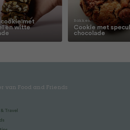
cookie met
Bakken
l en witte
Cookie met specul
ade
chocolade
r van Food and Friends
 & Travel
ds
tips