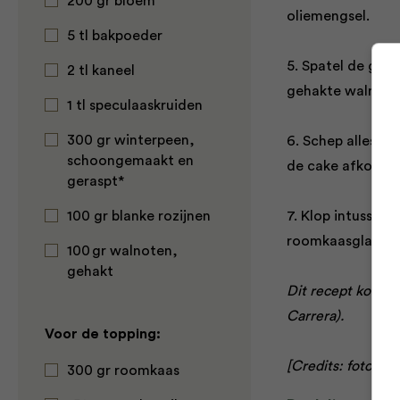
200 gr bloem
oliemengsel.
5 tl bakpoeder
5. Spatel de gera
2 tl kaneel
gehakte walnoten
1 tl speculaaskruiden
300 gr winterpeen,
6. Schep alles ov
schoongemaakt en
de cake afkoelen
geraspt*
100 gr blanke rozijnen
7. Klop intussen 
roomkaasglazuur 
100 gr walnoten,
gehakt
Dit recept komt u
Carrera).
Voor de topping:
[Credits: fotograf
300 gr roomkaas