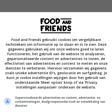
spte wortel door het beslag. Meng als laatste de rozijnen en
 door het beslag.
Food and Friends gebruikt cookies (en vergelijkbare
er in de bakvorm en bak de cake gaar in 55 tot 60 minuten. L
technieken) om informatie op te slaan en in te zien. Deze
 in de vorm.
gegevens gebruiken wij om onze website goed te laten
functioneren, het gebruik van de website te analyseren,
gepersonaliseerde content en advertenties te tonen, de
de roomkaas met het poedersuiker luchtig. Strijk het
effectiviteit van advertenties en content te meten en onze
over de afgekoelde taart.
diensten te verbeteren. Hiervoor verzamelen wij gegevens
zoals unieke advertentie ID’s, geolocatie en surfgedrag. Je
kunt je cookie instellingen wijzigen door het gebruik van
it het boek ‘Bakbijbel’ van Rutger van den Broek (€29,99, uitgev
onderstaande 'Meer opties' knop of via 'Privacy
instellingen aanpassen' onderaan de website.
Gepersonaliseerde advertenties en content, advertentie- en
contentmetingen, doelgroepenonderzoek en ontwikkeling van
ie Harold Pereira].
diensten