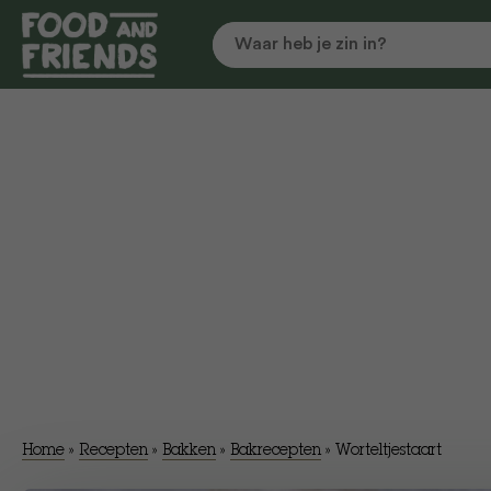
Home
»
Recepten
»
Bakken
»
Bakrecepten
»
​Worteltjestaart