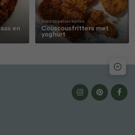
Aardappelrecepten
aas en
Couscousfritters met
yoghurt