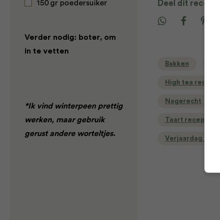
150 gr poedersuiker
Deel dit recept
Verder nodig: boter, om
in te vetten
Bakken
Ba
High tea recept
Nagerecht
*Ik vind winterpeen prettig
werken, maar gebruik
Taart recepten
gerust andere worteltjes.
Verjaardag rec