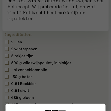
chef-kok van restaurant Wilde Zwijnen voor
het recept. Wij probeerde het uit, en wat
bleek? Het is echt heel makkelijk én
superlekker!
Ingrediënten
2 uien
2 winterpenen
5 takjes tijm
500 g wildzwijnpoulet, in blokjes
1 el zonnebloemolie
150 g boter
0,5 l Bockbier
0,5 l eiwit
685 g bloem
500 g panko (Japans paneermeel)