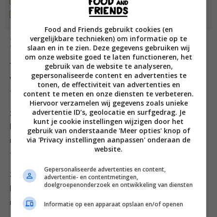
zout & witte
peper
sojaolie, om te frituren
Food and Friends gebruikt cookies (en
vergelijkbare technieken) om informatie op te
Bereiding
slaan en in te zien. Deze gegevens gebruiken wij
om onze website goed te laten functioneren, het
1. Verwarm de oven voor op 160 °C. Snijd de ui en
gebruik van de website te analyseren,
gepersonaliseerde content en advertenties te
winterpeen in kleine blokjes, haal de blaadjes van de
tonen, de effectiviteit van advertenties en
takjes tijm en snijd ze fijn.
content te meten en onze diensten te verbeteren.
Hiervoor verzamelen wij gegevens zoals unieke
advertentie ID’s, geolocatie en surfgedrag. Je
2. Bak de wildzwijnpoulet in de zonnebloemolie op
kunt je cookie instellingen wijzigen door het
hoog vuur en voeg wat boter toe. Laat het vlees
gebruik van onderstaande 'Meer opties' knop of
via 'Privacy instellingen aanpassen' onderaan de
rondom bruin kleuren en voeg dan de wortel, ui en tijm
website.
toe – bak even mee. Blus het geheel af met bockbier.
Gepersonaliseerde advertenties en content,
3. Zet het stoofvlees 2 uur op in de oven. Als het vlees
advertentie- en contentmetingen,
doelgroepenonderzoek en ontwikkeling van diensten
beetgaar is, scheid je het stoofvlees van de bouillon
met een zeef. Houdt beide apart.
Informatie op een apparaat opslaan en/of openen