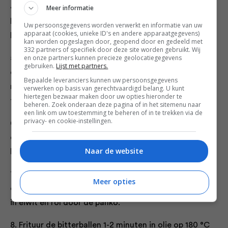
4. Smelt 125 gram boter op laag vuur en voeg 185 gram
Meer informatie
bloem toe. Roer 8 tot 10 minuten goed door tot de
Uw persoonsgegevens worden verwerkt en informatie van uw
apparaat (cookies, unieke ID's en andere apparaatgegevens)
bloem gaar is.
kan worden opgeslagen door, geopend door en gedeeld met
332 partners of specifiek door deze site worden gebruikt. Wij
en onze partners kunnen precieze geolocatiegegevens
5. Voeg de bouillon toe aan het boter-bloemmengsel
gebruiken.
Lijst met partners.
en breng de massa al roerend aan kook. Laat 20
Bepaalde leveranciers kunnen uw persoonsgegevens
minuten op laag vuur staan. Voeg het wildzwijnvlees
verwerken op basis van gerechtvaardigd belang. U kunt
hiertegen bezwaar maken door uw opties hieronder te
toe en breng op smaak met peper en zout.
beheren. Zoek onderaan deze pagina of in het sitemenu naar
een link om uw toestemming te beheren of in te trekken via de
privacy- en cookie-instellingen.
6. Dek het mengsel af en laat 10 minuten afkoelen. Zet
daarna direct in de koeling om verder af te laten
Naar de website
koelen.
7. Rol van het afgekoelde mengsel balletjes van
Meer opties
ongeveer 30 gram per stuk. Paneer ze in bloem, dip ze
in eiwit en rol door de panko.
8. Frituur de bitterballen 1-2 minuten in olie op 180 °C