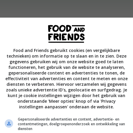
ur in een steelpan. Roer de suikers erdoor tot ze oplossen.
meng het ijs en de specerijen erdoor. Doe het mengsel in een bak in de
Food and Friends gebruikt cookies (en vergelijkbare
veren 35–50 ml warme rum in elke mok en schep er 2
technieken) om informatie op te slaan en in te zien. Deze
gegevens gebruiken wij om onze website goed te laten
 ijsmengsel in. Vul aan met water dat net van de kook af is
functioneren, het gebruik van de website te analyseren,
 kaneel en nootmuskaat.
gepersonaliseerde content en advertenties te tonen, de
effectiviteit van advertenties en content te meten en onze
diensten te verbeteren. Hiervoor verzamelen wij gegevens
zoals unieke advertentie ID’s, geolocatie en surfgedrag. Je
Bewaar rece
kunt je cookie instellingen wijzigen door het gebruik van
onderstaande 'Meer opties' knop of via 'Privacy
instellingen aanpassen' onderaan de website.
Gepersonaliseerde advertenties en content, advertentie- en
Gangen
Gelegenheid
Makkelijke recepten
contentmetingen, doelgroepenonderzoek en ontwikkeling van
diensten
Recept van de dag
Snelle recepten