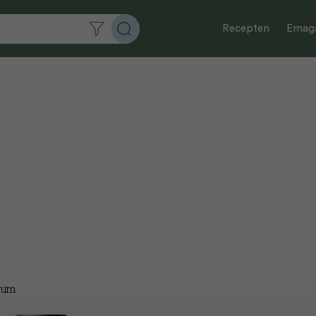
Recepten
Emaga
rum