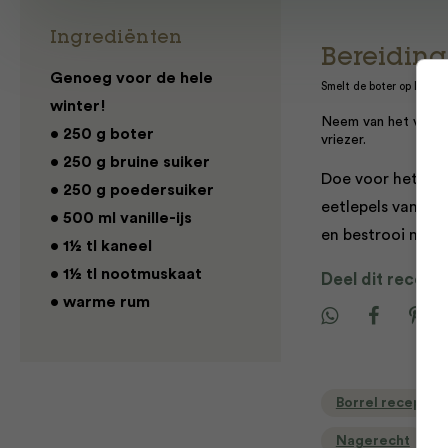
Ingrediënten
Bereiding
Genoeg voor de hele
Smelt de boter op laag vu
winter!
Neem van het vuur, 
• 250 g boter
vriezer.
• 250 g bruine suiker
Doe voor het ser
• 250 g poedersuiker
eetlepels van het
• 500 ml vanille-ijs
en bestrooi met
• 1½ tl kaneel
• 1½ tl nootmuskaat
Deel dit recept
• warme rum
Borrel recepten
Nagerecht