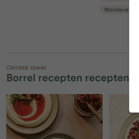
Wat eten we va
Ontdek meer
Borrel recepten recepten