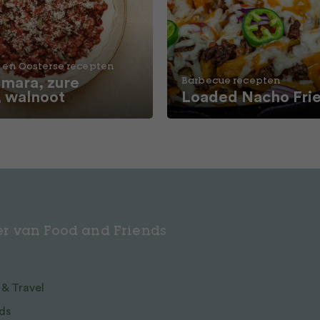
 en Oosterse recepten
ara, zure
Barbecue recepten
, walnoot
Loaded Nacho Fri
r van Food and Friends
 & Travel
ds