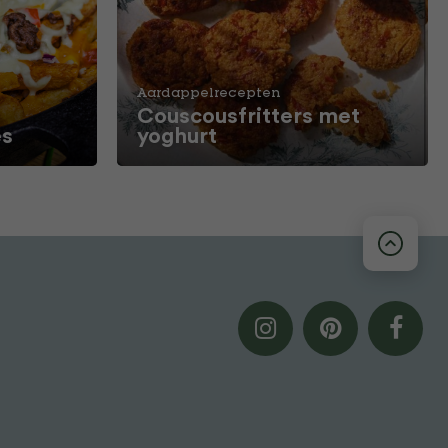
Aardappelrecepten
Couscousfritters met
es
yoghurt