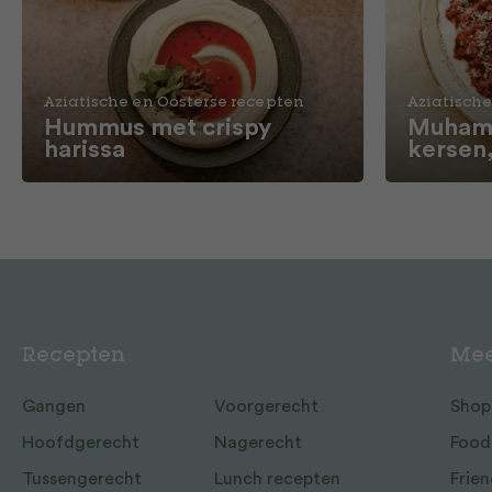
Aziatische en Oosterse recepten
Aziatische
Hummus met crispy
Muhamm
harissa
kersen
Recepten
Mee
Gangen
Voorgerecht
Shop
Hoofdgerecht
Nagerecht
Food
Tussengerecht
Lunch recepten
Frien