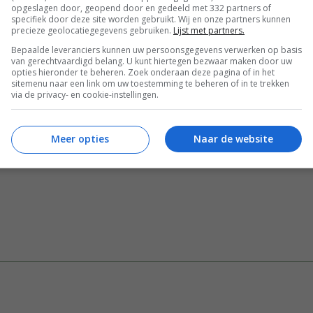
opgeslagen door, geopend door en gedeeld met 332 partners of
specifiek door deze site worden gebruikt. Wij en onze partners kunnen
precieze geolocatiegegevens gebruiken.
Lijst met partners.
Bepaalde leveranciers kunnen uw persoonsgegevens verwerken op basis
van gerechtvaardigd belang. U kunt hiertegen bezwaar maken door uw
opties hieronder te beheren. Zoek onderaan deze pagina of in het
sitemenu naar een link om uw toestemming te beheren of in te trekken
via de privacy- en cookie-instellingen.
Meer opties
Naar de website