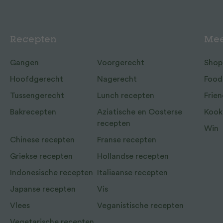
Recepten
Mee
Gangen
Voorgerecht
Shop
Hoofdgerecht
Nagerecht
Food
Tussengerecht
Lunch recepten
Frien
Bakrecepten
Aziatische en Oosterse
Kook
recepten
Win
Chinese recepten
Franse recepten
Griekse recepten
Hollandse recepten
Indonesische recepten
Italiaanse recepten
Japanse recepten
Vis
Vlees
Veganistische recepten
Vegetarische recepten