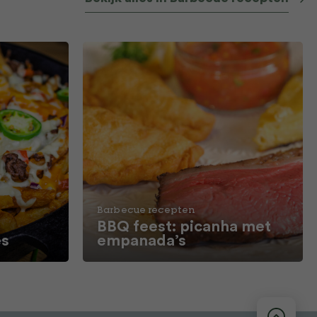
Barbecue recepten
BBQ feest: picanha met
es
empanada’s