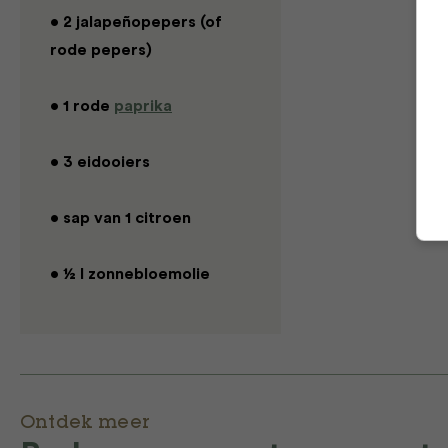
• 2 jalapeñopepers (of
rode pepers)
• 1 rode
paprika
• 3 eidooiers
• sap van 1 citroen
• ½ l zonnebloemolie
Ontdek meer