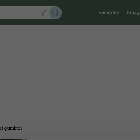
Recepten
Emaga
et gamba’s