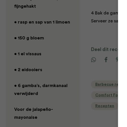
fijngehakt
4 Bak de gamba’s
Serveer ze samen
• rasp en sap van 1 limoen
• 150 g bloem
Deel dit recept
• 1 el vissaus
• 2 eidooiers
Barbecue recep
• 6 gamba’s, darmkanaal
verwijderd
Comfort Food r
Recepten
Voor de jalapeño-
mayonaise