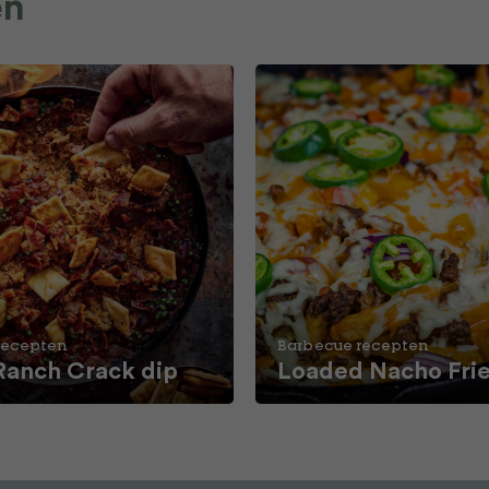
en
recepten
Barbecue recepten
Ranch Crack dip
Loaded Nacho Fri