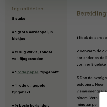
Ingrediënten
Bereiding
8 stuks
• 1 grote aardappel, in
1 Kook de aardapp
blokjes
2 Verwarm de ove
• 200 g witvis, zonder
koriander en de 
vel, fijngesneden
vorm er 8 gelijke
• 1
rode peper
, fijngehakt
3 Doe de overige
eidooiers. Neem d
• 1 rode ui, gepeld,
vissausmengsel e
fijngehakt
bloem. Verhit wat
minuten per kant
• ½ bosje koriander,