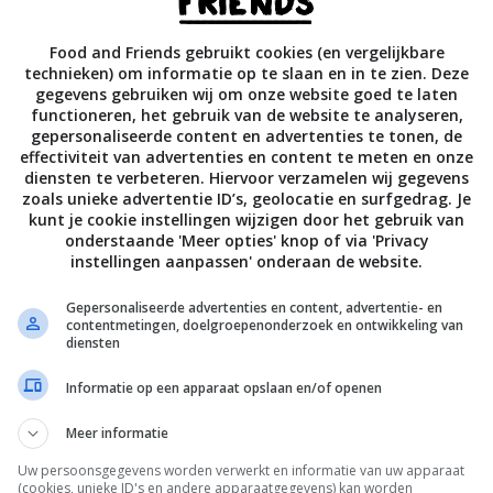
 met een scheutje olie in 4-5 minuten gaar ‒ keer af en toe 
Food and Friends gebruikt cookies (en vergelijkbare
technieken) om informatie op te slaan en in te zien. Deze
 met de viskoekjes en jalapeño-mayonaise.
gegevens gebruiken wij om onze website goed te laten
functioneren, het gebruik van de website te analyseren,
gepersonaliseerde content en advertenties te tonen, de
effectiviteit van advertenties en content te meten en onze
diensten te verbeteren. Hiervoor verzamelen wij gegevens
zoals unieke advertentie ID’s, geolocatie en surfgedrag. Je
kunt je cookie instellingen wijzigen door het gebruik van
Bewaar rece
onderstaande 'Meer opties' knop of via 'Privacy
instellingen aanpassen' onderaan de website.
Gepersonaliseerde advertenties en content, advertentie- en
contentmetingen, doelgroepenonderzoek en ontwikkeling van
ten
Borrel recepten
Comfort Food
diensten
ecepten
Gelegenheid
Picknick recepten
Informatie op een apparaat opslaan en/of openen
Vis
Meer informatie
Uw persoonsgegevens worden verwerkt en informatie van uw apparaat
(cookies, unieke ID's en andere apparaatgegevens) kan worden