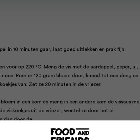
el in 10 minuten gaar, laat goed uitlekken en prak fijn.
n voor op 220 °C. Meng de vis met de aardappel, peper, ui,
limoen. Roer er 120 gram bloem door, kneed tot een deeg en
 koekjes van. Zet ze 20 minuten in de vriezer.
 bloem in een kom en meng in een andere kom de vissaus me
e viskoekjes uit de vriezer, wentel ze door het ei-
n dan door de
 olie in een koekenpan op hoog vuur en bak de koekjes in 3
 goudbruin.