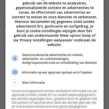
deeg goed in de vorm en zet het in de koelkast.
gebruik van de website te analyseren,
gepersonaliseerde content en advertenties te
3. Mix alle ingrediënten voor het glazuur tot een glad,
tonen, de effectiviteit van advertenties en
content te meten en onze diensten te verbeteren.
gelijkmatig mengsel. Schenk dit mengsel over de
Hiervoor verzamelen wij gegevens zoals unieke
brownie en zet alles 3 uur in de koelkast.
advertentie ID’s, geolocatie en surfgedrag. Je
kunt je cookie instellingen wijzigen door het
gebruik van onderstaande 'Meer opties' knop of
Deel dit recept
via 'Privacy instellingen aanpassen' onderaan de
website.
Gepersonaliseerde advertenties en content,
Bewaar recept
advertentie- en contentmetingen,
doelgroepenonderzoek en ontwikkeling van diensten
Informatie op een apparaat opslaan en/of openen
Bakken
Bakrecepten
Bewuste keuzes
Meer informatie
Gangen
Gelegenheid
High tea recepten
Uw persoonsgegevens worden verwerkt en informatie van uw
apparaat (cookies, unieke ID's en andere apparaatgegevens)
Kinderfeestje recepten
Nagerecht
Noten
kan worden opgeslagen door, geopend door en gedeeld met
332 partners of specifiek door deze site worden gebruikt. Wij
Overdag
Super groen
Superfood
en onze partners kunnen precieze geolocatiegegevens