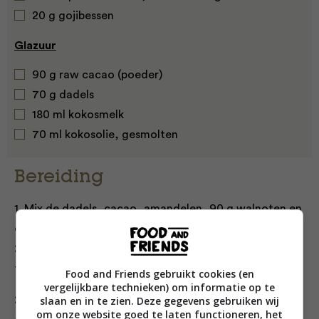
20 g gojibessen
Glazuur
90 g raw cacao (poeder)
70 g dadels
180 ml kokosmelk
70 ml kokosolie, gesmolten
Bereiding
1. Mix de dadels, cacao, amandelen, 90 g walnoten en
de olie tot een gelijkmatig deeg. Stamp de resterende
20 g walnoten fijn, voeg ze samen met de gojibessen
toe aan het deeg en meng ze erdoor met een spatel.
Food and Friends gebruikt cookies (en
vergelijkbare technieken) om informatie op te
slaan en in te zien. Deze gegevens gebruiken wij
2. Bekleed de vorm met bakpapier. Druk het brownie
om onze website goed te laten functioneren, het