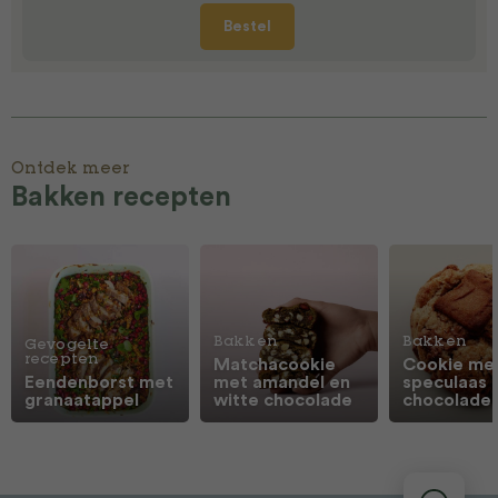
Bestel
Ontdek meer
Bakken recepten
Bakken
Bakken
Gevogelte
recepten
Matchacookie
Cookie me
Eendenborst met
met amandel en
speculaas 
granaatappel
witte chocolade
chocolade