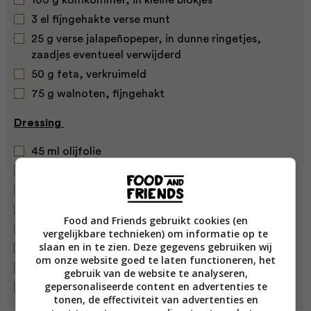
100 g komkommer, in kleine blokjes
3 el fijngehakte verse munt
25 g verse jalapeñopeper, in dunne ringetjes,
zaadjes eventueel verwijderd
50 g feta, verkruimeld
75 g walnoten, fijngehakt
Dressing
45 ml olijfolie
30 ml limoensap
15 ml rijstazijn
2 tl honing
Food and Friends gebruikt cookies (en
45 ml vers mangosap
vergelijkbare technieken) om informatie op te
slaan en in te zien. Deze gegevens gebruiken wij
2 el fijngehakte koriander
om onze website goed te laten functioneren, het
2 tl gemalen komijn
gebruik van de website te analyseren,
gepersonaliseerde content en advertenties te
½ tl tabasco
tonen, de effectiviteit van advertenties en