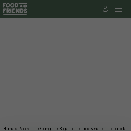
Home
»
Recepten
»
Gangen
»
Bijgerecht
»
Tropische quinoasalade