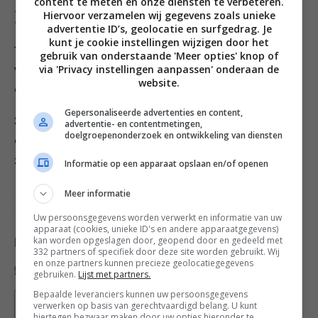
content te meten en onze diensten te verbeteren.
Hiervoor verzamelen wij gegevens zoals unieke
Bereiding
advertentie ID’s, geolocatie en surfgedrag. Je
kunt je cookie instellingen wijzigen door het
1. Kook de quinoa volgens de instructie op de
gebruik van onderstaande 'Meer opties' knop of
via 'Privacy instellingen aanpassen' onderaan de
verpakking. Meng ondertussen alle ingrediënten voor
website.
de dressing in een kom en houd zolang apart.
Gepersonaliseerde advertenties en content,
2. Hussel de quinoa met de rest van de ingrediënten in
advertentie- en contentmetingen,
doelgroepenonderzoek en ontwikkeling van diensten
een kom, roer de dressing er voorzichtig door en voeg
zout en peper toe naar smaak.
Informatie op een apparaat opslaan en/of openen
Credits Recepten Helmi Smeulders; Fotografie Eef
Meer informatie
Ouwehand
Uw persoonsgegevens worden verwerkt en informatie van uw
apparaat (cookies, unieke ID's en andere apparaatgegevens)
kan worden opgeslagen door, geopend door en gedeeld met
Deel dit recept
332 partners of specifiek door deze site worden gebruikt. Wij
en onze partners kunnen precieze geolocatiegegevens
gebruiken.
Lijst met partners.
Bepaalde leveranciers kunnen uw persoonsgegevens
Bewaar recept
verwerken op basis van gerechtvaardigd belang. U kunt
hiertegen bezwaar maken door uw opties hieronder te