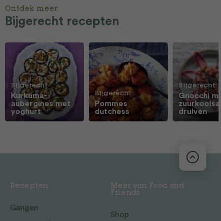
Ontdek meer
Bijgerecht recepten
Bijgerecht
Bijgerecht
Bijgerecht
Kurkuma-
Gnocchi m
aubergines met
Pommes
zuurkoolsa
yoghurt
dutchess
druiven
Recepten
Meer van Food and
Friends
Gangen
Shop