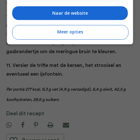
door het schuim is gemengd.
Naar de website
10. Zet de mixer op de hoogste stand en klop het
mengsel 8–10 minuten tot het op kamertemperatuur
Meer opties
is. Schep in een spuitzak met een wijde, ronde
spuitmond en maak piekjes op de trifle. Gebruik een
gasbrandertje om de meringue bruin te kleuren.
11. Versier de trifle met de kersen, het strooisel en
eventueel een ijsfontein.
Per portie 277 kcal, 9,3 g vet (4,9 g verzadigd), 6,4 g eiwit, 42,5 g
koolhydraten, 29,6 g suikers
Deel dit recept