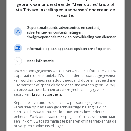
gebruik van onderstaande 'Meer opties' knop of
Verwijder de kroontjes van de aardbeien, halveer ze en
via 'Privacy instellingen aanpassen' onderaan de
zet ze rondom tegen zijkant op de room (met de
website.
gesneden kant naar buiten).
Gepersonaliseerde advertenties en content,
advertentie- en contentmetingen,
7. Doe de ingrediënten voor de vanilleroom in een
doelgroepenonderzoek en ontwikkeling van diensten
grote kom en klop tot er stijve pieken ontstaan. Spuit
Informatie op een apparaat opslaan en/of openen
de room voorzichtig op de laag banketbakkersroom.
Meer informatie
8. Doe voor de meringue de eiwitten in een kom en
Uw persoonsgegevens worden verwerkt en informatie van uw
klop ze met een elektrische mixer op lage snelheid, tot
apparaat (cookies, unieke ID's en andere apparaatgegevens)
een mooi eiwitschuim.
kan worden opgeslagen door, geopend door en gedeeld met
332 partners of specifiek door deze site worden gebruikt. Wij
en onze partners kunnen precieze geolocatiegegevens
9. Doe intussen de suiker in een middelgrote pan en
gebruiken.
Lijst met partners.
voeg een beetje water toe, zodat er een korrelige
Bepaalde leveranciers kunnen uw persoonsgegevens
verwerken op basis van gerechtvaardigd belang. U kunt
pasta ontstaat. Zet de pan op hoog vuur met een
hiertegen bezwaar maken door uw opties hieronder te
beheren. Zoek onderaan deze pagina of in het sitemenu naar
suikerthermometer erin. Schenk de siroop als-ie 118 °C
een link om uw toestemming te beheren of in te trekken via de
is op het eiwitschuim en blijf kloppen tot de siroop
privacy- en cookie-instellingen.