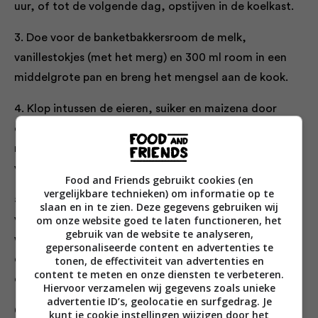
uur, of tot de volgende dag, opstijven in de koelkast.
3. Doe voor de banketbakkersroom de melk,
vanillestokjes (met het merg) en 300 ml room in een
middelgrote pan en breng het mengsel aan de kook.
4. Klop intussen de eieren, suiker en maizena door
elkaar in een steelpan. Voeg al roerend het hete
melkmengsel beetje bij beetje toe, zet op middelhoog
vuur en kook het al kloppend tot het is ingedikt.
Food and Friends gebruikt cookies (en
vergelijkbare technieken) om informatie op te
5. Schenk het mengsel door een zeef (om klontjes te
slaan en in te zien. Deze gegevens gebruiken wij
om onze website goed te laten functioneren, het
voorkomen) in een kom, dek af met plasticfolie en
gebruik van de website te analyseren,
wacht tot het stevig aanvoelt. Klop het glad en klop
gepersonaliseerde content en advertenties te
de rest van de slagroom in een andere kom stijf. Schep
tonen, de effectiviteit van advertenties en
content te meten en onze diensten te verbeteren.
de stijve slagroom door het gladde eiermengsel.
Hiervoor verzamelen wij gegevens zoals unieke
advertentie ID’s, geolocatie en surfgedrag. Je
6. Schep de banketbakkersroom op de gestolde jelly.
kunt je cookie instellingen wijzigen door het