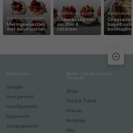
Aardbei recepten
Aardbei re
Aardbei recepten
Cheesecake met
Cheeseca
Meringuenestjes
aardbei &
baked oat
met bosvruchten
rabarber
bosvrucht
Recepten
Meer van Food and
Friends
Gangen
Shop
Voorgerecht
Food & Travel
Hoofdgerecht
Friends
Nagerecht
Kooktips
Tussengerecht
Win