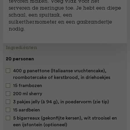
tevoren maken. Voeg vlak voor het
serveren de meringue toe. Je hebt een diepe
schaal, een spuitzak, een
suikerthermometer en een gasbrandertje
nodig.
Ingrediënten
20 personen
400 g panettone (Italiaanse vruchtencake),
roombotercake of kerstbrood, in driehoekjes
15
frambozen
200 ml sherry
3 pakjes jelly (à 94 g), in poedervorm (zie tip)
15
aardbeien
5 bigarreaux (gekonfijte kersen), wit strooisel en
een ijsfontein (optioneel)