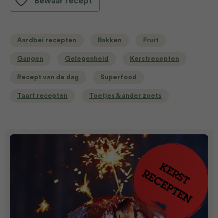
Bewaar recept
Aardbei recepten
Bakken
Fruit
Gangen
Gelegenheid
Kerstrecepten
Recept van de dag
Superfood
Taart recepten
Toetjes & ander zoets