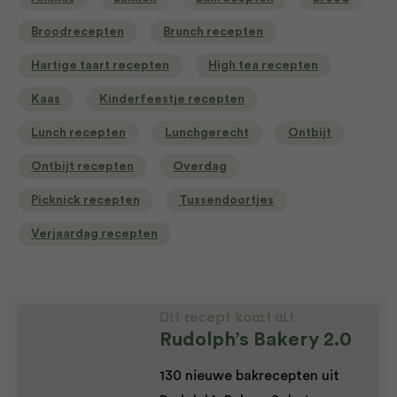
Broodrecepten
Brunch recepten
Hartige taart recepten
High tea recepten
Kaas
Kinderfeestje recepten
Lunch recepten
Lunchgerecht
Ontbijt
Ontbijt recepten
Overdag
Picknick recepten
Tussendoortjes
Verjaardag recepten
Dit recept komt uit:
Rudolph’s Bakery 2.0
130 nieuwe bakrecepten uit