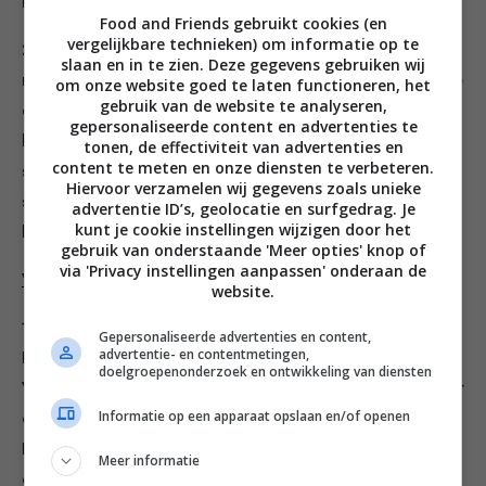
bakken.
Food and Friends gebruikt cookies (en
vergelijkbare technieken) om informatie op te
2. Teken eerst op papier uit hoe je het brood wilt
slaan en in te zien. Deze gegevens gebruiken wij
neerleggen. Als je een papieren driehoek uitknipt kun je
om onze website goed te laten functioneren, het
gebruik van de website te analyseren,
die als mal gebruiken voor het brood. Bekleed de
gepersonaliseerde content en advertenties te
bodem en de zijkant van de vorm met om en om
tonen, de effectiviteit van advertenties en
content te meten en onze diensten te verbeteren.
stukjes wit en bruin brood. Verdeel de taart in zestien
Hiervoor verzamelen wij gegevens zoals unieke
stukjes, acht witte en acht bruine. Bekleed eerst de
advertentie ID’s, geolocatie en surfgedrag. Je
kunt je cookie instellingen wijzigen door het
bodem en daarna de rand van de vorm.
gebruik van onderstaande 'Meer opties' knop of
via 'Privacy instellingen aanpassen' onderaan de
Vulling
website.
1. Verdeel voor de vulling de mosterd over het brood.
Gepersonaliseerde advertenties en content,
advertentie- en contentmetingen,
Beleg de vorm (bodem en rand) met plakken kaas.
doelgroepenonderzoek en ontwikkeling van diensten
Verdeel de ananasblokjes en de Parmezaanse kaas over
Informatie op een apparaat opslaan en/of openen
de jonge kaas. Ga verder met een laagje pastrami,
Parmezaanse kaas en witbrood. Bestrijk het brood met
Meer informatie
de pesto. Verdeel de tomaat en de mozzarella erover.