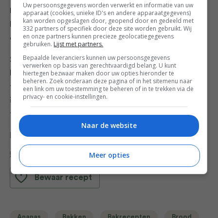
Uw persoonsgegevens worden verwerkt en informatie van uw
Leg hier weer een laagje pastrami en Parmezaanse
apparaat (cookies, unieke ID's en andere apparaatgegevens)
kan worden opgeslagen door, geopend door en gedeeld met
kaas op en druk goed aan. Eindig met plakken kaas en
332 partners of specifiek door deze site worden gebruikt. Wij
en onze partners kunnen precieze geolocatiegegevens
een laagje bruin brood.
gebruiken.
Lijst met partners.
Bepaalde leveranciers kunnen uw persoonsgegevens
2. Dek de taart af met bakpapier, druk alles nog een
verwerken op basis van gerechtvaardigd belang. U kunt
keer stevig aan en pak in met aluminiumfolie. Bak de
hiertegen bezwaar maken door uw opties hieronder te
beheren. Zoek onderaan deze pagina of in het sitemenu naar
tostitaart circa 20 minuten in de oven. Laat de taart
een link om uw toestemming te beheren of in te trekken via de
privacy- en cookie-instellingen.
iets afkoelen, keer de vorm om op een schaal of
taartplateau en verdeel de taart in acht royale porties.
Naar de website
Deel dit recept
Meer opties
Bewaar recept
Ananas
Bakken
Bakrecepten
Brood