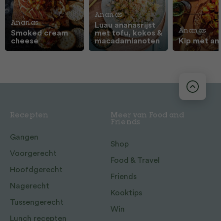
Ananas
Ananas
Luau ananasrijst
Ananas
Smoked cream
met tofu, kokos &
cheese
macadamianoten
Kip met an
Recepten
Meer van Food and
Friends
Gangen
Shop
Voorgerecht
Food & Travel
Hoofdgerecht
Friends
Nagerecht
Kooktips
Tussengerecht
Win
Lunch recepten