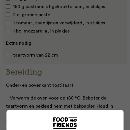
150 g pastrami of gekookte ham, in plakjes
2 el groene pesto
1 tomaat, zaadlijsten verwijderd, in stukjes
1 bol mozzarella, in plakjes
Extra nodig
taartvorm van 22 cm
Bereiding
Onder- en bovenkant tostitaart
1. Verwarm de oven voor op 180 °C. Beboter de
taartvorm en bekleed hem met bakpapier. Houd in
gedachten dat de onderkant van de taart straks de
bovenkant wordt omdat je de taart omdraait na het