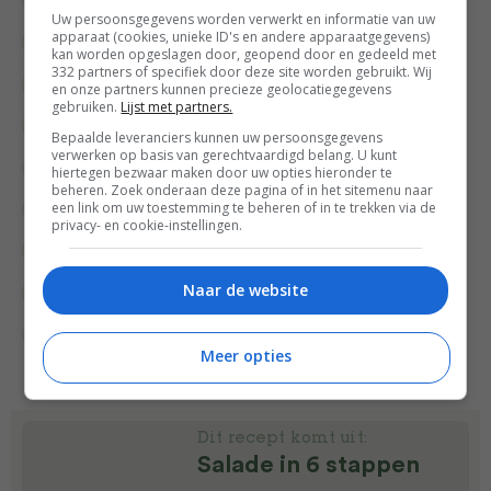
Gangen
Gelegenheid
Groente recepten
Uw persoonsgegevens worden verwerkt en informatie van uw
apparaat (cookies, unieke ID's en andere apparaatgegevens)
Kaas
Lente recepten
Lunch recepten
kan worden opgeslagen door, geopend door en gedeeld met
332 partners of specifiek door deze site worden gebruikt. Wij
Lunchgerecht
Makkelijke recepten
en onze partners kunnen precieze geolocatiegegevens
gebruiken.
Lijst met partners.
Meatless Monday
Overdag
Bepaalde leveranciers kunnen uw persoonsgegevens
verwerken op basis van gerechtvaardigd belang. U kunt
Picknick recepten
Recepten
Salade
hiertegen bezwaar maken door uw opties hieronder te
beheren. Zoek onderaan deze pagina of in het sitemenu naar
een link om uw toestemming te beheren of in te trekken via de
Salades
Snel & gezond
Snelle recepten
privacy- en cookie-instellingen.
Superfood
Tussengerecht
Naar de website
Vegetarische recepten
Voorgerecht
Wat eten we vandaag?
Zomerrecepten
Meer opties
Dit recept komt uit:
Salade in 6 stappen