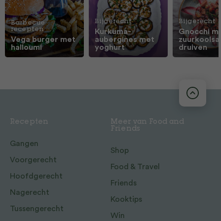
Bijgerecht
Bijgerecht
Barbecue
recepten
Kurkuma-
Gnocchi m
Vega burger met
aubergines met
zuurkoolsa
halloumi
yoghurt
druiven
Recepten
Meer van Food and
Friends
Gangen
Shop
Voorgerecht
Food & Travel
Hoofdgerecht
Friends
Nagerecht
Kooktips
Tussengerecht
Win