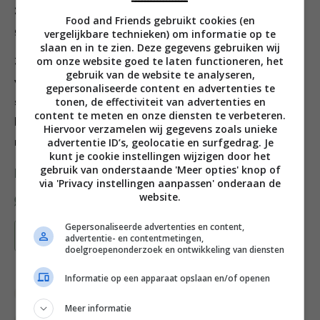
2. Snijd de nectarines in dunne plakjes en hak de olijven
Food and Friends gebruikt cookies (en
grof. Verdeel ze met de oregano over de tomaten.
vergelijkbare technieken) om informatie op te
slaan en in te zien. Deze gegevens gebruiken wij
om onze website goed te laten functioneren, het
3. Snijd de verse mozzarella in grove stukken en
gebruik van de website te analyseren,
verdeel ze over de salade. Bestrooi de salade voor het
gepersonaliseerde content en advertenties te
tonen, de effectiviteit van advertenties en
serveren met de citroenrasp en zout en peper en
content te meten en onze diensten te verbeteren.
besprenkel met de olijfolie. De salade smaakt heerlijk
Hiervoor verzamelen wij gegevens zoals unieke
advertentie ID’s, geolocatie en surfgedrag. Je
met een stuk brood, bijvoorbeeld speltbrood.
kunt je cookie instellingen wijzigen door het
gebruik van onderstaande 'Meer opties' knop of
Deel dit recept
via 'Privacy instellingen aanpassen' onderaan de
website.
Gepersonaliseerde advertenties en content,
Bewaar recept
advertentie- en contentmetingen,
doelgroepenonderzoek en ontwikkeling van diensten
Informatie op een apparaat opslaan en/of openen
Bewuste keuzes
Bijgerecht
Fruit
Meer informatie