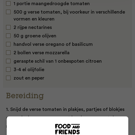
1 portie maangedroogde tomaten
500 g verse tomaten, bij voorkeur in verschillende
vormen en kleuren
2 rijpe nectarines
50 g groene olijven
handvol verse oregano of basilicum
2 bollen verse mozzarella
geraspte schil van 1 onbespoten citroen
3-4 el olijfolie
zout en peper
Bereiding
1. Snijd de verse tomaten in plakjes, partjes of blokjes
en verdeel ze over een groot bord, samen met de
maangedroogde tomaten.