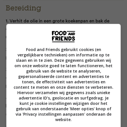
Bereiding
1. Verhit de olie in een grote koekenpan en bak de
courgettes, laurierblaadjes en knoflook 5 minuten op
middelhoog vuur.
Food and Friends gebruikt cookies (en
2. Voeg de kerstomaten, tomatenpuree, wat zout en
vergelijkbare technieken) om informatie op te
peper toe; verhit 10 minuten mee.
slaan en in te zien. Deze gegevens gebruiken wij
om onze website goed te laten functioneren, het
3. Voeg voor de laatste 3 minuten de garnalen, het
gebruik van de website te analyseren,
gepersonaliseerde content en advertenties te
citroensap en de geraspte citroenschil toe. Neem de
tonen, de effectiviteit van advertenties en
pan van het vuur als de garnalen roze zijn.
content te meten en onze diensten te verbeteren.
Hiervoor verzamelen wij gegevens zoals unieke
advertentie ID’s, geolocatie en surfgedrag. Je
4. Kook de tagliatelle al dente. Laat uitlekken en
kunt je cookie instellingen wijzigen door het
bewaar een kop kooknat. Voeg dit met de pasta toe
gebruik van onderstaande 'Meer opties' knop of
via 'Privacy instellingen aanpassen' onderaan de
aan de saus.
website.
5. Roer alles goed door, strooi de peterselie erover en