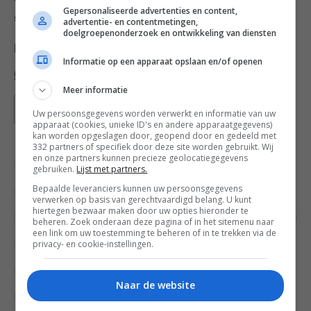
Gepersonaliseerde advertenties en content,
serveer.
advertentie- en contentmetingen,
doelgroepenonderzoek en ontwikkeling van diensten
Deel dit recept
Informatie op een apparaat opslaan en/of openen
Meer informatie
Bewaar recept
Uw persoonsgegevens worden verwerkt en informatie van uw
apparaat (cookies, unieke ID's en andere apparaatgegevens)
kan worden opgeslagen door, geopend door en gedeeld met
332 partners of specifiek door deze site worden gebruikt. Wij
en onze partners kunnen precieze geolocatiegegevens
Diner voor twee recepten
Gangen
gebruiken.
Lijst met partners.
Bepaalde leveranciers kunnen uw persoonsgegevens
Gelegenheid
Groente recepten
verwerken op basis van gerechtvaardigd belang. U kunt
hiertegen bezwaar maken door uw opties hieronder te
Hoofdgerecht
Italiaanse recepten
Keukens
beheren. Zoek onderaan deze pagina of in het sitemenu naar
een link om uw toestemming te beheren of in te trekken via de
privacy- en cookie-instellingen.
Lunchgerecht
Pasta recepten
Recept van de dag
Recepten
Vis
Naar de website
Vrijdag Visdag
Zomerrecepten