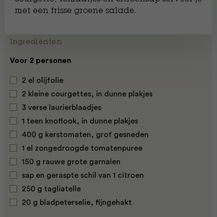
met een frisse groene salade.
Ingrediënten
Voor 2 personen
2 el olijfolie
2 kleine
courgettes
, in dunne plakjes
3 verse laurierblaadjes
1 teen knoflook, in dunne plakjes
400 g
kerstomaten
, grof gesneden
1 el zongedroogde
tomaten
puree
150 g rauwe grote garnalen
sap en geraspte schil van 1 citroen
250 g tagliatelle
20 g bladpeterselie, fijngehakt