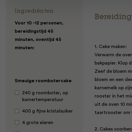
Ingrediënten
Bereiding
Voor 10 -12 personen,
bereidingstijd 45
minuten, oventijd 45
1. Cake maken:
minuten:
Verwarm de oven 
bakpapier. Klop d
Zeef de bloem me
bloem en een deel
Smeuige roombotercake
karnemelk op zij
240 g roomboter, op
rooster in het m
kamertemperatuur
uit de oven 10 m
400 g fijne kristalsuiker
taartrooster om 
4 grote eieren
2. Cakes voorber