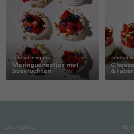
Aardbei recepten
Aardbei r
Meringuenestjes met
Cheese
bosvruchten
& raba
Recepten
Mee