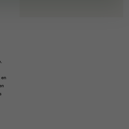
.
 en
en
s