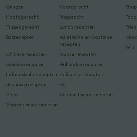
Gangen
Voorgerecht
Shop
Hoofdgerecht
Nagerecht
Food
Tussengerecht
Lunch recepten
Frien
Bakrecepten
Aziatische en Oosterse
Kook
recepten
Win
Chinese recepten
Franse recepten
Griekse recepten
Hollandse recepten
Indonesische recepten
Italiaanse recepten
Japanse recepten
Vis
Vlees
Veganistische recepten
Vegetarische recepten