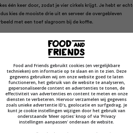
kes één keer door, zodat je vier cirkels krijgt. Je hebt er echt
dus kies de mooiste drie uit en serveer de overgebleven
rbeeld met een toef slagroom bij de koffie.
om:
neroom als de cake in de oven staat. Klop hiervoor de
suiker stijf. Roer in een aparte kom de mascarpone een beet
l deze samen met het citroensap door de slagroom. Roer niet
Food and Friends gebruikt cookies (en vergelijkbare
technieken) om informatie op te slaan en in te zien. Deze
gemengd is, is het goed.
gegevens gebruiken wij om onze website goed te laten
functioneren, het gebruik van de website te analyseren,
gepersonaliseerde content en advertenties te tonen, de
effectiviteit van advertenties en content te meten en onze
 en de aalbessen. Houd een aantal mooie aardbeien apart e
diensten te verbeteren. Hiervoor verzamelen wij gegevens
zoals unieke advertentie ID’s, geolocatie en surfgedrag. Je
oontje aan. Deze vormen samen met de aalbessen de garneri
kunt je cookie instellingen wijzigen door het gebruik van
 taart. Verwijder van de overige aardbeien de kroontjes en
onderstaande 'Meer opties' knop of via 'Privacy
instellingen aanpassen' onderaan de website.