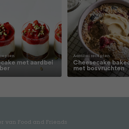
ecepten
Aardbei recepten
cake met aardbei
Cheesecake baked
rber
met bosvruchten
r van Food and Friends