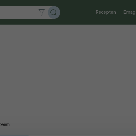
Recepten
Emaga
beien