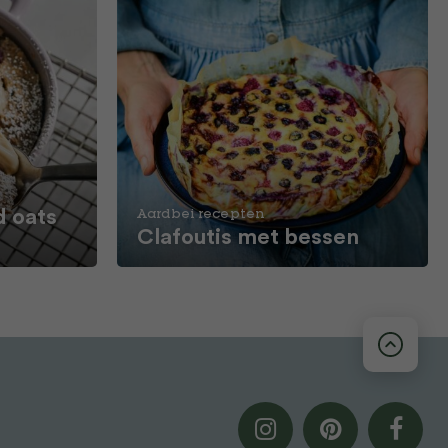
 oats
Aardbei recepten
Clafoutis met bessen