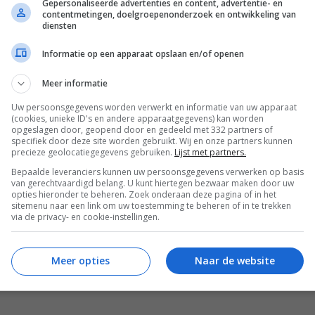
Gepersonaliseerde advertenties en content, advertentie- en
n:
contentmetingen, doelgroepenonderzoek en ontwikkeling van
diensten
e op een mooi bord of taartplateau. Smeer een gedeelte van
ver de eerste cakelaag uit en beleg met de helft van de
Informatie op een apparaat opslaan en/of openen
beien. Bedek dit met de tweede cakeplak. Verdeel hierover
Meer informatie
scarponeroom en aardbeien. Bedek met de laatste plak cak
Uw persoonsgegevens worden verwerkt en informatie van uw apparaat
den het laatste beetje van de mascarponeroom. Garneer de
(cookies, unieke ID's en andere apparaatgegevens) kan worden
opgeslagen door, geopend door en gedeeld met 332 partners of
rige aardbeien en de aalbessen. Bestrooi ten slotte met de
specifiek door deze site worden gebruikt. Wij en onze partners kunnen
 een extra feestelijk effect.
precieze geolocatiegegevens gebruiken.
Lijst met partners.
Bepaalde leveranciers kunnen uw persoonsgegevens verwerken op basis
van gerechtvaardigd belang. U kunt hiertegen bezwaar maken door uw
uit het boek ‘Heel Holland Bakt met Annemarie’ van Annemarie
opties hieronder te beheren. Zoek onderaan deze pagina of in het
sitemenu naar een link om uw toestemming te beheren of in te trekken
osmos Uitgevers).
via de privacy- en cookie-instellingen.
Bewaar rece
Meer opties
Naar de website