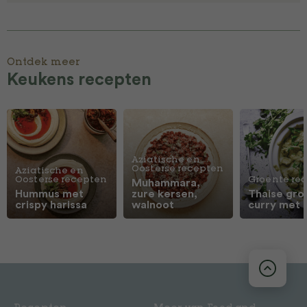
Ontdek meer
Keukens recepten
Aziatische en
Oosterse recepten
Aziatische en
Oosterse recepten
Groente re
Muhammara,
Hummus met
zure kersen,
Thaise gro
crispy harissa
walnoot
curry met 