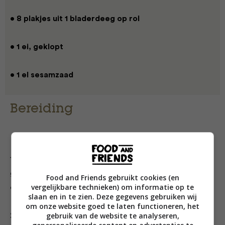
• 8 plakjes uit 1 bladerdeeg op rol
• 1 ei, geklopt
• 1 el sesamzaad
Bereiding
1. Knijp het worstvlees uit de velletjes en prak de
gember, currypasta, limoenblaadjes en koriander
Food and Friends gebruikt cookies (en
vergelijkbare technieken) om informatie op te
erdoor.
slaan en in te zien. Deze gegevens gebruiken wij
om onze website goed te laten functioneren, het
gebruik van de website te analyseren,
2. Leg 4 plakjes bladerdeeg op elkaar, rol tot een