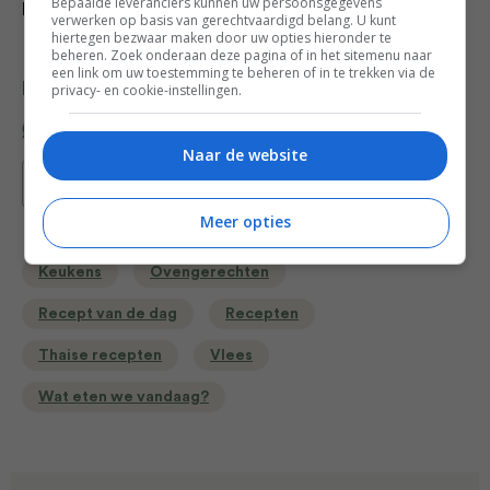
Bepaalde leveranciers kunnen uw persoonsgegevens
hete bakplaat. Bak ze 20–25 minuten.
verwerken op basis van gerechtvaardigd belang. U kunt
hiertegen bezwaar maken door uw opties hieronder te
beheren. Zoek onderaan deze pagina of in het sitemenu naar
een link om uw toestemming te beheren of in te trekken via de
Deel dit recept
privacy- en cookie-instellingen.
Naar de website
Bewaar recept
Meer opties
Keukens
Ovengerechten
Recept van de dag
Recepten
Thaise recepten
Vlees
Wat eten we vandaag?