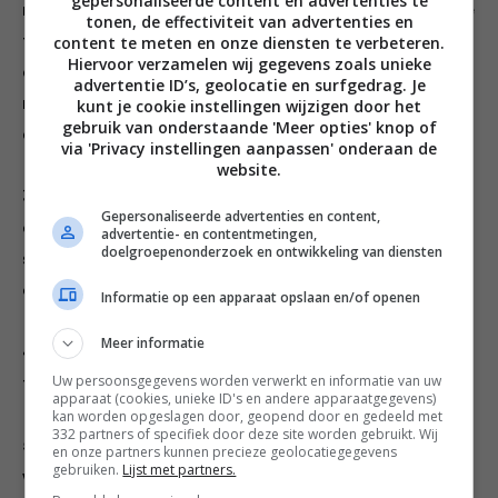
gepersonaliseerde content en advertenties te
rechthoek en snijd in tweeen. Leg de lange kant naar je
tonen, de effectiviteit van advertenties en
toe en beleg de onderste helft van elke rechthoek met
content te meten en onze diensten te verbeteren.
Hiervoor verzamelen wij gegevens zoals unieke
de helft van het worstmengsel; bestrijk de bovenrand
advertentie ID’s, geolocatie en surfgedrag. Je
met geklopt ei. Rol de rechthoeken om de vulling en
kunt je cookie instellingen wijzigen door het
gebruik van onderstaande 'Meer opties' knop of
druk de randen aan.
via 'Privacy instellingen aanpassen' onderaan de
website.
3. Bestrijk de bovenkant van elke rol met wat ei, strooi
Gepersonaliseerde advertenties en content,
de sesamzaadjes erover en snijd elke rol in drie
advertentie- en contentmetingen,
doelgroepenonderzoek en ontwikkeling van diensten
stukken. Leg ze op een met bakpapier beklede bakplaat
en bewaar 30 minuten in de koelkast.
Informatie op een apparaat opslaan en/of openen
Meer informatie
4. Verwarm de oven voor op 200 oC en schuif er een
Uw persoonsgegevens worden verwerkt en informatie van uw
tweede bakplaat in, om die heet te laten worden.
apparaat (cookies, unieke ID's en andere apparaatgegevens)
kan worden opgeslagen door, geopend door en gedeeld met
332 partners of specifiek door deze site worden gebruikt. Wij
5. Als de oven is voorverwarmd, schuif je de
en onze partners kunnen precieze geolocatiegegevens
gebruiken.
Lijst met partners.
worstenbroodjes met het bakpapier voorzichtig op de