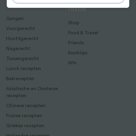
Recepten
Meer van Food and
Friends
Gangen
Shop
Voorgerecht
Food & Travel
Hoofdgerecht
Friends
Nagerecht
Kooktips
Tussengerecht
Win
Lunch recepten
Bakrecepten
Aziatische en Oosterse
recepten
Chinese recepten
Franse recepten
Griekse recepten
Hollandse recepten