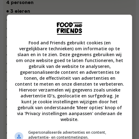
4 personen
• 3 eieren
• handvol geraspte parmezaan, plus wat extra
• 60 g ricotta
• geraspte schil van 1 citroen, plus 4 partjes
Food and Friends gebruikt cookies (en
• blaadjes van 1 klein bosje bladpeterselie
vergelijkbare technieken) om informatie op te
slaan en in te zien. Deze gegevens gebruiken wij
• 2 rode
chilipepers
zonder zaadjes, 1 fijngesneden,
om onze website goed te laten functioneren, het
de andere in dunne reepjes
gebruik van de website te analyseren,
gepersonaliseerde content en advertenties te
• 250 g spaghetti, gekookt, uitgelekt en wat olijfolie
tonen, de effectiviteit van advertenties en
erdoor geschept
content te meten en onze diensten te verbeteren.
Hiervoor verzamelen wij gegevens zoals unieke
• olijfolie
advertentie ID’s, geolocatie en surfgedrag. Je
Arrabiatasaus
kunt je cookie instellingen wijzigen door het
• 60 ml olijfolie
gebruik van onderstaande 'Meer opties' knop of
via 'Privacy instellingen aanpassen' onderaan de
• 1½ rode chilipeper, in dunne plakjes
website.
• 4 tenen knoflook, in dunne plakjes
Gepersonaliseerde advertenties en content,
• 1 blikje
tomaten
à 400 g (fijngeknepen met je
advertentie- en contentmetingen,