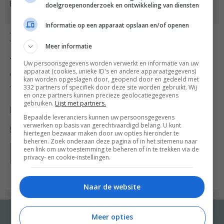
handen)
doelgroepenonderzoek en ontwikkeling van diensten
Informatie op een apparaat opslaan en/of openen
Bereiding
Meer informatie
1 Bak voor de saus de knoflook en chilipeper in de
Uw persoonsgegevens worden verwerkt en informatie van uw
apparaat (cookies, unieke ID's en andere apparaatgegevens)
olijfolie, zonder ze te laten verkleuren. Voeg de
kan worden opgeslagen door, geopend door en gedeeld met
332 partners of specifiek door deze site worden gebruikt. Wij
tomaten toe en verhit
en onze partners kunnen precieze geolocatiegegevens
gebruiken.
Lijst met partners.
Deel dit recept
Bepaalde leveranciers kunnen uw persoonsgegevens
verwerken op basis van gerechtvaardigd belang. U kunt
hiertegen bezwaar maken door uw opties hieronder te
beheren. Zoek onderaan deze pagina of in het sitemenu naar
een link om uw toestemming te beheren of in te trekken via de
Bewaar recept
privacy- en cookie-instellingen.
Naar de website
Meer opties