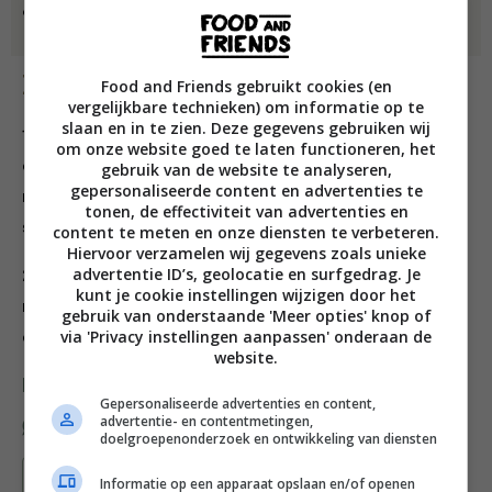
• 50 g geroosterde amandelen, grof gehakt
Bereiding
Food and Friends gebruikt cookies (en
vergelijkbare technieken) om informatie op te
slaan en in te zien. Deze gegevens gebruiken wij
1 Breng de suiker met 75 ml water en citroenrasp in
om onze website goed te laten functioneren, het
een steelpan aan de kook. Laat zachtjes koken en roer
gebruik van de website te analyseren,
gepersonaliseerde content en advertenties te
regelmatig tot de suiker is opgelost en het mengsel
tonen, de effectiviteit van advertenties en
siroopachtig is. Laat afkoelen.
content te meten en onze diensten te verbeteren.
Hiervoor verzamelen wij gegevens zoals unieke
advertentie ID’s, geolocatie en surfgedrag. Je
2 Schik de nectarinepartjes in een schaal, bestrooi met
kunt je cookie instellingen wijzigen door het
muntblaadjes en amandelen en lepel de citrussiroop
gebruik van onderstaande 'Meer opties' knop of
via 'Privacy instellingen aanpassen' onderaan de
erover.
website.
Deel dit recept
Gepersonaliseerde advertenties en content,
advertentie- en contentmetingen,
doelgroepenonderzoek en ontwikkeling van diensten
Bewaar recept
Informatie op een apparaat opslaan en/of openen