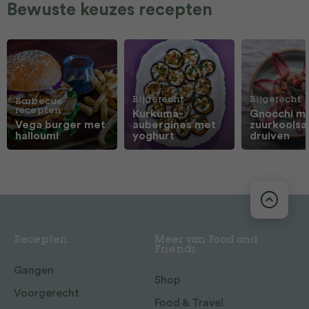
Bewuste keuzes recepten
Bijgerecht
Bijgerecht
Barbecue
recepten
Kurkuma-
Gnocchi m
Vega burger met
aubergines met
zuurkoolsa
halloumi
yoghurt
druiven
Recepten
Meer van Food and
Friends
Gangen
Shop
Voorgerecht
Food & Travel