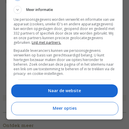
Meer informatie
Uw persoonsgegevens worden verwerkt en informatie van uw
Bewuste keuzes
Fruit recepten
Gangen
apparaat (cookies, unieke ID's en andere apparaatgegevens)
kan worden opgeslagen door, geopend door en gedeeld met
Gelegenheid
Makkelijke recepten
332 partners of specifiek door deze site worden gebruikt. Wij
en onze partners kunnen precieze geolocatiegegevens
gebruiken.
Lijst met partners.
Nagerecht
Picknick recepten
Bepaalde leveranciers kunnen uw persoonsgegevens
Recept van de dag
Recepten
verwerken op basis van gerechtvaardigd belang. U kunt
hiertegen bezwaar maken door uw opties hieronder te
beheren. Zoek onderaan deze pagina of in het sitemenu naar
Vegetarische recepten
Wat eten we vandaag?
een link om uw toestemming te beheren of in te trekken via de
privacy- en cookie-instellingen.
Zomerrecepten
Naar de website
Meer opties
Ontdek meer