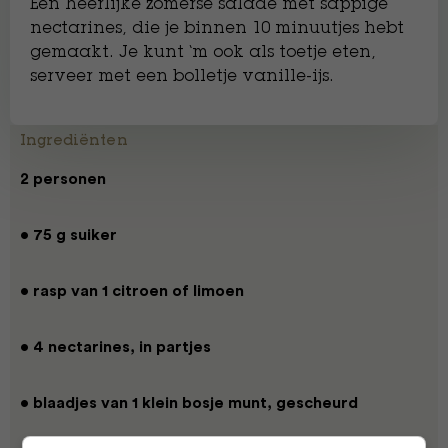
Een heerlijke zomerse salade met sappige
nectarines, die je binnen 10 minuutjes hebt
gemaakt. Je kunt ‘m ook als toetje eten,
serveer met een bolletje vanille-ijs.
Ingrediënten
2 personen
• 75 g suiker
• rasp van 1 citroen of limoen
• 4 nectarines, in partjes
• blaadjes van 1 klein bosje munt, gescheurd