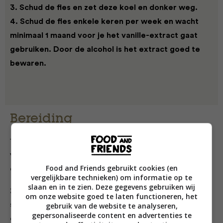
3. Schud de fles en zet deze koel en donker weg.
4. Schud de fles enkele keren per week en wacht
minimaal 1 maand voor je het vanille-extract gaat
gebruiken. Door de alcohol is het extract goed te
bewaren.
Bereiding
1. Verwarm de oven voor op 180 °C. Bekleed de bodem
van een springvorm van 24 centimeter met bakpapier
Food and Friends gebruikt cookies (en
en vet de zijkanten van de vorm in met boter*.
vergelijkbare technieken) om informatie op te
slaan en in te zien. Deze gegevens gebruiken wij
2. Doe de chocolade samen met de boter in een
om onze website goed te laten functioneren, het
steelpan en zet deze op laag vuur. Verwarm de
gebruik van de website te analyseren,
gepersonaliseerde content en advertenties te
chocolade en boter al roerend tot beide gesmolten