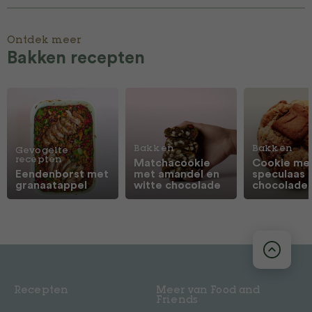
Ontdek meer
Bakken recepten
Bakken
Bakken
Gevogelte
recepten
Matchacookie
Cookie me
Eendenborst met
met amandel en
speculaas 
granaatappel
witte chocolade
chocolade
Recepten
Meer van Food and
Friends