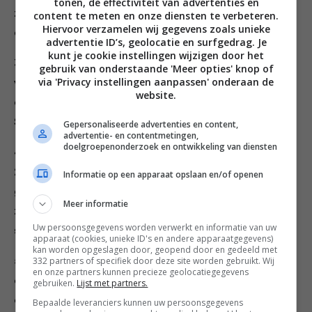
tonen, de effectiviteit van advertenties en
zijn. Haal de pan daarna van het vuur. Eventueel kun je
content te meten en onze diensten te verbeteren.
Hiervoor verzamelen wij gegevens zoals unieke
de boter en chocolade ook in de magnetron smelten.
advertentie ID’s, geolocatie en surfgedrag. Je
kunt je cookie instellingen wijzigen door het
3. Meng in een kom de suiker, eieren, het zout en
gebruik van onderstaande 'Meer opties' knop of
via 'Privacy instellingen aanpassen' onderaan de
vanille extract. Voeg het gesmolten
website.
chocolademengsel hieraan toe en meng dit erdoor.
Spatel als laatste de bloem door het beslag.
Gepersonaliseerde advertenties en content,
advertentie- en contentmetingen,
doelgroepenonderzoek en ontwikkeling van diensten
4. Giet het beslag in de taartvorm en bak deze
20­-30 minuten. De taart lijkt dan nog niet helemaal
Informatie op een apparaat opslaan en/of openen
gaar, maar maak je geen zorgen. Tijdens het afkoelen
Meer informatie
zal de taart opstijven, terwijl het midden lekker
Uw persoonsgegevens worden verwerkt en informatie van uw
smeuïg blijft.
apparaat (cookies, unieke ID's en andere apparaatgegevens)
kan worden opgeslagen door, geopend door en gedeeld met
332 partners of specifiek door deze site worden gebruikt. Wij
5. Serveer de taart pas als deze helemaal afgekoeld is
en onze partners kunnen precieze geolocatiegegevens
en bestuif hem voor het serveren licht met
gebruiken.
Lijst met partners.
cacaopoeder.
Bepaalde leveranciers kunnen uw persoonsgegevens