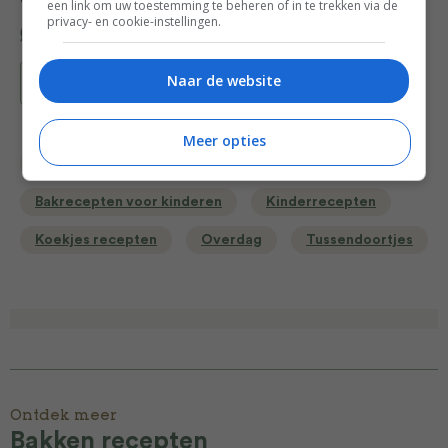
een link om uw toestemming te beheren of in te trekken via de
privacy- en cookie-instellingen.
Naar de website
Bewaar recept
Meer opties
Bakken
Bakrecepten
Bakrecepten voor kinderen
Kinderrecepten
Koekjes recepten
Overdag
Tussendoortjes
Ontdek meer
Bakken recepten