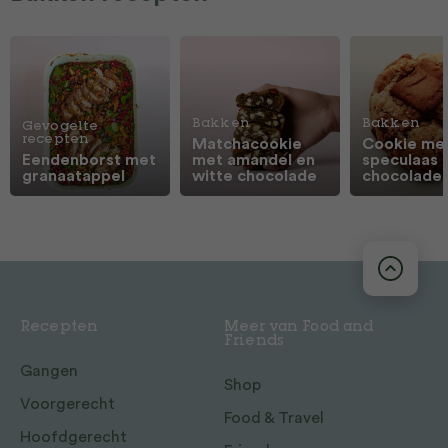
Bakken
Bakken
Gevogelte
recepten
Matchacookie
Cookie me
Eendenborst met
met amandel en
speculaas 
granaatappel
witte chocolade
chocolade
Recepten
Meer van Food and
Friends
Gangen
Shop
Voorgerecht
Food & Travel
Hoofdgerecht