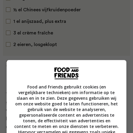
½ el Chinees vijfkruidenpoeder
1 el anijszaad, plus extra
3 el crème fraîche
2 eieren, losgeklopt
Bereiding
Food and Friends gebruikt cookies (en
vergelijkbare technieken) om informatie op te
1. Doe alle ingrediënten, behalve de eieren, in een
slaan en in te zien. Deze gegevens gebruiken wij
grote kom en kneed in korte tijd tot een soepel deeg
om onze website goed te laten functioneren, het
gebruik van de website te analyseren,
voor een bros effect – van te lang kneden worden de
gepersonaliseerde content en advertenties te
koekjes taai. Vorm het deeg tot een bal en laat die 1
tonen, de effectiviteit van advertenties en
content te meten en onze diensten te verbeteren.
uur rusten in de koelkast.
Hiervoor verzamelen wij gegevens zoals unieke