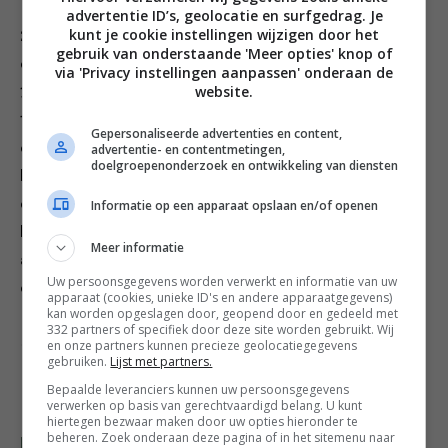
advertentie ID’s, geolocatie en surfgedrag. Je
kunt je cookie instellingen wijzigen door het
2. Verwarm de oven voor op 180 °C. Rol het deeg uit
gebruik van onderstaande 'Meer opties' knop of
op een met bloem bestoven werkvlak tot een lap van
via 'Privacy instellingen aanpassen' onderaan de
website.
½ cm dik. Steek er met lettervormpjes (die vind je op p.
11) koekjes uit. Schraap de restjes deeg bij elkaar en rol
Gepersonaliseerde advertenties en content,
opnieuw uit. Ga door tot al het deeg op is. Leg de
advertentie- en contentmetingen,
doelgroepenonderzoek en ontwikkeling van diensten
koekjes op een met bakpapier beklede bakplaat –
eventueel verspreid over twee bakplaten. Bestrijk de
Informatie op een apparaat opslaan en/of openen
koekjes met wat losgeklopt ei en bestrooi ze met extra
Meer informatie
anijszaad. Bak de koekjes in 12-15 minuten goudbruin
Uw persoonsgegevens worden verwerkt en informatie van uw
en knapperig.
apparaat (cookies, unieke ID's en andere apparaatgegevens)
kan worden opgeslagen door, geopend door en gedeeld met
332 partners of specifiek door deze site worden gebruikt. Wij
Credits Recepten Yvette van Boven Fotografie Oof
en onze partners kunnen precieze geolocatiegegevens
gebruiken.
Lijst met partners.
Verschuren
Bepaalde leveranciers kunnen uw persoonsgegevens
verwerken op basis van gerechtvaardigd belang. U kunt
hiertegen bezwaar maken door uw opties hieronder te
beheren. Zoek onderaan deze pagina of in het sitemenu naar
Deel dit recept