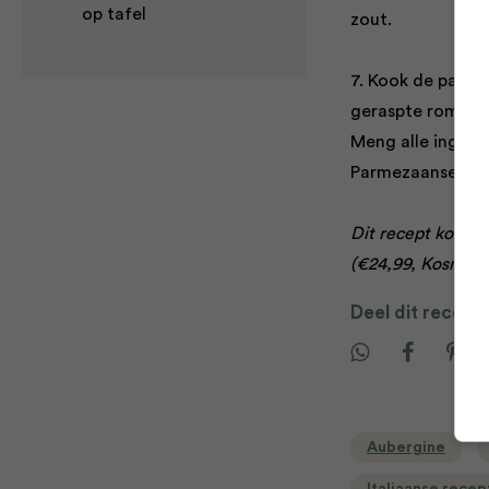
op tafel
zout.
7. Kook de pasta
geraspte romano 
Meng alle ingred
Parmezaanse kaas
Dit recept komt u
(€24,99, Kosmos 
Deel dit recept
Aubergine