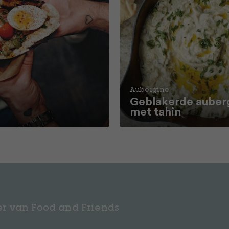
Aubergine
Geblakerde auber
e
met tahin
r van Food and Friends