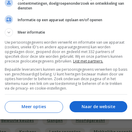
contentmetingen, doelgroepenonderzoek en ontwikkeling van
diensten
Informatie op een apparaat opslaan en/of openen
 en giet die af. Meng de pasta met de auberginesaus, voeg d
toe, de ricotta en de in stukjes gescheurde basilicumblaadje
Meer informatie
iënten goed door de hete pasta en dien onmiddellijk op met
Uw persoonsgegevens worden verwerkt en informatie van uw apparaat
 apart erbij.
(cookies, unieke ID's en andere apparaatgegevens) kan worden
opgeslagen door, geopend door en gedeeld met 332 partners of
specifiek door deze site worden gebruikt. Wij en onze partners kunnen
precieze geolocatiegegevens gebruiken.
Lijst met partners.
it het boek ‘De klassieke italiaanse keuken’ van ​Marcella Hazan
Bepaalde leveranciers kunnen uw persoonsgegevens verwerken op basis
Uitgevers).
van gerechtvaardigd belang. U kunt hiertegen bezwaar maken door uw
opties hieronder te beheren. Zoek onderaan deze pagina of in het
sitemenu naar een link om uw toestemming te beheren of in te trekken
via de privacy- en cookie-instellingen.
Bewaar rece
Meer opties
Naar de website
Bewuste keuzes
Gangen
Hoofdgerecht