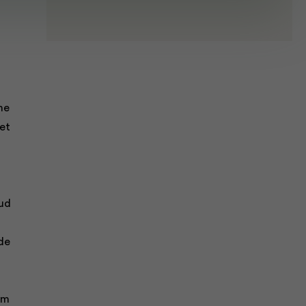
ne
et
oud
de
cm