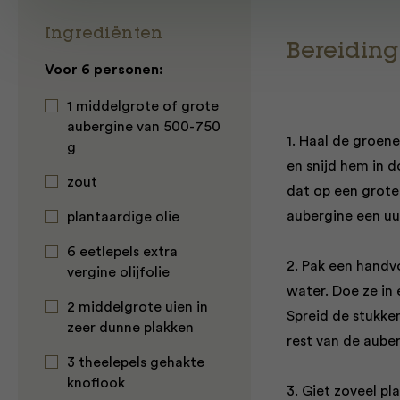
Ingrediënten
Bereiding
Voor 6 personen:
1 middelgrote of grote
aubergine van 500-750
1. Haal de groene
g
en snijd hem in 
zout
dat op een grote 
aubergine een uur
plantaardige olie
6 eetlepels extra
2. Pak een handv
vergine olijfolie
water. Doe ze in 
2 middelgrote uien in
Spreid de stukke
zeer dunne plakken
rest van de aube
3 theelepels gehakte
knoflook
3. Giet zoveel p