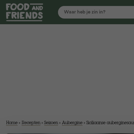
Home
»
Recepten
»
Seizoen
»
Aubergine
»
​Siciliaanse auberginesau