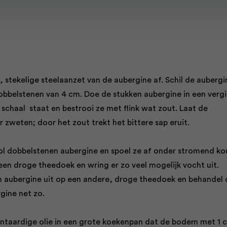
, stekelige steelaanzet van de aubergine af. Schil de aubergi
dobbelstenen van 4 cm. Doe de stukken aubergine in een vergi
schaal staat en bestrooi ze met flink wat zout. Laat de
 zweten; door het zout trekt het bittere sap eruit.
ol dobbelstenen aubergine en spoel ze af onder stromend k
een droge theedoek en wring er zo veel mogelijk vocht uit.
n aubergine uit op een andere, droge theedoek en behandel 
rgine net zo.
lantaardige olie in een grote koekenpan dat de bodem met 1 