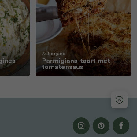
Aubergine
gines
Parmigiana-taart met
tomatensaus