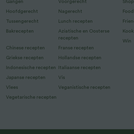
Gangen
Voorgerecht
Shop
Hoofdgerecht
Nagerecht
Food
Tussengerecht
Lunch recepten
Frien
Bakrecepten
Aziatische en Oosterse
Kook
recepten
Win
Chinese recepten
Franse recepten
Griekse recepten
Hollandse recepten
Indonesische recepten
Italiaanse recepten
Japanse recepten
Vis
Vlees
Veganistische recepten
Vegetarische recepten