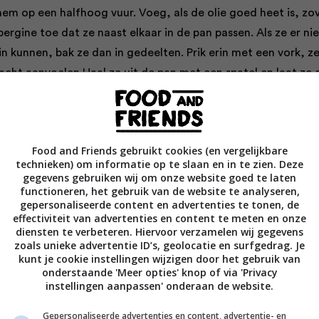
hem op een halfhoog vuur. Voeg, als de olie goed heet is, zo
rgine toe dat ze naast elkaar in de pan passen. Als ze er nie
 in kunnen, bak ze dan in gedeelten. Prik erin met een vork, z
zacht aanvoelen Haal ze uit de pan met een spatel en laat ze 
en groot bord met keukenpapier uitlekken.
uit de pan en veeg de pan schoon met keukenpapier. Giet de
Food and Friends gebruikt cookies (en vergelijkbare
eg de plakken ui toe en zet het vuur halfhoog. Fruit de ui tot h
technieken) om informatie op te slaan en in te zien. Deze
, voeg dan de gehakte knoflook toe en bak al roerend nog ee
gegevens gebruiken wij om onze website goed te laten
functioneren, het gebruik van de website te analyseren,
gepersonaliseerde content en advertenties te tonen, de
effectiviteit van advertenties en content te meten en onze
diensten te verbeteren. Hiervoor verzamelen wij gegevens
 tomaat erbij, zet het vuur hoog en kook het geheel 8-10
zoals unieke advertentie ID’s, geolocatie en surfgedrag. Je
u vaak roert.
kunt je cookie instellingen wijzigen door het gebruik van
onderstaande 'Meer opties' knop of via 'Privacy
instellingen aanpassen' onderaan de website.
gine toe, wat peper uit de molen, roer om en zet het vuur m
s nog 1-2 minuten door terwijl u af en toe roert. Proef af o
Gepersonaliseerde advertenties en content, advertentie- en