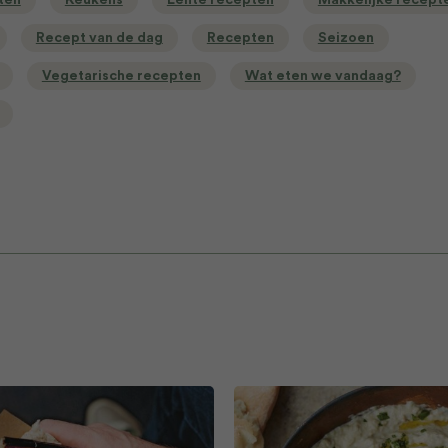
ten
Keukens
Lente recepten
Makkelijke recept
Recept van de dag
Recepten
Seizoen
Vegetarische recepten
Wat eten we vandaag?