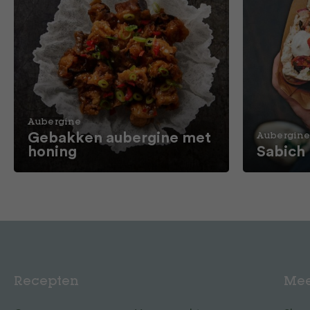
Aubergine
Gebakken aubergine met
Aubergin
honing
Sabich
Recepten
Mee