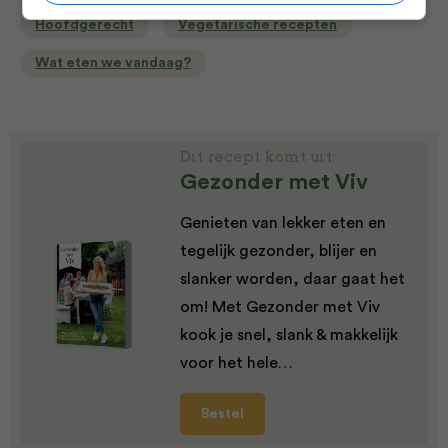
Hoofdgerecht
Vegetarische recepten
Wat eten we vandaag?
Dit recept komt uit:
Gezonder met Viv
Genieten van lekker eten en
tegelijk gezonder, blijer en
slanker worden, daar gaat het
om! Met Gezonder met Viv
kook je snel, slank & makkelijk
voor het hele…
Bestel