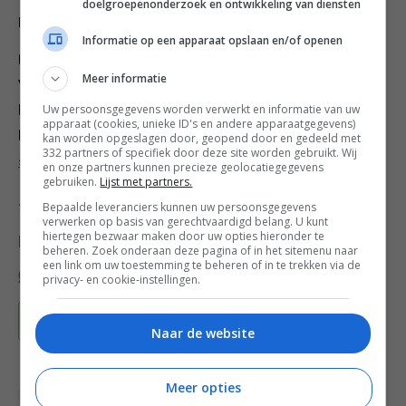
doelgroepenonderzoek en ontwikkeling van diensten
puree van zoete aardappel of pompoenpuree.
Informatie op een apparaat opslaan en/of openen
Dit recept komt uit het boek
Gezonder met Viv
van
Meer informatie
Vivian Reijs. Ben je benieuwd naar haar tips voor een
Uw persoonsgegevens worden verwerkt en informatie van uw
lekkere, gezonde maaltijd voor het gezin? Bestel dan
apparaat (cookies, unieke ID's en andere apparaatgegevens)
haar boek met 80 snelle, inspirerende recepten in
onze
kan worden opgeslagen door, geopend door en gedeeld met
332 partners of specifiek door deze site worden gebruikt. Wij
shop
(Kosmos Uitgevers).
en onze partners kunnen precieze geolocatiegegevens
gebruiken.
Lijst met partners.
Receptfotografie: José van Riele​
Bepaalde leveranciers kunnen uw persoonsgegevens
verwerken op basis van gerechtvaardigd belang. U kunt
hiertegen bezwaar maken door uw opties hieronder te
Deel dit recept
beheren. Zoek onderaan deze pagina of in het sitemenu naar
een link om uw toestemming te beheren of in te trekken via de
privacy- en cookie-instellingen.
Bewaar recept
Naar de website
Meer opties
Bewuste keuzes
Bijgerecht
Gangen