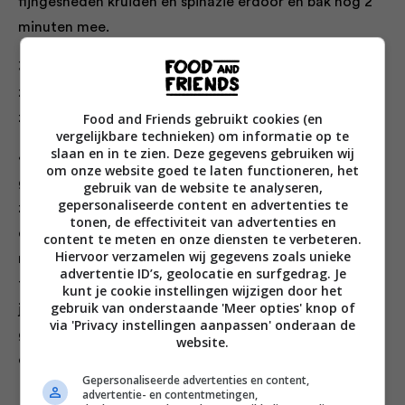
fijngesneden kruiden en spinazie erdoor en bak nog 2
minuten mee.
3. Roer de tomatenblokjes erdoor. Breng op smaak met
zout en peper. Draai het vuur laag en laat 10 minuten
Food and Friends gebruikt cookies (en
zacht doorkoken.
vergelijkbare technieken) om informatie op te
slaan en in te zien. Deze gegevens gebruiken wij
4. Maak met een houten lepel zes holtes in de
om onze website goed te laten functioneren, het
groenten, breek in elke holte een eitje. Bestrooi met
gebruik van de website te analyseren,
gepersonaliseerde content en advertenties te
zeezout en ras el hanout. Leg een deksel op de pan,
tonen, de effectiviteit van advertenties en
draai het vuur laag en laat de eieren in circa 10
content te meten en onze diensten te verbeteren.
Hiervoor verzamelen wij gegevens zoals unieke
minuten op laag vuur stollen. Zorg dat de eieren niet
advertentie ID’s, geolocatie en surfgedrag. Je
te hard worden, een zachte dooier is bij dit gerecht
kunt je cookie instellingen wijzigen door het
gebruik van onderstaande 'Meer opties' knop of
juist lekker. Verdeel het gerecht over 4 borden,
via 'Privacy instellingen aanpassen' onderaan de
garneer met de achtergehouden kruiden. Serveer
website.
eventueel met een lepel geitenyoghurt.
Gepersonaliseerde advertenties en content,
advertentie- en contentmetingen,
Tip
: eet bij dit gerecht patat van zoete aardappel,