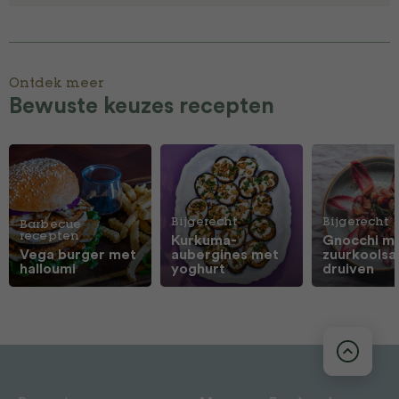
Ontdek meer
Bewuste keuzes recepten
Bijgerecht
Bijgerecht
Barbecue
recepten
Kurkuma-
Gnocchi m
Vega burger met
aubergines met
zuurkoolsa
halloumi
yoghurt
druiven