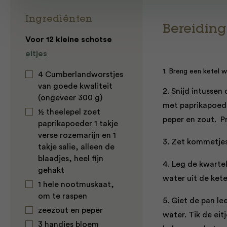
Ingrediënten
Bereiding
Voor 12 kleine schotse
eitjes
1. Breng een ketel 
4 Cumberlandworstjes
van goede kwaliteit
2. Snijd intussen
(ongeveer 300 g)
met paprikapoede
½ theelepel zoet
peper en zout. Pr
paprikapoeder 1 takje
verse rozemarijn en 1
3. Zet kommetjes
takje salie, alleen de
blaadjes, heel fijn
4. Leg de kwartel
gehakt
water uit de kete
1 hele nootmuskaat,
om te raspen
5. Giet de pan le
zeezout en peper
water. Tik de eit
3 handjes bloem