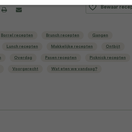
Bewaar rece
Borrel recepten
Brunch recepten
Gangen
Lunch recepten
Makkelijke recepten
Ontbijt
n
Overdag
Pasen recepten
Picknick recepten
Voorgerecht
Wat eten we vandaag?