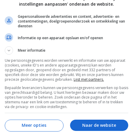
instellingen aanpassen' onderaan de website.
stukje aardappel in om de temperatuur in de gaten te houden 
Gepersonaliseerde advertenties en content, advertentie- en
peratuur als het stukje aardappel goudbruin is en boven komt
contentmetingen, doelgroepenonderzoek en ontwikkeling van
de thermometer 180 °C aangeeft).
diensten
Informatie op een apparaat opslaan en/of openen
rzichtig een Schots eitje in het vet zakken. Na ongeveer 4
eitje goudbruin en gaar moeten zijn; snijd het doormidden 
Meer informatie
n – als je weet dat de timing goed is kun je de rest in porties
Uw persoonsgegevens worden verwerkt en informatie van uw apparaat
tegelijk bakken.
(cookies, unieke ID's en andere apparaatgegevens) kan worden
opgeslagen door, geopend door en gedeeld met 332 partners of
specifiek door deze site worden gebruikt. Wij en onze partners kunnen
se eitjes op een bord met keukenpapier uitlekken en serveer 
precieze geolocatiegegevens gebruiken.
Lijst met partners.
eezout, een pot Engelse mosterd en een koel glas bier.
Bepaalde leveranciers kunnen uw persoonsgegevens verwerken op basis
van gerechtvaardigd belang. U kunt hiertegen bezwaar maken door uw
opties hieronder te beheren. Zoek onderaan deze pagina of in het
it het boek ‘Te gast bij Jamie’ van Jamie Oliver (€29,99, Kosmo
sitemenu naar een link om uw toestemming te beheren of in te trekken
via de privacy- en cookie-instellingen.
Meer opties
Naar de website