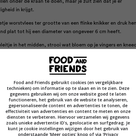
len onder de kraan te doen, maar je zult zien dat je er
heid in krijgt.
tje worstvlees ter grootte van een flinke knikker en druk he
and plat tot hij een diameter van ongeveer 6 cm heeft.
leitje in het midden, strooi wat bloem op je vingers en knee
eitje heen. Je moet de slag even te pakken krijgen om het vl
e werken en om het ei te boetseren, maar op een gegeven
vrij gemakkelijk.
Food and Friends gebruikt cookies (en vergelijkbare
t alle 12 eitjes en rol ze door de bloem. Als je ze vervolgens 
technieken) om informatie op te slaan en in te zien. Deze
en daarna door het broodkruim haalt, zijn ze veel steviger en
gegevens gebruiken wij om onze website goed te laten
functioneren, het gebruik van de website te analyseren,
m kneden. Leg ze wanneer ze klaar zijn in een bak en zet ze
gepersonaliseerde content en advertenties te tonen, de
kast.
effectiviteit van advertenties en content te meten en onze
diensten te verbeteren. Hiervoor verzamelen wij gegevens
zoals unieke advertentie ID’s, geolocatie en surfgedrag. Je
e zover bent een diepe, zware braadpan op matig vuur en gie
kunt je cookie instellingen wijzigen door het gebruik van
e in. Vul de pan nooit voor meer dan de helft met olie.
onderstaande 'Meer opties' knop of via 'Privacy