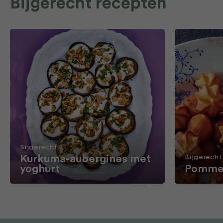
Bijgerecht recepten
Bijgerecht
Kurkuma-aubergines met
Bijgerecht
yoghurt
Pommes