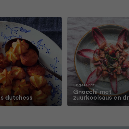
Bijgerecht
Gnocchi met
 dutchess
zuurkoolsaus en d