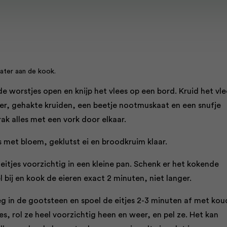
water aan de kook.
 de worstjes open en knijp het vlees op een bord. Kruid het vle
r, gehakte kruiden, een beetje nootmuskaat en een snufje
ak alles met een vork door elkaar.
 met bloem, geklutst ei en broodkruim klaar.
eitjes voorzichtig in een kleine pan. Schenk er het kokende
l bij en kook de eieren exact 2 minuten, niet langer.
eg in de gootsteen en spoel de eitjes 2-3 minuten af met kou
jes, rol ze heel voorzichtig heen en weer, en pel ze. Het kan