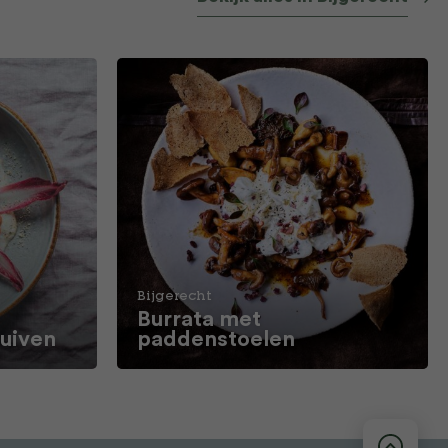
Bijgerecht
Burrata met
ruiven
paddenstoelen