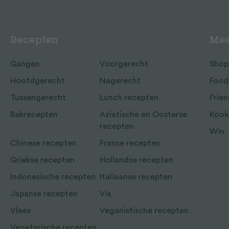
Recepten
Mee
Gangen
Voorgerecht
Shop
Hoofdgerecht
Nagerecht
Food
Tussengerecht
Lunch recepten
Frien
Bakrecepten
Aziatische en Oosterse
Kook
recepten
Win
Chinese recepten
Franse recepten
Griekse recepten
Hollandse recepten
Indonesische recepten
Italiaanse recepten
Japanse recepten
Vis
Vlees
Veganistische recepten
Vegetarische recepten