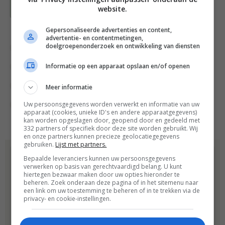
Bewaar recept
website.
Gepersonaliseerde advertenties en content,
advertentie- en contentmetingen,
doelgroepenonderzoek en ontwikkeling van diensten
Aardbei recepten
Appelrecepten
Informatie op een apparaat opslaan en/of openen
Borrel recepten
Drankjes
Fruit recepten
Gangen
Gelegenheid
Overdag
Meer informatie
Uw persoonsgegevens worden verwerkt en informatie van uw
Recepten
apparaat (cookies, unieke ID's en andere apparaatgegevens)
kan worden opgeslagen door, geopend door en gedeeld met
332 partners of specifiek door deze site worden gebruikt. Wij
en onze partners kunnen precieze geolocatiegegevens
gebruiken.
Lijst met partners.
Dit recept komt uit:
Bepaalde leveranciers kunnen uw persoonsgegevens
Caravanity
verwerken op basis van gerechtvaardigd belang. U kunt
hiertegen bezwaar maken door uw opties hieronder te
beheren. Zoek onderaan deze pagina of in het sitemenu naar
Caravanity staat boordevol
een link om uw toestemming te beheren of in te trekken via de
privacy- en cookie-instellingen.
ideeën om je caravan naar
eigen smaak te customizen.