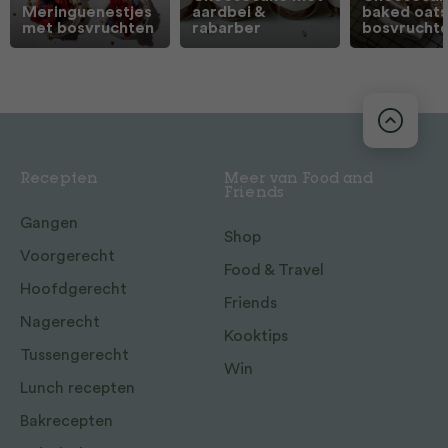
Meringuenestjes
aardbei &
baked oat
met bosvruchten
rabarber
bosvrucht
Recepten
Meer van Food and
Friends
Gangen
Shop
Voorgerecht
Food & Travel
Hoofdgerecht
Friends
Nagerecht
Kooktips
Tussengerecht
Win
Lunch recepten
Bakrecepten