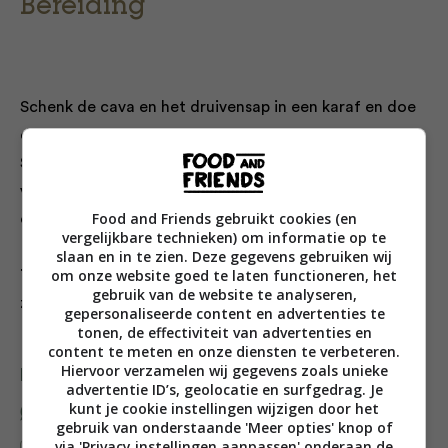
Bereiding
Schenk de cava en het druivensap in een karaf en doe
de Cointreau of Grand Marnier erbij. Roer even door.
Snijd de aardbeien in kwarten en de appel in plakjes en
voeg toe. Mocht je een klein vriezertje hebben in je
Food and Friends gebruikt cookies (en
caravan, dan zijn ijsklontjes een heel fijne toevoeging!
vergelijkbare technieken) om informatie op te
slaan en in te zien. Deze gegevens gebruiken wij
om onze website goed te laten functioneren, het
Tip
: bewaar de appel en aardbeien in de koelkast tot je
gebruik van de website te analyseren,
ze toevoegt aan de sangria
gepersonaliseerde content en advertenties te
tonen, de effectiviteit van advertenties en
content te meten en onze diensten te verbeteren.
Hiervoor verzamelen wij gegevens zoals unieke
Deel dit recept
advertentie ID’s, geolocatie en surfgedrag. Je
kunt je cookie instellingen wijzigen door het
gebruik van onderstaande 'Meer opties' knop of
via 'Privacy instellingen aanpassen' onderaan de