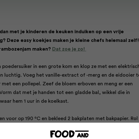
 dan met je kinderen de keuken induiken op een vrije
 Deze easy koekjes maken je kleine chefs helemaal zelf!
 frambozenjam maken?
Dat zoe je zo!
n poedersuiker in een grote kom en klop ze met een elektrisc
 luchtig. Voeg het vanille-extract of -merg en de eidooier 
r met een pollepel. Zeef de bloem erboven en meng er een
Vorm dat met je handen tot een gladde bal, wikkel die in
ewaar hem 1 uur in de koelkast.
n voor op 190 ºC en bekleed 2 bakplaten met bakpapier. Rol
bloem bestoven werkvlak uit tot een lap van ongeveer 3 mm
tsteekvormpje van 4 cm in doorsnee (iets groter mag ook) en