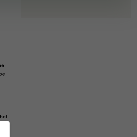
he
toe
 het