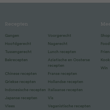
Recepten
Mee
Gangen
Voorgerecht
Shop
Hoofdgerecht
Nagerecht
Food
Tussengerecht
Lunch recepten
Frien
Bakrecepten
Aziatische en Oosterse
Kook
recepten
Win
Chinese recepten
Franse recepten
Griekse recepten
Hollandse recepten
Indonesische recepten
Italiaanse recepten
Japanse recepten
Vis
Vlees
Veganistische recepten