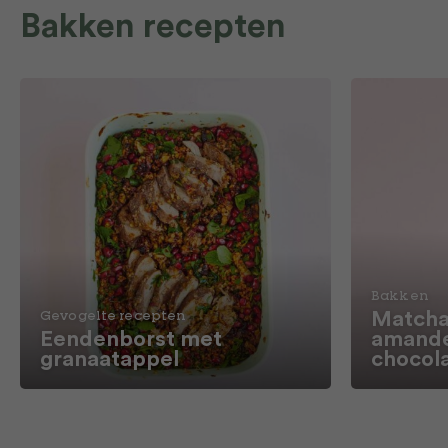
Bakken recepten
Bakken
Matcha
Gevogelte recepten
Eendenborst met
amande
granaatappel
chocol