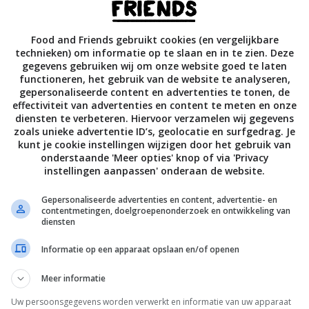
antal rondjes uit het deeg; neem dan een mini-uitsteekvormp
eningen in het midden van de helft van de rondjes. Leg alle
Food and Friends gebruikt cookies (en vergelijkbare
klede bakplaten en bak de koekjes 10–12 minuten in de oven
technieken) om informatie op te slaan en in te zien. Deze
gegevens gebruiken wij om onze website goed te laten
uin zijn. Bak ze niet te lang, want dan worden ze te hard.
functioneren, het gebruik van de website te analyseren,
gepersonaliseerde content en advertenties te tonen, de
effectiviteit van advertenties en content te meten en onze
 afkoelen op een rooster. Bestrooi ze met de fijne kristalsuik
diensten te verbeteren. Hiervoor verzamelen wij gegevens
ijn.
zoals unieke advertentie ID’s, geolocatie en surfgedrag. Je
kunt je cookie instellingen wijzigen door het gebruik van
onderstaande 'Meer opties' knop of via 'Privacy
g afgekoelde koekjes op elkaar met een theelepeltje jam als
instellingen aanpassen' onderaan de website.
jes met opening komen boven op de koekjes zonder opening.
Gepersonaliseerde advertenties en content, advertentie- en
 luchtdichte trommel.
contentmetingen, doelgroepenonderzoek en ontwikkeling van
diensten
al, 6 g vet (3,7 g verzadigd), 1,2 g eiwit, 15,3 g koolhydraten,
Informatie op een apparaat opslaan en/of openen
Meer informatie
Uw persoonsgegevens worden verwerkt en informatie van uw apparaat