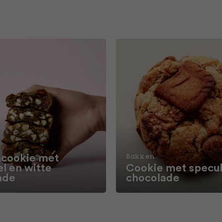
cookie met
Bakken
l en witte
Cookie met specul
ade
chocolade