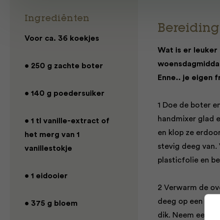
Ingrediënten
Bereiding
Voor ca. 36 koekjes
Wat is er leuker
woensdagmiddag?
• 250 g zachte boter
Enne.. je eigen
• 140 g poedersuiker
1 Doe de boter e
handmixer glad en
• 1 tl vanille-extract of
en klop ze erdoo
het merg van 1
stevig deeg van. 
vanillestokje
plasticfolie en b
• 1 eidooier
2 Verwarm de ove
deeg op een met 
• 375 g bloem
dik. Neem een ui