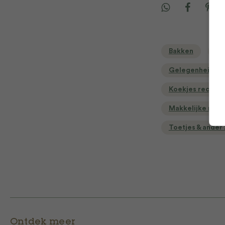
Bakken
Ba
Gelegenheid
Koekjes recept
Makkelijke rece
Toetjes & ander
Ontdek meer