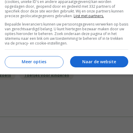
(cookies, unieke ID's en andere apparaatgegevens) kan worden
Bewaar rece
opgeslagen door, geopend door en gedeeld met 332 partners of
specifiek door deze site worden gebruikt. Wij en onze partners kunnen
precieze geolocatiegegevens gebruiken.
Lijst met partners.
Bepaalde leveranciers kunnen uw persoonsgegevens verwerken op basis
van gerechtvaardigd belang. U kunt hiertegen bezwaar maken door uw
krecepten
Bakrecepten voor kinderen
Gangen
opties hieronder te beheren. Zoek onderaan deze pagina of in het
sitemenu naar een link om uw toestemming te beheren of in te trekken
High tea recepten
Kinderrecepten
via de privacy- en cookie-instellingen.
en
Leuke recepten voor kinderen
Meer opties
Naar de website
pten voor kinderen
Nagerecht
Recept van de dag
 zoets
Toetjes voor kinderen