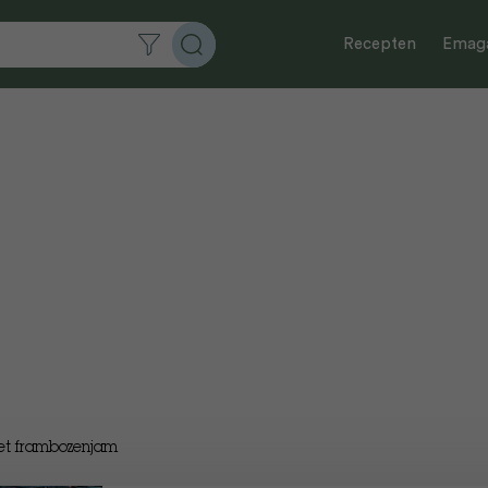
Recepten
Emaga
et frambozenjam