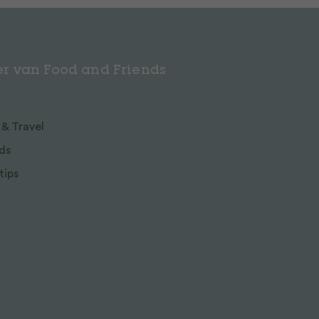
r van Food and Friends
 & Travel
ds
tips