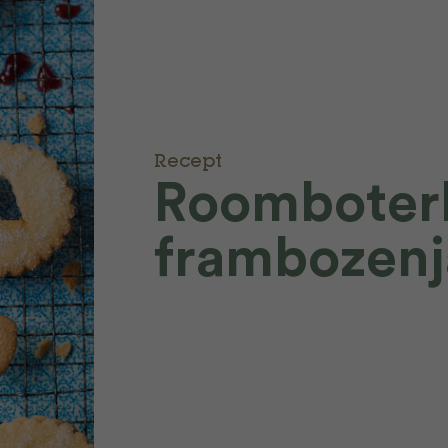
Recept
Roomboter
frambozen