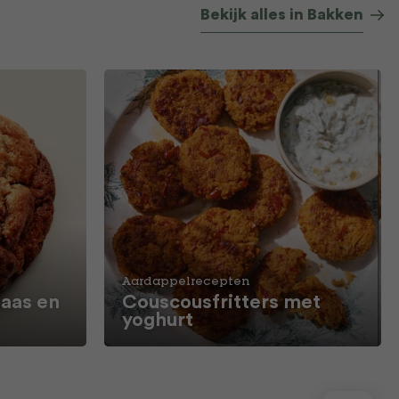
Bekijk alles in Bakken
Aardappelrecepten
aas en
Couscousfritters met
yoghurt