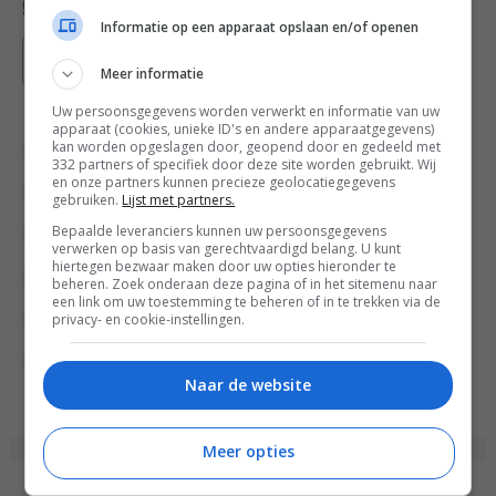
Informatie op een apparaat opslaan en/of openen
Bewaar recept
Meer informatie
Uw persoonsgegevens worden verwerkt en informatie van uw
apparaat (cookies, unieke ID's en andere apparaatgegevens)
kan worden opgeslagen door, geopend door en gedeeld met
Bakken
Bakrecepten
Cake recepten
332 partners of specifiek door deze site worden gebruikt. Wij
en onze partners kunnen precieze geolocatiegegevens
Fruit recepten
Gangen
Gebak recepten
gebruiken.
Lijst met partners.
Bepaalde leveranciers kunnen uw persoonsgegevens
Herfstrecepten
Nagerecht
verwerken op basis van gerechtvaardigd belang. U kunt
hiertegen bezwaar maken door uw opties hieronder te
Recept van de dag
Recepten
beheren. Zoek onderaan deze pagina of in het sitemenu naar
een link om uw toestemming te beheren of in te trekken via de
privacy- en cookie-instellingen.
Taart recepten
Toetjes & ander zoets
Zomerrecepten
Naar de website
Meer opties