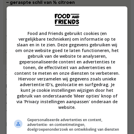
– geraspte schil van ½ citroen
– 1 el vanillesuiker
Food and Friends gebruikt cookies (en
– 100 g ricotta
vergelijkbare technieken) om informatie op te
slaan en in te zien. Deze gegevens gebruiken wij
om onze website goed te laten functioneren, het
– 4 el pruimenjam
gebruik van de website te analyseren,
gepersonaliseerde content en advertenties te
tonen, de effectiviteit van advertenties en
Bereiding
content te meten en onze diensten te verbeteren.
Hiervoor verzamelen wij gegevens zoals unieke
advertentie ID’s, geolocatie en surfgedrag. Je
Deze eenpersoonsgebakjes zijn niet alleen
kunt je cookie instellingen wijzigen door het
superlekker, ook nog eens leuk om te zien. Bak ze op
gebruik van onderstaande 'Meer opties' knop of
via 'Privacy instellingen aanpassen' onderaan de
een zondagmiddag of voor bij een uitgebreide high
website.
tea. Veel bakplezier!
Gepersonaliseerde advertenties en content,
advertentie- en contentmetingen,
Deel dit recept
doelgroepenonderzoek en ontwikkeling van diensten