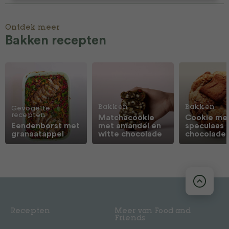
Ontdek meer
Bakken recepten
Bakken
Bakken
Gevogelte
recepten
Matchacookie
Cookie me
Eendenborst met
met amandel en
speculaas 
granaatappel
witte chocolade
chocolade
Recepten
Meer van Food and
Friends