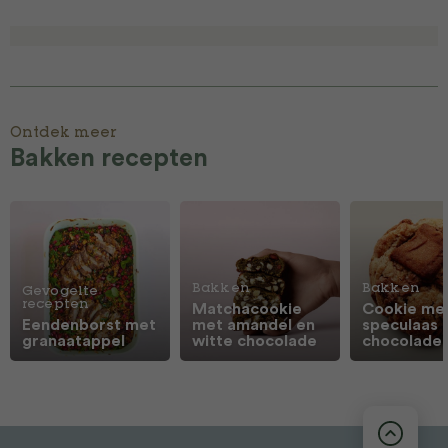
Ontdek meer
Bakken recepten
Bakken
Bakken
Gevogelte
recepten
Matchacookie
Cookie me
Eendenborst met
met amandel en
speculaas 
granaatappel
witte chocolade
chocolade