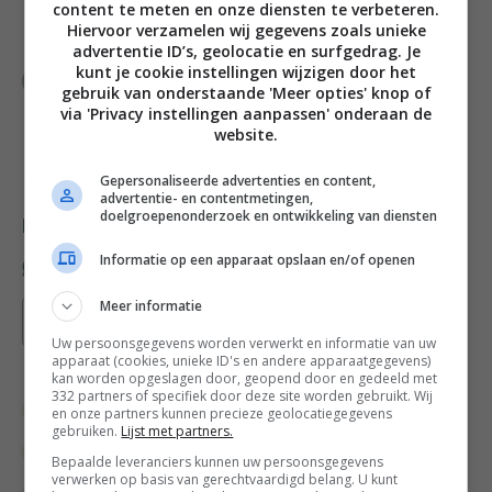
Verdeel daarna de ui, olijven en tonijn over de
content te meten en onze diensten te verbeteren.
Hiervoor verzamelen wij gegevens zoals unieke
pizza’s.
advertentie ID’s, geolocatie en surfgedrag. Je
kunt je cookie instellingen wijzigen door het
Bak de pizza’s 10 minuten in de oven. Garneer
gebruik van onderstaande 'Meer opties' knop of
met de rucola en besprenkel met de extra
via 'Privacy instellingen aanpassen' onderaan de
vierge olijfolie.
website.
Credits fotografie: Saskia Lelieveld
Gepersonaliseerde advertenties en content,
advertentie- en contentmetingen,
doelgroepenonderzoek en ontwikkeling van diensten
Deel dit recept
Informatie op een apparaat opslaan en/of openen
Meer informatie
Bewaar recept
Uw persoonsgegevens worden verwerkt en informatie van uw
apparaat (cookies, unieke ID's en andere apparaatgegevens)
kan worden opgeslagen door, geopend door en gedeeld met
332 partners of specifiek door deze site worden gebruikt. Wij
Borrel recepten
Borrelhapjes recepten
en onze partners kunnen precieze geolocatiegegevens
gebruiken.
Lijst met partners.
Kerst borrelen
Kerstrecepten
Bepaalde leveranciers kunnen uw persoonsgegevens
verwerken op basis van gerechtvaardigd belang. U kunt