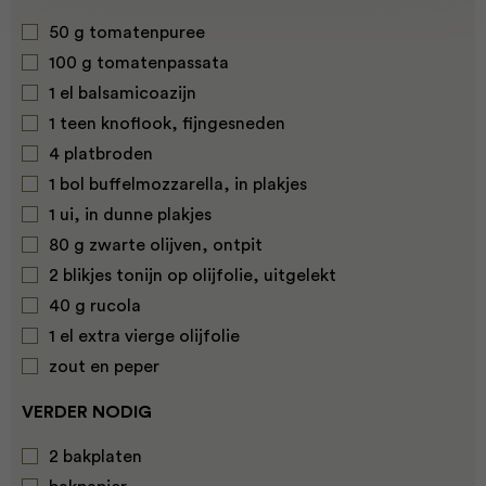
50 g tomatenpuree
100 g tomatenpassata
1 el balsamicoazijn
1 teen knoflook, fijngesneden
4 platbroden
1 bol buffelmozzarella, in plakjes
1 ui, in dunne plakjes
80 g zwarte olijven, ontpit
2 blikjes tonijn op olijfolie, uitgelekt
40 g rucola
1 el extra vierge olijfolie
zout en peper
VERDER NODIG
2 bakplaten