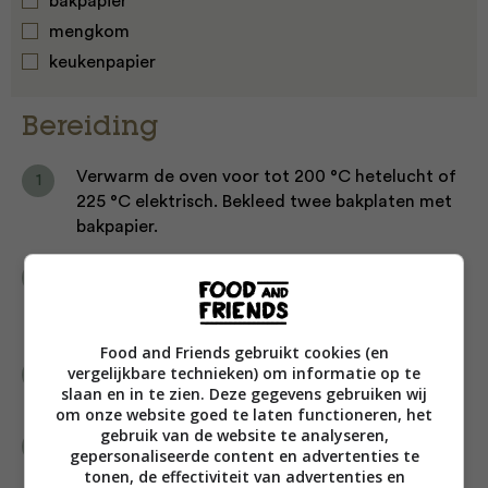
bakpapier
mengkom
keukenpapier
Bereiding
Verwarm de oven voor tot 200 °C hetelucht of
225 °C elektrisch. Bekleed twee bakplaten met
bakpapier.
Meng de tomatenpuree in een kommetje met
de tomatenpassata, balsamicoazijn en
knoflook. Breng op smaak met zout en peper.
Food and Friends gebruikt cookies (en
Leg de platbroden op de bakplaten en verdeel
vergelijkbare technieken) om informatie op te
slaan en in te zien. Deze gegevens gebruiken wij
de tomatensaus erover.
om onze website goed te laten functioneren, het
gebruik van de website te analyseren,
Dep de plakjes buffelmozzarella goed droog
gepersonaliseerde content en advertenties te
met keukenpapier en verdeel over de pizza’s.
tonen, de effectiviteit van advertenties en