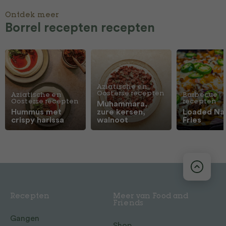
Ontdek meer
Borrel recepten recepten
Aziatische en
Oosterse recepten
Aziatische en
Barbecue
Oosterse recepten
recepten
Muhammara,
Hummus met
zure kersen,
Loaded Na
crispy harissa
walnoot
Fries
Recepten
Meer van Food and
Friends
Gangen
Shop