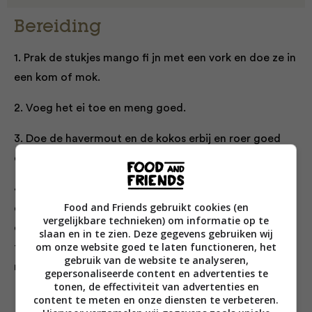
Bereiding
1. Prak de stukjes mango fi jn met een vork en doe ze in
een kom of mok.
2. Voeg het ei toe en meng goed.
3. Doe de havermout en de kokos erbij en roer goed
door.
4. Zet de mok of kom 1½ minuut in de magnetron op
Food and Friends gebruikt cookies (en
de hoogste stand. En tadá. Je ontbijt is klaar. Je kunt
vergelijkbare technieken) om informatie op te
de mugcake direct uit de mok eten. Of maak het extra
slaan en in te zien. Deze gegevens gebruiken wij
om onze website goed te laten functioneren, het
feestelijk: serveer op een bord met wat extra plakjes
gebruik van de website te analyseren,
mango, kokos en een schep kokosyoghurt ernaast.
gepersonaliseerde content en advertenties te
tonen, de effectiviteit van advertenties en
Tip
: vervang de mango en kokos door peer en kaneel.
content te meten en onze diensten te verbeteren.