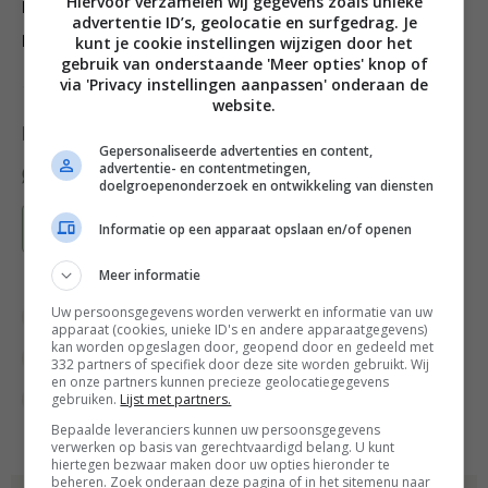
Hiervoor verzamelen wij gegevens zoals unieke
Nog feestelijker maak je het met een handje
advertentie ID’s, geolocatie en surfgedrag. Je
pomopenpitten.
kunt je cookie instellingen wijzigen door het
gebruik van onderstaande 'Meer opties' knop of
via 'Privacy instellingen aanpassen' onderaan de
Credits fotografie: Simone’s Kitchen
website.
Deel dit recept
Gepersonaliseerde advertenties en content,
advertentie- en contentmetingen,
doelgroepenonderzoek en ontwikkeling van diensten
Bewaar recept
Informatie op een apparaat opslaan en/of openen
Meer informatie
Uw persoonsgegevens worden verwerkt en informatie van uw
Bakken
Bakrecepten
Brunch recepten
apparaat (cookies, unieke ID's en andere apparaatgegevens)
kan worden opgeslagen door, geopend door en gedeeld met
Fruit recepten
Mango recepten
Ontbijt
332 partners of specifiek door deze site worden gebruikt. Wij
en onze partners kunnen precieze geolocatiegegevens
gebruiken.
Lijst met partners.
Ontbijt recepten
Overdag
Recepten
Bepaalde leveranciers kunnen uw persoonsgegevens
verwerken op basis van gerechtvaardigd belang. U kunt
hiertegen bezwaar maken door uw opties hieronder te
beheren. Zoek onderaan deze pagina of in het sitemenu naar