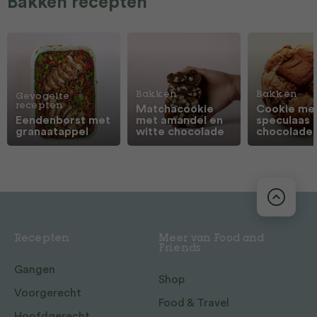
Bakken recepten
Bakken
Bakken
Gevogelte
recepten
Matchacookie
Cookie me
Eendenborst met
met amandel en
speculaas 
granaatappel
witte chocolade
chocolade
Recepten
Meer van Food and
Friends
Gangen
Shop
Voorgerecht
Food & Travel
Hoofdgerecht