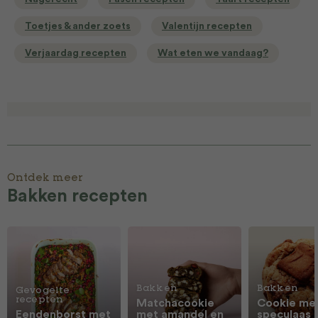
Toetjes & ander zoets
Valentijn recepten
Verjaardag recepten
Wat eten we vandaag?
Ontdek meer
Bakken recepten
Bakken
Bakken
Gevogelte
recepten
Matchacookie
Cookie me
Eendenborst met
met amandel en
speculaas 