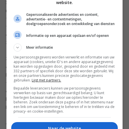
website.
2. Rol het deeg uit tot een dunne lap van circa 3
millimeter dik die iets groter is dan de bodem plus
Gepersonaliseerde advertenties en content,
twee keer de hoogte van de taartvorm en bekleed de
advertentie- en contentmetingen,
doelgroepenonderzoek en ontwikkeling van diensten
taartvorm met het deeg. Snijd de randen bij. Prik met
een vork gaatjes in het deeg. Laat het deeg nogmaals
Informatie op een apparaat opslaan en/of openen
30 minuten in de koelkast rusten.
Meer informatie
Uw persoonsgegevens worden verwerkt en informatie van uw
3. Verwarm tijdig de oven voor op 180 °C. Bedek het
apparaat (cookies, unieke ID's en andere apparaatgegevens)
kan worden opgeslagen door, geopend door en gedeeld met
deeg met vochtig bakpapier of aluminiumfolie en
332 partners of specifiek door deze site worden gebruikt. Wij
bedek de taartbodem met de blindbakvulling. Bak de
en onze partners kunnen precieze geolocatiegegevens
gebruiken.
Lijst met partners.
taartbodem 15 minuten in het midden van de
Bepaalde leveranciers kunnen uw persoonsgegevens
oven, neem hem er dan uit en verwijder de
verwerken op basis van gerechtvaardigd belang. U kunt
hiertegen bezwaar maken door uw opties hieronder te
blindbakvulling met het bakpapier of aluminiumfolie.
beheren. Zoek onderaan deze pagina of in het sitemenu naar
een link om uw toestemming te beheren of in te trekken via de
Bak de taartbodem zonder de vulling nog 5 minuten.
privacy- en cookie-instellingen.
4. Maak ondertussen de vulling. Smelt de boter en de
Naar de website