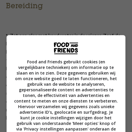
Bereiding
1. Zet een glas met koud water in de vriezer. Zeef de
bloem boven een mengkom. Voeg de boter toe en
kneed het met koele vingertoppen kort door de bloem
tot een kruimelig deeg dat lijkt op zandkorrels.
Food and Friends gebruikt cookies (en
vergelijkbare technieken) om informatie op te
Meng de poedersuiker, het zout en het cacaopoeder
slaan en in te zien. Deze gegevens gebruiken wij
er losjes door. Voeg de eidooiers toe en kneed snel tot
om onze website goed te laten functioneren, het
gebruik van de website te analyseren,
een egaal deeg. Voeg als het deeg te droog is en snel
gepersonaliseerde content en advertenties te
scheurt 1 of 2 theelepels ijskoud water toe. Je kunt het
tonen, de effectiviteit van advertenties en
content te meten en onze diensten te verbeteren.
deeg ook in de keukenmachine maken, maar laat het
Hiervoor verzamelen wij gegevens zoals unieke
niet te lang draaien. Verpak het deeg in plasticfolie en
advertentie ID’s, geolocatie en surfgedrag. Je
kunt je cookie instellingen wijzigen door het
laat het 1 uur in de koelkast rusten.
gebruik van onderstaande 'Meer opties' knop of
via 'Privacy instellingen aanpassen' onderaan de