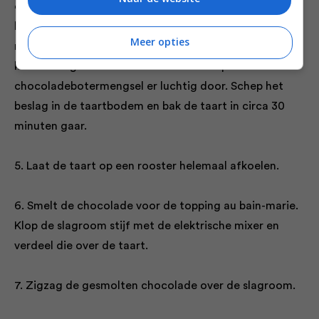
chocolade au bainmarie. Neem van het vuur en laat
het chocolademengsel iets afkoelen. Klop de eieren
Meer opties
met de suiker en eventueel de bourbon in een grote
kom luchtig met de elektrische mixer. Spatel het
chocoladebotermengsel er luchtig door. Schep het
beslag in de taartbodem en bak de taart in circa 30
minuten gaar.
5. Laat de taart op een rooster helemaal afkoelen.
6. Smelt de chocolade voor de topping au bain-marie.
Klop de slagroom stijf met de elektrische mixer en
verdeel die over de taart.
7. Zigzag de gesmolten chocolade over de slagroom.