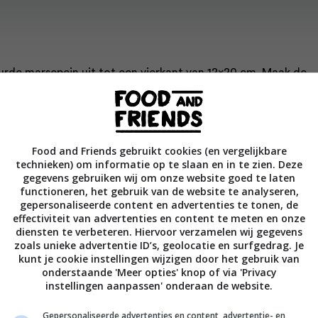
eurde marsepein uit tot een vierkant van 12×20 cm. Maak de
n kwastje licht vochtig met water. Rol 100 g witte marsepei
van 7 dikke stroken van 12 cm lang. Rol de overige 80 g gekleu
snijd hiervan 6 stroken van 12 cm lang.
Food and Friends gebruikt cookies (en vergelijkbare
technieken) om informatie op te slaan en in te zien. Deze
n om en om op de plak gekleurde marsepein van 12×20 cm en 
gegevens gebruiken wij om onze website goed te laten
 op. Rol de rest van de witte marsepein uit en maak de
functioneren, het gebruik van de website te analyseren,
gepersonaliseerde content en advertenties te tonen, de
effectiviteit van advertenties en content te meten en onze
diensten te verbeteren. Hiervoor verzamelen wij gegevens
 Cees Holtkamp – Fotografie Ernie Enkelaar – Productie Maria
zoals unieke advertentie ID’s, geolocatie en surfgedrag. Je
kunt je cookie instellingen wijzigen door het gebruik van
onderstaande 'Meer opties' knop of via 'Privacy
instellingen aanpassen' onderaan de website.
Bewaar rece
Gepersonaliseerde advertenties en content, advertentie- en