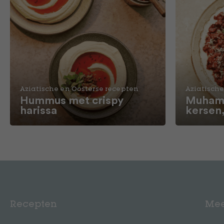
Aziatische en Oosterse recepten
Aziatische
Hummus met crispy
Muhamm
harissa
kersen
Recepten
Mee