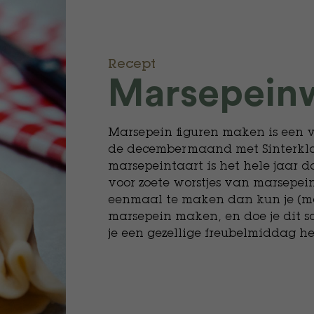
Recept
Marsepein
Marsepein figuren maken is een va
de decembermaand met Sinterklaa
marsepeintaart is het hele jaar d
voor zoete worstjes van marsepein
eenmaal te maken dan kun je (met
marsepein maken, en doe je dit s
je een gezellige freubelmiddag he