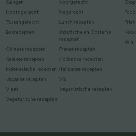
Gangen
Voorgerecht
Shop
Hoofdgerecht
Nagerecht
Food
Tussengerecht
Lunch recepten
Frien
Bakrecepten
Aziatische en Oosterse
Kook
recepten
Win
Chinese recepten
Franse recepten
Griekse recepten
Hollandse recepten
Indonesische recepten
Italiaanse recepten
Japanse recepten
Vis
Vlees
Veganistische recepten
Vegetarische recepten