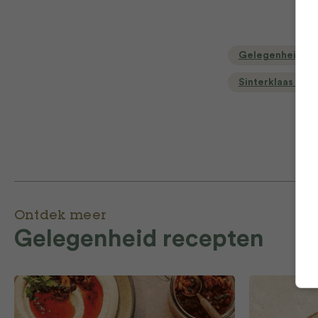
Gelegenheid
Sinterklaas rec
Ontdek meer
Gelegenheid recepten