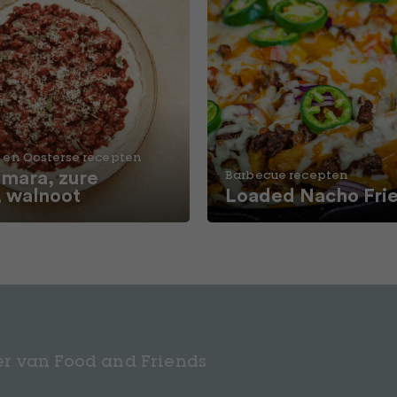
 en Oosterse recepten
ara, zure
Barbecue recepten
, walnoot
Loaded Nacho Fri
r van Food and Friends