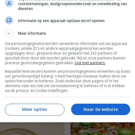
contentmetingen, doelgroepenonderzoek en ontwikkeling van
diensten
Informatie op een apparaat opslaan en/of openen
Kinderrecepten
Leuke recepten voor kinderen
Meer informatie
epten
Uw persoonsgegevens worden verwerkt en informatie van uw apparaat
(cookies, unieke ID's en andere apparaatgegevens) kan worden
opgeslagen door, geopend door en gedeeld met 332 partners of
specifiek door deze site worden gebruikt. Wij en onze partners kunnen
precieze geolocatiegegevens gebruiken.
Lijst met partners.
Bepaalde leveranciers kunnen uw persoonsgegevens verwerken op basis
van gerechtvaardigd belang. U kunt hiertegen bezwaar maken door uw
opties hieronder te beheren. Zoek onderaan deze pagina of in het
sitemenu naar een link om uw toestemming te beheren of in te trekken
via de privacy- en cookie-instellingen.
Meer opties
Naar de website