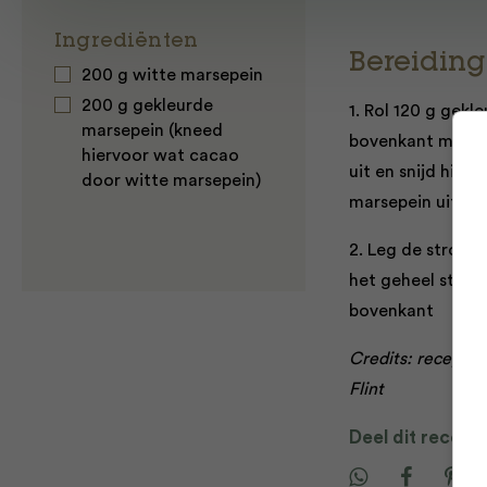
Ingrediënten
Bereiding
200 g witte marsepein
200 g gekleurde
1. Rol 120 g gekl
marsepein (kneed
bovenkant met ee
hiervoor wat cacao
uit en snijd hier
door witte marsepein)
marsepein uit en 
2. Leg de stroke
het geheel stevig
bovenkant
Credits: recepten
Flint
Deel dit recept