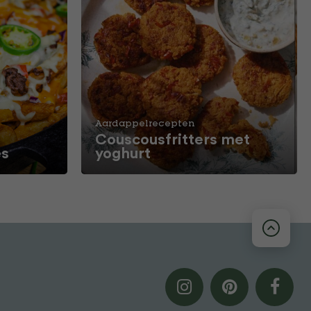
Aardappelrecepten
Couscousfritters met
es
yoghurt