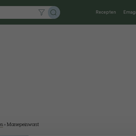
Recepten
Emaga
en
»
Marsepeinworst