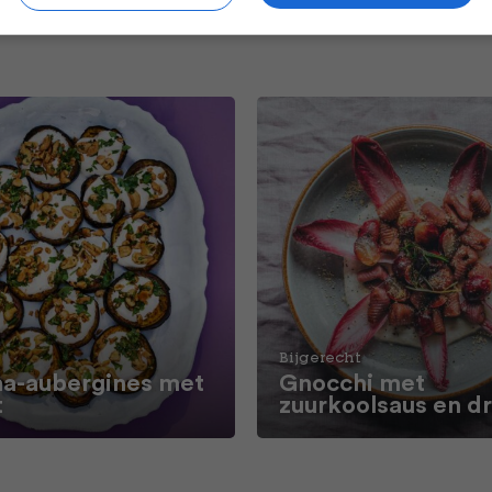
Bijgerecht
a-aubergines met
Gnocchi met
t
zuurkoolsaus en d