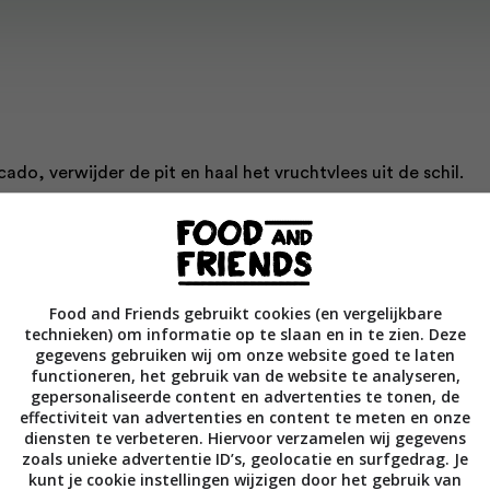
cado, verwijder de pit en haal het vruchtvlees uit de schil.
kommer met de avocado,de sojayoghurt, het citroensorbeti
ensap in de blender.
Food and Friends gebruikt cookies (en vergelijkbare
oothie over 4 glazen en garneer met limoenrasp.
technieken) om informatie op te slaan en in te zien. Deze
gegevens gebruiken wij om onze website goed te laten
functioneren, het gebruik van de website te analyseren,
gepersonaliseerde content en advertenties te tonen, de
effectiviteit van advertenties en content te meten en onze
diensten te verbeteren. Hiervoor verzamelen wij gegevens
zoals unieke advertentie ID’s, geolocatie en surfgedrag. Je
Bewaar rece
kunt je cookie instellingen wijzigen door het gebruik van