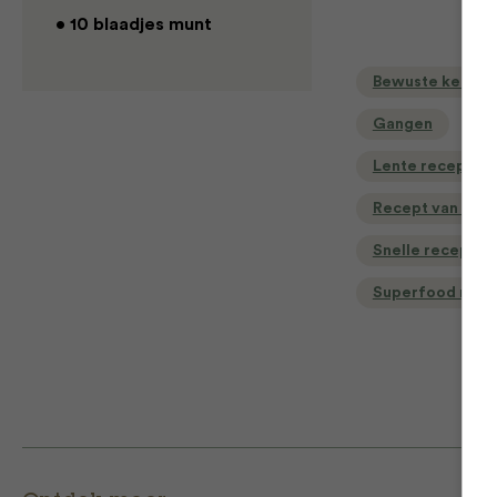
• 10 blaadjes munt
Bewuste keuzes
Gangen
G
Lente recepten
Recept van de d
Snelle recepten
Superfood rece