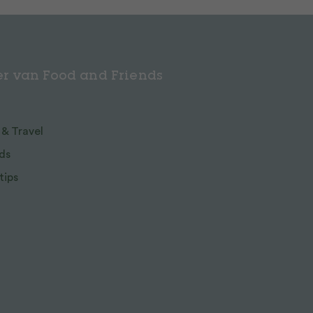
r van Food and Friends
 & Travel
ds
tips