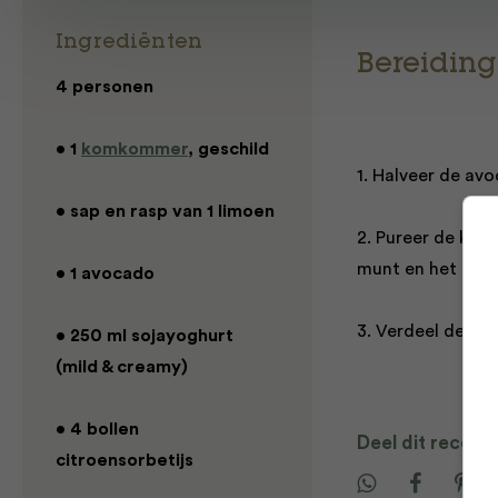
Ingrediënten
Bereiding
4 personen
• 1
komkommer
, geschild
1. Halveer de avo
• sap en rasp van 1 limoen
2. Pureer de kom
munt en het limo
• 1 avocado
3. Verdeel de sm
• 250 ml sojayoghurt
(mild & creamy)
• 4 bollen
Deel dit recept
citroensorbetijs