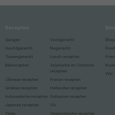
Recepten
Mee
Gangen
Voorgerecht
Shop
Hoofdgerecht
Nagerecht
Food
Tussengerecht
Lunch recepten
Frien
Bakrecepten
Aziatische en Oosterse
Kook
recepten
Win
Chinese recepten
Franse recepten
Griekse recepten
Hollandse recepten
Indonesische recepten
Italiaanse recepten
Japanse recepten
Vis
Vlees
Veganistische recepten