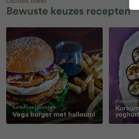
Ontdek meer
Bewuste keuzes recepten
Bijgerecht
Kurkum
Barbecue recepten
Vega burger met halloumi
yoghur