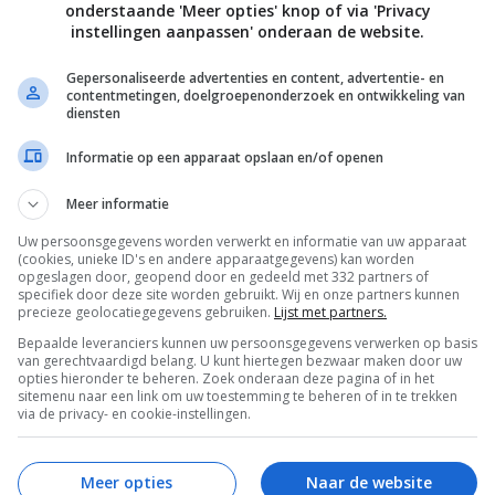
onderstaande 'Meer opties' knop of via 'Privacy
instellingen aanpassen' onderaan de website.
Gepersonaliseerde advertenties en content, advertentie- en
Brunch recepten
Drankjes
Fruit recepten
contentmetingen, doelgroepenonderzoek en ontwikkeling van
diensten
elegenheid
Glutenvrije recepten
Groente recepten
Informatie op een apparaat opslaan en/of openen
Makkelijke recepten
Overdag
Picknick recepte
Meer informatie
ag
Recepten
Smoothie recepten
Smoothies
Uw persoonsgegevens worden verwerkt en informatie van uw apparaat
Suikervrije recepten
Superfood
(cookies, unieke ID's en andere apparaatgegevens) kan worden
opgeslagen door, geopend door en gedeeld met 332 partners of
pten
Wat eten we vandaag?
Zomerrecepten
specifiek door deze site worden gebruikt. Wij en onze partners kunnen
precieze geolocatiegegevens gebruiken.
Lijst met partners.
Bepaalde leveranciers kunnen uw persoonsgegevens verwerken op basis
van gerechtvaardigd belang. U kunt hiertegen bezwaar maken door uw
opties hieronder te beheren. Zoek onderaan deze pagina of in het
sitemenu naar een link om uw toestemming te beheren of in te trekken
via de privacy- en cookie-instellingen.
Meer opties
Naar de website