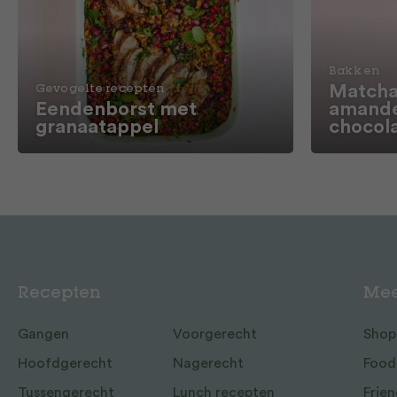
Bakken
Matcha
Gevogelte recepten
Eendenborst met
amande
granaatappel
chocol
Recepten
Mee
Gangen
Voorgerecht
Shop
Hoofdgerecht
Nagerecht
Food
Tussengerecht
Lunch recepten
Frien