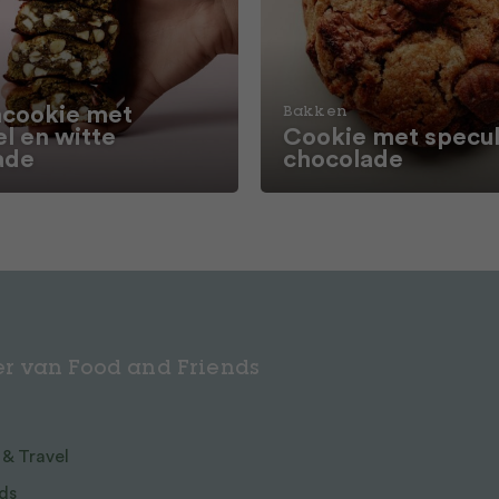
cookie met
Bakken
l en witte
Cookie met specul
ade
chocolade
r van Food and Friends
 & Travel
ds