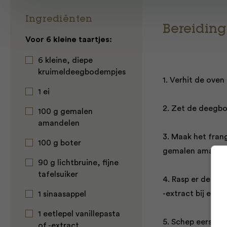
Ingrediënten
Bereiding
Voor 6 kleine taartjes:
6 kleine, diepe
kruimeldeegbodempjes
1. Verhit de oven
1 ei
2. Zet de deegbo
100 g gemalen
amandelen
3. Maak het fran
100 g boter
gemalen amandele
90 g lichtbruine, fijne
tafelsuiker
4. Rasp er de sch
-extract bij en r
1 sinaasappel
1 eetlepel vanillepasta
5. Schep eerst ee
of -extract