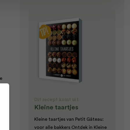
de
Dit recept komt uit:
 het
Kleine taartjes
Kleine taartjes van Petit Gâteau:
r
voor alle bakkers Ontdek in Kleine