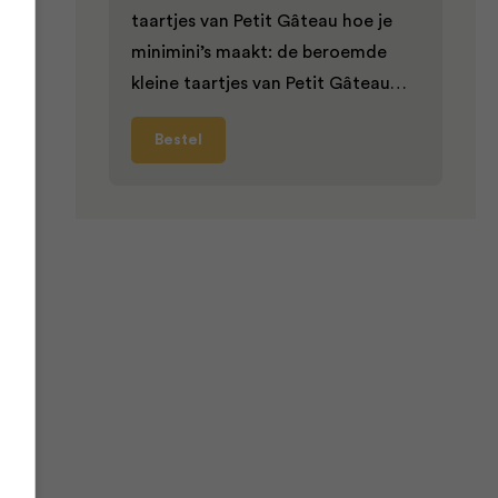
jam
taartjes van Petit Gâteau hoe je
minimini’s maakt: de beroemde
kleine taartjes van Petit Gâteau…
Bestel
pt