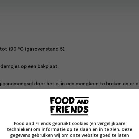
 tot 190 ºC (gasovenstand 5).
dempjes op een bakplaat.
gipanemengsel door het ei in een mengkom te breken en er 
n, de boter en de tafelsuiker bij te doen.
il van een halve sinaasappel over, schep er de vanillepasta of
oer alles goed door elkaar.
Food and Friends gebruikt cookies (en vergelijkbare
technieken) om informatie op te slaan en in te zien. Deze
gegevens gebruiken wij om onze website goed te laten
n kleine theelepel jam in elk van de deeg­bodempjes, schep e