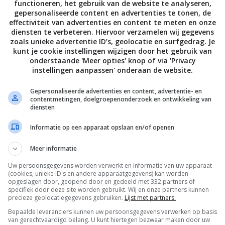
functioneren, het gebruik van de website te analyseren,
olle theelepel frangipane op, dan weer een kleine theelepel 
gepersonaliseerde content en advertenties te tonen, de
effectiviteit van advertenties en content te meten en onze
 tweede volle theelepel frangipane.
diensten te verbeteren. Hiervoor verzamelen wij gegevens
zoals unieke advertentie ID’s, geolocatie en surfgedrag. Je
kunt je cookie instellingen wijzigen door het gebruik van
at in het midden van de hete oven en zet de kookwekker op
onderstaande 'Meer opties' knop of via 'Privacy
.
instellingen aanpassen' onderaan de website.
Gepersonaliseerde advertenties en content, advertentie- en
it het boek ‘Jamie in 30 minuten’ van Jamie Oliver (€29,99,
contentmetingen, doelgroepenonderzoek en ontwikkeling van
diensten
).
Informatie op een apparaat opslaan en/of openen
Meer informatie
Bewaar rece
Uw persoonsgegevens worden verwerkt en informatie van uw apparaat
(cookies, unieke ID's en andere apparaatgegevens) kan worden
opgeslagen door, geopend door en gedeeld met 332 partners of
specifiek door deze site worden gebruikt. Wij en onze partners kunnen
precieze geolocatiegegevens gebruiken.
Lijst met partners.
uit recepten
Gangen
Gelegenheid
Bepaalde leveranciers kunnen uw persoonsgegevens verwerken op basis
van gerechtvaardigd belang. U kunt hiertegen bezwaar maken door uw