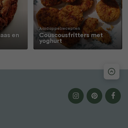
Aardappelrecepten
aas en
Couscousfritters met
yoghurt