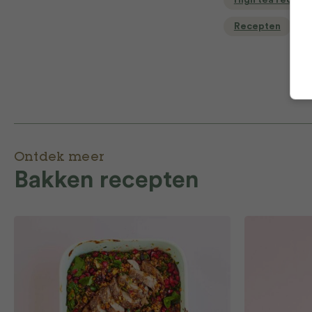
High tea recept
Recepten
Ontdek meer
Bakken recepten