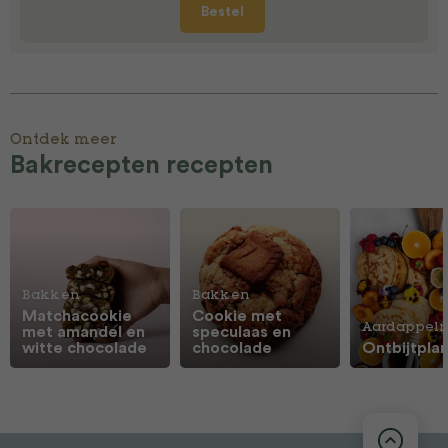
Bestel
Ontdek meer
Bakrecepten recepten
Bakken
Bakken
Matchacookie
Cookie met
Aardappelr
met amandel en
speculaas en
witte chocolade
chocolade
Ontbijtpla