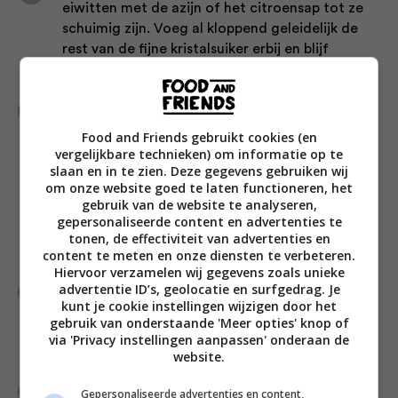
eiwitten met de azijn of het citroensap tot ze
schuimig zijn. Voeg al kloppend geleidelijk de
rest van de fijne kristalsuiker erbij en blijf
kloppen tot de eiwitten zachte pieken vormen.
Meng het maanzaad en de bloem. Voeg de
eiwitten nu aan het eidooiermengsel toe: voeg
Food and Friends gebruikt cookies (en
eerst een flinke lepel toe om de dooier iets
vergelijkbare technieken) om informatie op te
luchtiger te krijgen. Spatel nu alle eiwitten vlot
slaan en in te zien. Deze gegevens gebruiken wij
om onze website goed te laten functioneren, het
door de dooiers, maar houd 2 grote lepels eiwit
gebruik van de website te analyseren,
achter. Spatel dan de bloem en het maanzaad
gepersonaliseerde content en advertenties te
door het beslag en tot slot de laatste 2 lepels
tonen, de effectiviteit van advertenties en
eiwit.
content te meten en onze diensten te verbeteren.
Hiervoor verzamelen wij gegevens zoals unieke
advertentie ID’s, geolocatie en surfgedrag. Je
Schenk het beslag in de vorm en bak de cake 40
kunt je cookie instellingen wijzigen door het
minuten of tot een prikker die je in het midden
gebruik van onderstaande 'Meer opties' knop of
steekt er schoon uit komt. Laat de cake
via 'Privacy instellingen aanpassen' onderaan de
afkoelen op een rooster.
website.
Klop intussen voor de vulling de room en de
Gepersonaliseerde advertenties en content,