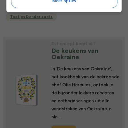
Meer opties
Bakrecepten
Cake recepten
Nagerecht
Toetjes & ander zoets
Dit recept komt uit:
De keukens van
Oekraine
In ‘De keukens van Oekraïne’,
het kookboek van de bekroonde
chef Olia Hercules, ontdek je
de bijzonder lekkere recepten
en eetherinneringen uit alle
windstreken van Oekraïne. n
nIn…