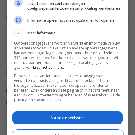
advertentie- en contentmetingen,
fijne kristalsuiker lobbig, maar klop niet te lang.
doelgroepenonderzoek en ontwikkeling van diensten
Snijd de afgekoelde cake horizontaal
Informatie op een apparaat opslaan en/of openen
doormidden en besprenkel beide helften met de
vlierbloesemsiroop. Bestrijk de onderste helft
Meer informatie
met de helft van de room en leg de helft van de
Uw persoonsgegevens worden verwerkt en informatie van uw
aardbeien erop. Leg de bovenste helft van
apparaat (cookies, unieke ID's en andere apparaatgegevens)
de cake erop en bedek die met de rest van de
kan worden opgeslagen door, geopend door en gedeeld met
332 partners of specifiek door deze site worden gebruikt. Wij
room.
en onze partners kunnen precieze geolocatiegegevens
gebruiken.
Lijst met partners.
Garneer met de rest van de aardbeien en
Bepaalde leveranciers kunnen uw persoonsgegevens
eventueel met de vlierbloesem.
verwerken op basis van gerechtvaardigd belang. U kunt
hiertegen bezwaar maken door uw opties hieronder te
beheren. Zoek onderaan deze pagina of in het sitemenu naar
Deel dit recept
een link om uw toestemming te beheren of in te trekken via de
privacy- en cookie-instellingen.
Bewaar recept
Naar de website