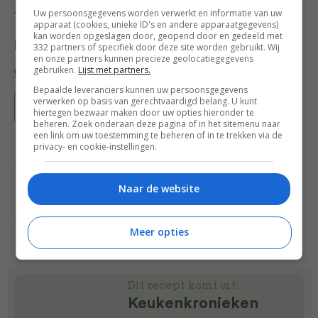
Uw persoonsgegevens worden verwerkt en informatie van uw
togarashi.
apparaat (cookies, unieke ID's en andere apparaatgegevens)
kan worden opgeslagen door, geopend door en gedeeld met
Deel dit recept
332 partners of specifiek door deze site worden gebruikt. Wij
en onze partners kunnen precieze geolocatiegegevens
gebruiken.
Lijst met partners.
Bepaalde leveranciers kunnen uw persoonsgegevens
verwerken op basis van gerechtvaardigd belang. U kunt
Bewaar recept
hiertegen bezwaar maken door uw opties hieronder te
beheren. Zoek onderaan deze pagina of in het sitemenu naar
een link om uw toestemming te beheren of in te trekken via de
privacy- en cookie-instellingen.
Broccoli
Diner voor twee recepten
Naar de website
Gevogelte recepten
Hoofdgerecht
Kip
Makkelijke recepten
Snel & gezond
Vlees
Meer opties
Dit recept komt uit:
Keukenkronieken