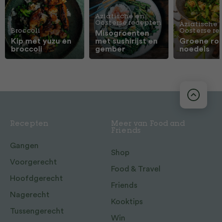
Aziatische en
Oosterse recepten
Aziatische 
Broccoli
Oosterse r
Misogroenten
Kip met yuzu en
met sushirijst en
Groene ro
broccoli
gember
noedels
Recepten
Meer van Food and
Friends
Gangen
Shop
Voorgerecht
Food & Travel
Hoofdgerecht
Friends
Nagerecht
Kooktips
Tussengerecht
Win