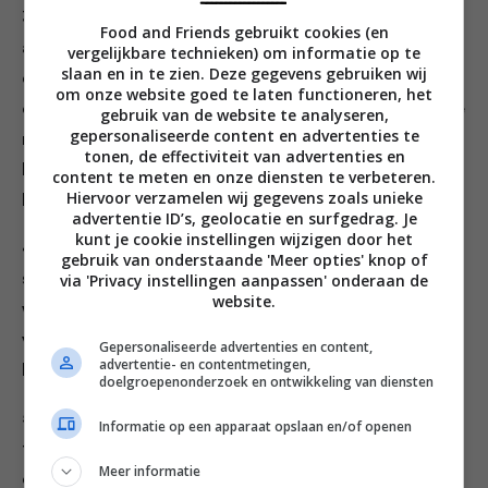
3. Verhit een ovengrill en bekleed een grillpan met
Food and Friends gebruikt cookies (en
aluminiumfolie. Leg de gemarineerde kipreepjes in een
vergelijkbare technieken) om informatie op te
slaan en in te zien. Deze gegevens gebruiken wij
enkele laag op de folie en zorg dat ze niet te dicht op
om onze website goed te laten functioneren, het
elkaar liggen. Gril ze 8-10 minuten. Bedruip ze af en toe
gebruik van de website te analyseren,
gepersonaliseerde content en advertenties te
met de marinade en keer ze een of twee keer. De
tonen, de effectiviteit van advertenties en
laatste paar minuten mogen ze iets dichter bij de
content te meten en onze diensten te verbeteren.
Hiervoor verzamelen wij gegevens zoals unieke
hittebron liggen.
advertentie ID’s, geolocatie en surfgedrag. Je
kunt je cookie instellingen wijzigen door het
4. Was terwijl je de kip grilt en de rijst rust de broccoli,
gebruik van onderstaande 'Meer opties' knop of
snijd hem bij en kook hem 3-4 minuten in het kokende
via 'Privacy instellingen aanpassen' onderaan de
website.
water tot de stelen net zacht zijn als je er met de punt
van een mes in steekt. Laat de broccoli uitlekken en
Gepersonaliseerde advertenties en content,
advertentie- en contentmetingen,
hak hem in stukjes.
doelgroepenonderzoek en ontwikkeling van diensten
5. Roer de broccoli door de rijst en verdeel dit over
Informatie op een apparaat opslaan en/of openen
twee kommen. Leg de kip als hij donkerbruin is en sist
Meer informatie
op de rijst en bestrooi alles met nog wat shichimi