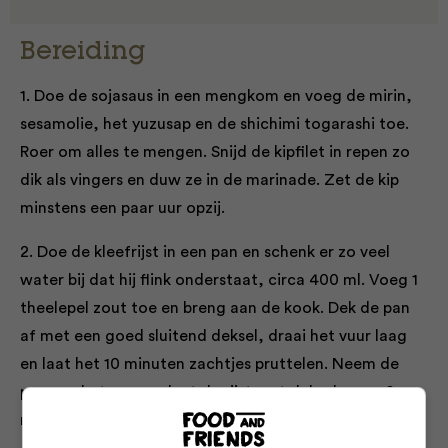
Bereiding
1. Doe de sojasaus in een mengkom en voeg de mirin,
sesamolie, het yuzusap en de shichimi togarashi toe.
Roer om alles te mengen. Snijd de kipfilet in repen zo
dik als vingers en duw ze in de marinade. Zet de kip
minstens een paar uur opzij.
2. Doe de kleefrijst in een pan en schenk er zo veel
water bij dat hij flink onderstaat, circa 400 ml. Voeg 1
theelepel zout toe en breng aan de kook. Dek de pan
af met een goed sluitend deksel, draai het vuur laag
en laat het 10 minuten zachtjes pruttelen. Neem de
pan van het vuur en laat de rijst met deksel erop 10
minuten rusten. Zet een pan water op.