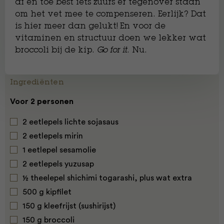
af en toe best iets zuurs er tegenover staan
om het vet mee te compenseren. Eerlijk? Dat
is hier meer dan gelukt! En voor de
vitaminen en structuur doen we lekker wat
broccoli bij de kip.
Go for it
. Nu.
Ingrediënten
Voor 2 personen
2 eetlepels lichte sojasaus
2 eetlepels mirin
1 eetlepel sesamolie
2 eetlepels yuzusap
½ theelepel shichimi togarashi, plus wat extra
500 g kipfilet
150 g kleefrijst (sushirijst)
150 g broccoli