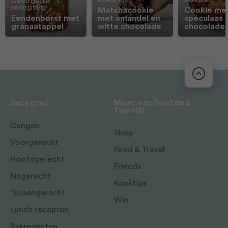
Bakken
Bakken
Gevogelte
recepten
Matchacookie
Cookie me
Eendenborst met
met amandel en
speculaas 
granaatappel
witte chocolade
chocolade
Recepten
Meer van Food and
Friends
Gangen
Shop
Voorgerecht
Food & Travel
Hoofdgerecht
Friends
Nagerecht
Kooktips
Tussengerecht
Win
Lunch recepten
Bakrecepten