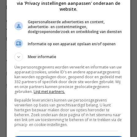
via 'Privacy instellingen aanpassen' onderaan de
komt, is hij gaar.
website.
6. Haal uit de oven, laat afkoelen en haal de stol uit de
Gepersonaliseerde advertenties en content,
advertentie- en contentmetingen,
vorm . Bestrijk met gesmolten boter en bestrooi met
doelgroepenonderzoek en ontwikkeling van diensten
poedersuiker.
Informatie op een apparaat opslaan en/of openen
TIP
Als je de stol en dag of twee voor gebruik maakt
Meer informatie
dan smaakt hij nóg lekkerder.
Uw persoonsgegevens worden verwerkt en informatie van uw
apparaat (cookies, unieke ID's en andere apparaatgegevens)
Deel dit recept
kan worden opgeslagen door, geopend door en gedeeld met
332 partners of specifiek door deze site worden gebruikt. Wij
en onze partners kunnen precieze geolocatiegegevens
gebruiken.
Lijst met partners.
Bepaalde leveranciers kunnen uw persoonsgegevens
Bewaar recept
verwerken op basis van gerechtvaardigd belang. U kunt
hiertegen bezwaar maken door uw opties hieronder te
beheren. Zoek onderaan deze pagina of in het sitemenu naar
een link om uw toestemming te beheren of in te trekken via de
privacy- en cookie-instellingen.
Bakken
Bakrecepten
Brood
Broodrecepten
Brunch recepten