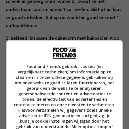
schenk er genoeg warm water bij zodat ze net
onderstaan. Laat minstens 1 uur wellen. Giet af en laat
ze goed uitlekken. Schep de vruchten goed om met 1
eetlepel bloem.
3. Bekleed intussen de cakevorm met bakpapier. Klop
de eieren en boter met de handmixer in 5 minuten tot
een romig mengsel. Prak de bananen en roer 100 ml
warm water en de baksoda door de bananen. Schep
Food and Friends gebruikt cookies (en
door de eimengsel.
vergelijkbare technieken) om informatie op te
slaan en in te zien. Deze gegevens gebruiken wij
om onze website goed te laten functioneren, het
4. Meng bloem, bakpoeder en kardemom goed door
gebruik van de website te analyseren,
elkaar in een grote kom en schep het eimengsel, het
gepersonaliseerde content en advertenties te
tonen, de effectiviteit van advertenties en
banaanmengsel en de vruchten erdoor.
content te meten en onze diensten te verbeteren.
Hiervoor verzamelen wij gegevens zoals unieke
5. Schep in de cakevorm. Bak de stol in ca. 60 minuten
advertentie ID’s, geolocatie en surfgedrag. Je
bruin en gaar. Steek er een satéprikker in om te
kunt je cookie instellingen wijzigen door het
gebruik van onderstaande 'Meer opties' knop of
controleren op gaarheid: als deze schoon uit de stol