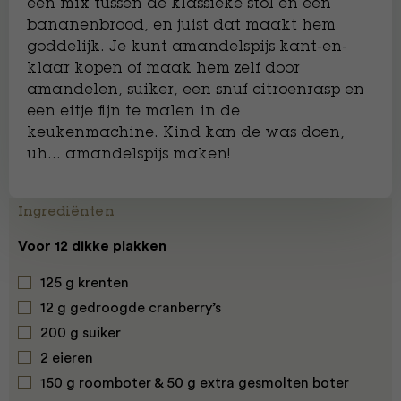
een mix tussen de klassieke stol en een
bananenbrood, en juist dat maakt hem
goddelijk. Je kunt amandelspijs kant-en-
klaar kopen of maak hem zelf door
amandelen, suiker, een snuf citroenrasp en
een eitje fijn te malen in de
keukenmachine. Kind kan de was doen,
uh… amandelspijs maken!
Ingrediënten
Voor 12 dikke plakken
125 g krenten
12 g gedroogde cranberry’s
200 g suiker
2 eieren
150 g roomboter & 50 g extra gesmolten boter