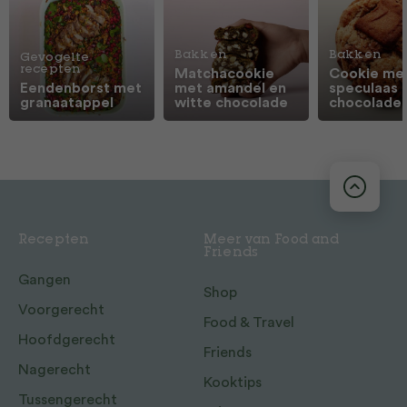
Bakken
Bakken
Gevogelte
recepten
Matchacookie
Cookie me
Eendenborst met
met amandel en
speculaas 
granaatappel
witte chocolade
chocolade
Recepten
Meer van Food and
Friends
Gangen
Shop
Voorgerecht
Food & Travel
Hoofdgerecht
Friends
Nagerecht
Kooktips
Tussengerecht