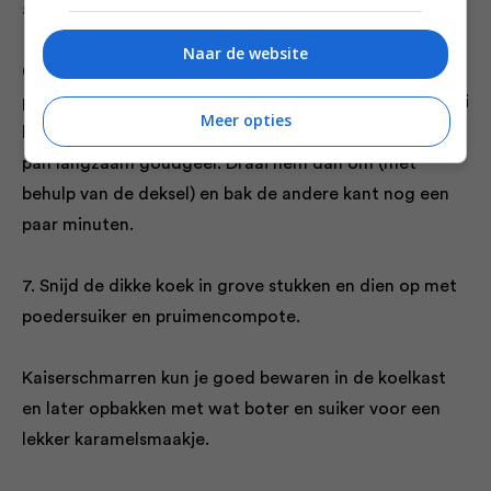
5. Schep voorzichtig de rumrozijnen door het beslag.
Naar de website
6. Verhit een klontje boter in een koekenpan en giet in
porties het beslag erin (ongeveer 1-2 cm hoog) en draai
Meer opties
het vuur laag. Bak de Schmarren met een deksel op de
pan langzaam goudgeel. Draai hem dan om (met
behulp van de deksel) en bak de andere kant nog een
paar minuten.
7. Snijd de dikke koek in grove stukken en dien op met
poedersuiker en pruimencompote.
Kaiserschmarren kun je goed bewaren in de koelkast
en later opbakken met wat boter en suiker voor een
lekker karamelsmaakje.