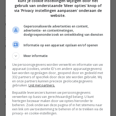
kunt je cookie instellingen wijzigen door het
gebruik van onderstaande 'Meer opties' knop of
via 'Privacy instellingen aanpassen' onderaan de
website.
1. Splits de eieren. Klop eigeel, suiker, vanillemerg en
melk tot een schuimig geheel.
Gepersonaliseerde advertenties en content,
advertentie- en contentmetingen,
doelgroepenonderzoek en ontwikkeling van diensten
2. Meng de bloem er voorzichtig door en mix tot je een
Informatie op een apparaat opslaan en/of openen
mooi, glad pannenkoekenbeslag hebt.
Meer informatie
3. Roer de gesmolten boter en citroenrasp erdoor en
Uw persoonsgegevens worden verwerkt en informatie van uw
laat het beslag een half uur rusten.
apparaat (cookies, unieke ID's en andere apparaatgegevens)
kan worden opgeslagen door, geopend door en gedeeld met
332 partners of specifiek door deze site worden gebruikt. Wij
en onze partners kunnen precieze geolocatiegegevens
4. Klop hierna het eiwit stijf met een snufje zout en
gebruiken.
Lijst met partners.
schep dit voorzichtig met een spatel door het beslag.
Bepaalde leveranciers kunnen uw persoonsgegevens
Het eiwitschuim mag nog een beetje zichtbaar blijven,
verwerken op basis van gerechtvaardigd belang. U kunt
hiertegen bezwaar maken door uw opties hieronder te
dat maakt de Schmarren lekker fluffy!
beheren. Zoek onderaan deze pagina of in het sitemenu naar
een link om uw toestemming te beheren of in te trekken via de
privacy- en cookie-instellingen.