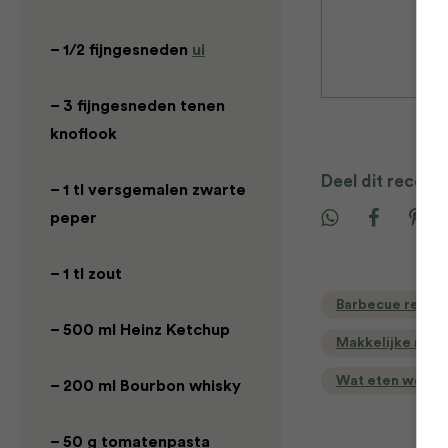
– 1/2 fijngesneden
ui
– 3 fijngesneden tenen
knoflook
Deel dit recept
– 1 tl versgemalen zwarte
peper
– 1 tl zout
Barbecue recep
– 500 ml Heinz Ketchup
Makkelijke rece
Wat eten we va
– 200 ml Bourbon whisky
– 50 g tomatenpasta