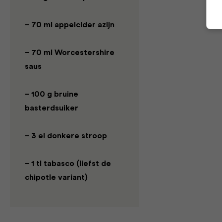
– 70 ml appelcider azijn
– 70 ml Worcestershire
saus
– 100 g bruine
basterdsuiker
– 3 el donkere stroop
– 1 tl tabasco (liefst de
chipotle variant)