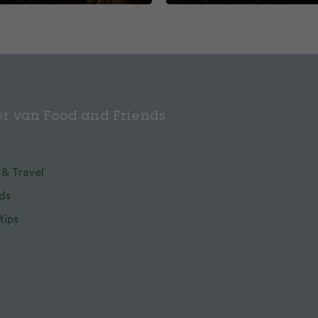
r van Food and Friends
 & Travel
ds
tips