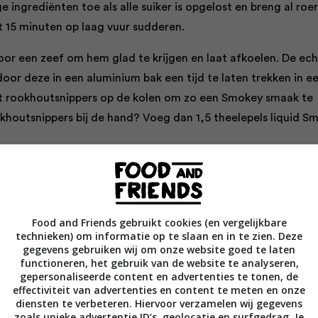
e ingrediënten toe als alle suiker is opgelost en breng al roe
t 15 minuten op laag vuur sudderen.
oor een zeef om hem glad te krijgen en laat afkoelen. De ec
 door deze in een aluminium bak een tijd te laten trekken in e
t rookhoutsnippers op de kolen om zo een Smokey smaak te
okhoutsnippers bij de hand? Voeg dan 1,5 theelepels liquid S
it het boek ‘Smokey Goodness 2’ van Jord Althuizen (€ 24,99,
).
Food and Friends gebruikt cookies (en vergelijkbare
technieken) om informatie op te slaan en in te zien. Deze
gegevens gebruiken wij om onze website goed te laten
functioneren, het gebruik van de website te analyseren,
gepersonaliseerde content en advertenties te tonen, de
effectiviteit van advertenties en content te meten en onze
diensten te verbeteren. Hiervoor verzamelen wij gegevens
zoals unieke advertentie ID’s, geolocatie en surfgedrag. Je