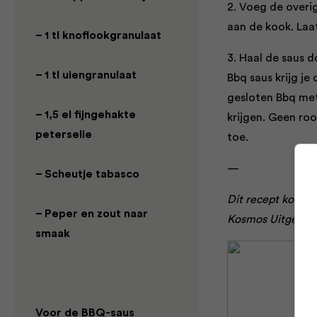
2. Voeg de overig
aan de kook. Laa
– 1 tl knoflookgranulaat
3. Haal de saus d
– 1 tl uiengranulaat
Bbq saus krijg je
gesloten Bbq me
– 1,5 el fijngehakte
krijgen. Geen ro
peterselie
toe.
—
– Scheutje tabasco
Dit recept komt u
– Peper en zout naar
Kosmos Uitgevers
smaak
Voor de BBQ-saus