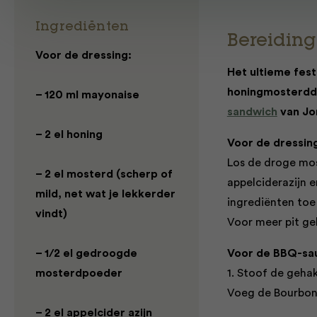
Ingrediënten
Bereiding
Voor de dressing:
Het ultieme fest
honingmosterddr
– 120 ml mayonaise
sandwich
van Jor
– 2 el honing
Voor de dressin
Los de droge mos
– 2 el mosterd (scherp of
appelciderazijn 
mild, net wat je lekkerder
ingrediënten toe
vindt)
Voor meer pit ge
– 1/2 el gedroogde
Voor de BBQ-sa
mosterdpoeder
1. Stoof de gehak
Voeg de Bourbon 
– 2 el appelcider azijn