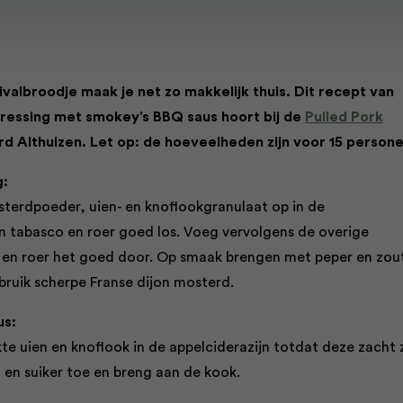
ivalbroodje maak je net zo makkelijk thuis. Dit recept van
essing met smokey’s BBQ saus hoort bij de
Pulled Pork
d Althuizen. Let op: de hoeveelheden zijn voor 15 person
g:
terdpoeder, uien- en knoflookgranulaat op in de
en tabasco en roer goed los. Voeg vervolgens de overige
 en roer het goed door. Op smaak brengen met peper en zou
bruik scherpe Franse dijon mosterd.
us:
te uien en knoflook in de appelciderazijn totdat deze zacht z
en suiker toe en breng aan de kook.