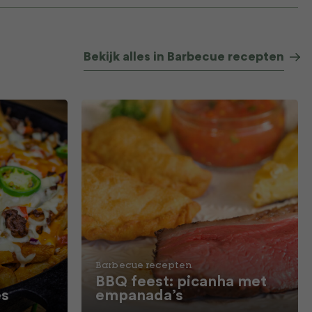
Bekijk alles in Barbecue recepten
Barbecue recepten
BBQ feest: picanha met
es
empanada’s