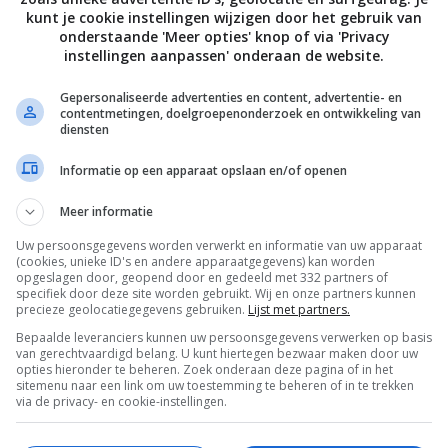
kunt je cookie instellingen wijzigen door het gebruik van
onderstaande 'Meer opties' knop of via 'Privacy
instellingen aanpassen' onderaan de website.
Gepersonaliseerde advertenties en content, advertentie- en
contentmetingen, doelgroepenonderzoek en ontwikkeling van
diensten
Informatie op een apparaat opslaan en/of openen
Bewaar rece
Meer informatie
Uw persoonsgegevens worden verwerkt en informatie van uw apparaat
(cookies, unieke ID's en andere apparaatgegevens) kan worden
opgeslagen door, geopend door en gedeeld met 332 partners of
specifiek door deze site worden gebruikt. Wij en onze partners kunnen
ten
Gangen
Gelegenheid
Lunchgerecht
precieze geolocatiegegevens gebruiken.
Lijst met partners.
Bepaalde leveranciers kunnen uw persoonsgegevens verwerken op basis
pten
Picknick recepten
Recepten
van gerechtvaardigd belang. U kunt hiertegen bezwaar maken door uw
opties hieronder te beheren. Zoek onderaan deze pagina of in het
ndaag?
Zomerrecepten
sitemenu naar een link om uw toestemming te beheren of in te trekken
via de privacy- en cookie-instellingen.