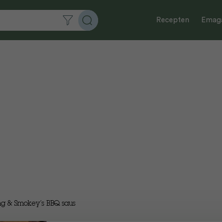
Recepten
Emaga
ng & Smokey’s BBQ saus