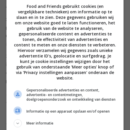
Food and Friends gebruikt cookies (en
afkoelen en bewaar ze in een pot tot het ontbijt.
vergelijkbare technieken) om informatie op te
slaan en in te zien. Deze gegevens gebruiken wij
2. Doe 1 flinke handvol geroosterde granen per
om onze website goed te laten functioneren, het
persoon in een pan met 200 ml amandelmelk en laat 10
gebruik van de website te analyseren,
gepersonaliseerde content en advertenties te
minuten op laag vuur pruttelen tot de granen zacht
tonen, de effectiviteit van advertenties en
zijn.
content te meten en onze diensten te verbeteren.
Hiervoor verzamelen wij gegevens zoals unieke
advertentie ID’s, geolocatie en surfgedrag. Je
3. Verhit ondertussen 5 minuten de peren en de siroop
kunt je cookie instellingen wijzigen door het
in een aparte pan op matig vuur, tot ze goed
gebruik van onderstaande 'Meer opties' knop of
via 'Privacy instellingen aanpassen' onderaan de
doorgewarmd zijn. Serveer de granen met warme
website.
peer, een scheutje ahorn siroop en amandelschaafsel.
Gepersonaliseerde advertenties en content,
Per portie 589 cal., 17,5 g vet (2,5 g verzadigd), 19 g
advertentie- en contentmetingen,
doelgroepenonderzoek en ontwikkeling van diensten
eiwitten, 81,6 g koolhydraten, 23,6 g suiker
Informatie op een apparaat opslaan en/of openen
Wil je meer weten over de verschillende superfoods die
in dit recept zitten, zoals allerlei soorten noten?
Bekijk
Meer informatie