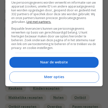
dan hier ons Superfood ABC.
Uw persoonsgegevens worden verwerkt en informatie van uw
apparaat (cookies, unieke ID's en andere apparaatgegevens)
kan worden opgeslagen door, geopend door en gedeeld met
Deel dit recept
332 partners of specifiek door deze site worden gebruikt. Wij
en onze partners kunnen precieze geolocatiegegevens
gebruiken.
Lijst met partners.
Bepaalde leveranciers kunnen uw persoonsgegevens
Bewaar recept
verwerken op basis van gerechtvaardigd belang. U kunt
hiertegen bezwaar maken door uw opties hieronder te
beheren. Zoek onderaan deze pagina of in het sitemenu naar
een link om uw toestemming te beheren of in te trekken via de
privacy- en cookie-instellingen.
Bewuste keuzes
Brunch recepten
Comfort Food
Comfort Food recepten
Naar de website
Fruit
Gelegenheid
Meer opties
Gezonde recepten voor kinderen
Granen
Keukens
Kinderrecepten
Makkelijke recepten
Noten
Ontbijt
Ontbijt recepten
Overdag
Pasen recepten