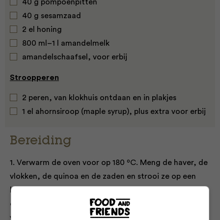
40 g pompoenpitten
40 g sesamzaad
2 el honing
800 ml–1 l amandelmelk
amandelschaafsel, voor erbij
Stroopperen
2 peren, van klokhuis ontdaan en in plakjes
1 el ahornsiroop (maple syrup), plus extra voor erbij
Bereiding
1. Verwarm de oven voor op 180 ºC. Meng de haver, de
vlokken, de quinoa en de zaden en strooi ze op een
bakblik. Rooster 20 minuten in de oven. Controleer
elke 5 minuten en schud ze om zodat ze gelijkmatig
worden geroosterd. Laat ze, als ze goudbruin zijn,