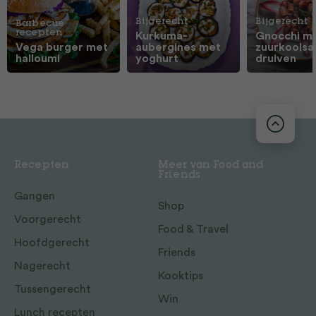
Bijgerecht
Bijgerecht
Barbecue
recepten
Kurkuma-
Gnocchi m
Vega burger met
aubergines met
zuurkoolsa
halloumi
yoghurt
druiven
Recepten
Meer van Food and
Friends
Gangen
Shop
Voorgerecht
Food & Travel
Hoofdgerecht
Friends
Nagerecht
Kooktips
Tussengerecht
Win
Lunch recepten