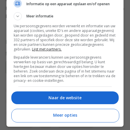
de wafel in 5-6 minuten aan beide zijden goudbruin.
Informatie op een apparaat opslaan en/of openen
Door de hoeveelheid boter in het beslag is invetten van
Meer informatie
het wafelijzer niet nodig.
Uw persoonsgegevens worden verwerkt en informatie van uw
Credits fotografie: Mitchell van Voorbergen
apparaat (cookies, unieke ID's en andere apparaatgegevens)
kan worden opgeslagen door, geopend door en gedeeld met
332 partners of specifiek door deze site worden gebruikt. Wij
Deel dit recept
en onze partners kunnen precieze geolocatiegegevens
gebruiken.
Lijst met partners.
Bepaalde leveranciers kunnen uw persoonsgegevens
verwerken op basis van gerechtvaardigd belang. U kunt
hiertegen bezwaar maken door uw opties hieronder te
Bewaar recept
beheren. Zoek onderaan deze pagina of in het sitemenu naar
een link om uw toestemming te beheren of in te trekken via de
privacy- en cookie-instellingen.
Bakken
Bakrecepten
Brunch recepten
Naar de website
Gangen
Lunch recepten
Lunchgerecht
Ontbijt
Ontbijt recepten
Overdag
Meer opties
Recepten
Vis
Zalm recepten