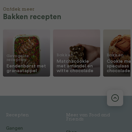
Ontdek meer
Bakken recepten
Bakken
Bakken
Gevogelte
recepten
Matchacookie
Cookie me
Eendenborst met
met amandel en
speculaas 
granaatappel
witte chocolade
chocolade
Recepten
Meer van Food and
Friends
Gangen