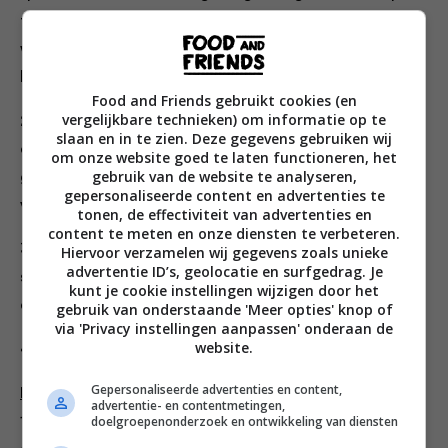
terug op laag vuur en laat de bloem in 3 minuten gaar
worden. Blijf roeren en schrapen over de bodem zodat
het mengsel niet aanbrandt, maar de bloem wel gaart.
Food and Friends gebruikt cookies (en
vergelijkbare technieken) om informatie op te
2. Doe het deeg over in een mengkom. Voeg een ei toe
slaan en in te zien. Deze gegevens gebruiken wij
en roer stevig door met de spatel totdat het ei in zijn
om onze website goed te laten functioneren, het
gebruik van de website te analyseren,
geheel is opgenomen. Voeg zo steeds opnieuw één
gepersonaliseerde content en advertenties te
voor één alle eieren toe.
tonen, de effectiviteit van advertenties en
content te meten en onze diensten te verbeteren.
3. Snijd de gerookte zalm en het bieslook fijn en voeg
Hiervoor verzamelen wij gegevens zoals unieke
advertentie ID’s, geolocatie en surfgedrag. Je
samen met de geraspte kaas toe aan het beslag. Roer
kunt je cookie instellingen wijzigen door het
door en breng op smaak met peper en zout.
gebruik van onderstaande 'Meer opties' knop of
via 'Privacy instellingen aanpassen' onderaan de
website.
4. Verwarm het wafelijzer.
Gepersonaliseerde advertenties en content,
Bakken
advertentie- en contentmetingen,
doelgroepenonderzoek en ontwikkeling van diensten
1. Vul het wafelijzer met een flinke lepel beslag en bak