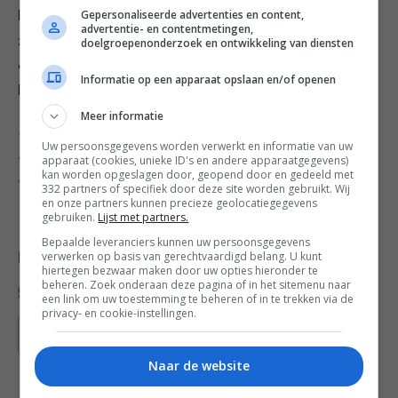
Gepersonaliseerde advertenties en content,
krokant en goudkleurig is. Besprenkel met honing en
advertentie- en contentmetingen,
zet nog 10-15 minuten in de oven tot de bovenkant
doelgroepenonderzoek en ontwikkeling van diensten
donkergoud van kleur is. Laat 10 minuten in de
Informatie op een apparaat opslaan en/of openen
bakvorm afkoelen en serveer.
Meer informatie
Dit recept is afkomstig uit het gratis weekmenu met
Uw persoonsgegevens worden verwerkt en informatie van uw
recepten uit Cyprus. Het hele weekmenu kun je
apparaat (cookies, unieke ID's en andere apparaatgegevens)
kan worden opgeslagen door, geopend door en gedeeld met
downloaden door op onderstaande afbeelding te klikken.
332 partners of specifiek door deze site worden gebruikt. Wij
en onze partners kunnen precieze geolocatiegegevens
gebruiken.
Lijst met partners.
Bepaalde leveranciers kunnen uw persoonsgegevens
verwerken op basis van gerechtvaardigd belang. U kunt
Deel dit recept
hiertegen bezwaar maken door uw opties hieronder te
beheren. Zoek onderaan deze pagina of in het sitemenu naar
een link om uw toestemming te beheren of in te trekken via de
privacy- en cookie-instellingen.
Bewaar recept
Naar de website