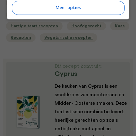
Bakken
Bewuste keuzes
Meer opties
Diner voor 4 of meer
Gangen
Gelegenheid
Hartige taart recepten
Hoofdgerecht
Kaas
Recepten
Vegetarische recepten
Dit recept komt uit:
Cyprus
De keuken van Cyprus is een
smeltkroes van mediterrane en
Midden- Oosterse smaken. Deze
fantastische combinatie levert
heerlijke gerechten op zoals
ontbijtcake met appel en