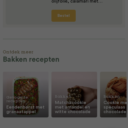
olijfolie, calamari met…
Bestel
Ontdek meer
Bakken recepten
Bakken
Bakken
Gevogelte
recepten
Matchacookie
Cookie me
Eendenborst met
met amandel en
speculaas 
granaatappel
witte chocolade
chocolade