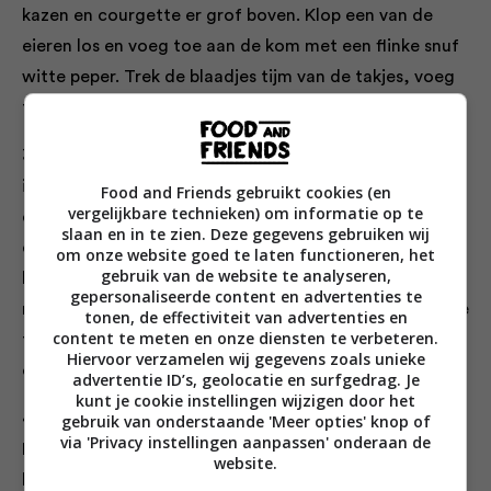
kazen en courgette er grof boven. Klop een van de
eieren los en voeg toe aan de kom met een flinke snuf
witte peper. Trek de blaadjes tijm van de takjes, voeg
toe en klop alles door elkaar.
3. Trek het kataifideeg uit elkaar en leg de helft ervan
in de ingevette bakvorm; druk het langs de randen ook
Food and Friends gebruikt cookies (en
vergelijkbare technieken) om informatie op te
een beetje omhoog. Schep het kaasmengsel erop en
slaan en in te zien. Deze gegevens gebruiken wij
dek af met de rest van het deeg tot de vulling er
om onze website goed te laten functioneren, het
gebruik van de website te analyseren,
helemaal mee bedekt is. Klop het tweede ei los met de
gepersonaliseerde content en advertenties te
room en melk en schenk het roommengsel over de hele
tonen, de effectiviteit van advertenties en
content te meten en onze diensten te verbeteren.
taart. Zet 30 minuten weg en verwarm intussen de
Hiervoor verzamelen wij gegevens zoals unieke
oven voor tot 180 °C.
advertentie ID’s, geolocatie en surfgedrag. Je
kunt je cookie instellingen wijzigen door het
4. Hak de walnoten fijn en strooi ze over de taart.
gebruik van onderstaande 'Meer opties' knop of
via 'Privacy instellingen aanpassen' onderaan de
Besprenkel met olijfolie en zet de bakvorm op de
website.
bodem van de oven. Bak 35 minuten tot de bovenkant