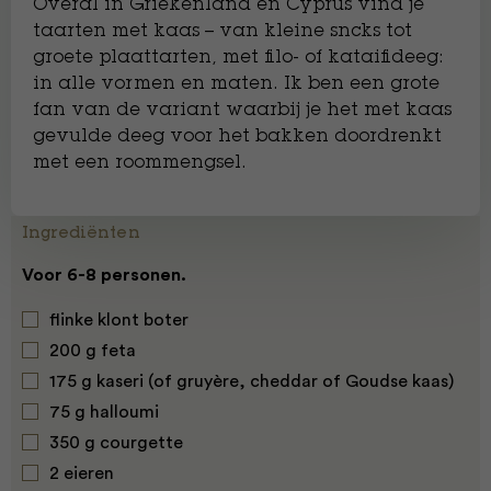
Overal in Griekenland en Cyprus vind je
taarten met kaas – van kleine sncks tot
groete plaattarten, met filo- of kataifideeg:
in alle vormen en maten. Ik ben een grote
fan van de variant waarbij je het met kaas
gevulde deeg voor het bakken doordrenkt
met een roommengsel.
Ingrediënten
Voor 6-8 personen.
flinke klont boter
200 g feta
175 g kaseri (of gruyère, cheddar of Goudse kaas)
75 g halloumi
350 g courgette
2 eieren