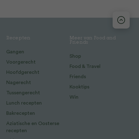
Recepten
Meer van Food and
Friends
Gangen
Shop
Voorgerecht
Food & Travel
Hoofdgerecht
Friends
Nagerecht
Kooktips
Tussengerecht
Win
Lunch recepten
Bakrecepten
Aziatische en Oosterse
recepten