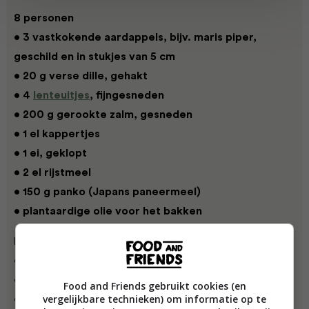
8 personen
• 3 vastkokende aardappels, bijv. maris piper,
geschild en in stukjes van 5 cm
• 20 g verse dille, gehakt
• 4
lenteuitjes
, fijngesneden
• 200 g gerookte zalm, gesneden
• 1 el kappertjes
• 1 ei, geklopt
• 2 el rijstmeel
• 150 g panko (Japans paneermeel)
• plantaardige olie voor het bakken
Dille-citroendressing
• 20 g verse dille
• 1 teen knoflook
Food and Friends gebruikt cookies (en
vergelijkbare technieken) om informatie op te
• 150 ml zure room