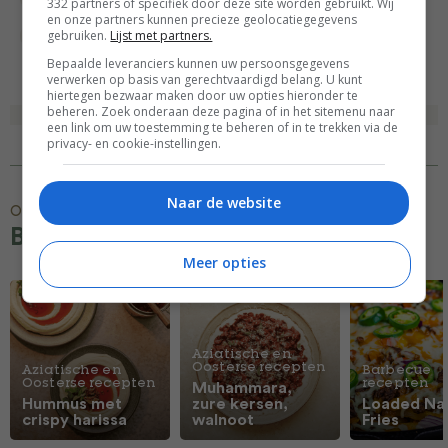
332 partners of specifiek door deze site worden gebruikt. Wij
en onze partners kunnen precieze geolocatiegegevens
gebruiken.
Lijst met partners.
Zalm recepten
Bepaalde leveranciers kunnen uw persoonsgegevens
verwerken op basis van gerechtvaardigd belang. U kunt
hiertegen bezwaar maken door uw opties hieronder te
beheren. Zoek onderaan deze pagina of in het sitemenu naar
een link om uw toestemming te beheren of in te trekken via de
privacy- en cookie-instellingen.
Naar de website
Ontdek meer
Borrel recepten recepten
Meer opties
Aziatische en
Oosterse recepten
Aziatische en
Barbecue
Oosterse recepten
recepten
Muhammara,
Hummus met
zure kersen,
Loaded Na
crispy harissa
walnoot
Fries