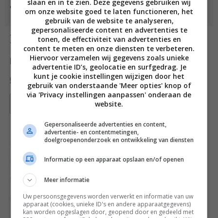
slaan en in te zien. Deze gegevens gebruiken wij
• sap van 1 citroen, geraspte schil van ½ citroen
om onze website goed te laten functioneren, het
gebruik van de website te analyseren,
gepersonaliseerde content en advertenties te
tonen, de effectiviteit van advertenties en
Bereiding
content te meten en onze diensten te verbeteren.
Hiervoor verzamelen wij gegevens zoals unieke
Deel dit recept
advertentie ID’s, geolocatie en surfgedrag. Je
kunt je cookie instellingen wijzigen door het
gebruik van onderstaande 'Meer opties' knop of
via 'Privacy instellingen aanpassen' onderaan de
website.
Bewaar recept
Gepersonaliseerde advertenties en content,
advertentie- en contentmetingen,
doelgroepenonderzoek en ontwikkeling van diensten
Borrel recepten
Brunch recepten
Gangen
Informatie op een apparaat opslaan en/of openen
Gelegenheid
Kinderrecepten
Meer informatie
Lunchgerecht
Overdag
Recept van de dag
Uw persoonsgegevens worden verwerkt en informatie van uw
Recepten
Sauzen & extra’s
Tapas recepten
apparaat (cookies, unieke ID's en andere apparaatgegevens)
kan worden opgeslagen door, geopend door en gedeeld met
Vis
Voorgerecht
Vrijdag Visdag