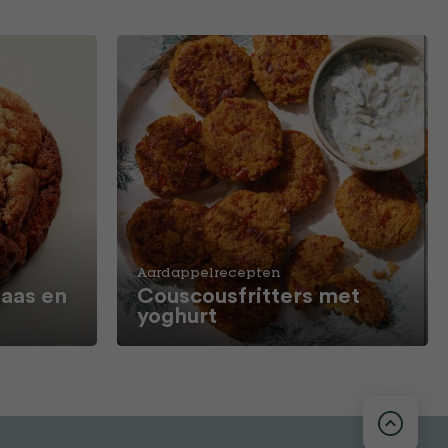
Aardappelrecepten
aas en
Couscousfritters met
yoghurt