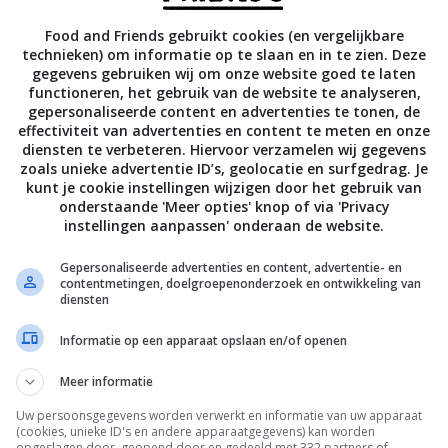
Food and Friends gebruikt cookies (en vergelijkbare
technieken) om informatie op te slaan en in te zien. Deze
gegevens gebruiken wij om onze website goed te laten
krecepten
Cake recepten
Gangen
functioneren, het gebruik van de website te analyseren,
gepersonaliseerde content en advertenties te tonen, de
n
Gelegenheid
Makkelijke recepten
effectiviteit van advertenties en content te meten en onze
diensten te verbeteren. Hiervoor verzamelen wij gegevens
ag
Toetjes & ander zoets
Verjaardag recepten
zoals unieke advertentie ID’s, geolocatie en surfgedrag. Je
kunt je cookie instellingen wijzigen door het gebruik van
ndaag?
onderstaande 'Meer opties' knop of via 'Privacy
instellingen aanpassen' onderaan de website.
Gepersonaliseerde advertenties en content, advertentie- en
contentmetingen, doelgroepenonderzoek en ontwikkeling van
diensten
Informatie op een apparaat opslaan en/of openen
Meer informatie
Uw persoonsgegevens worden verwerkt en informatie van uw apparaat
(cookies, unieke ID's en andere apparaatgegevens) kan worden
opgeslagen door, geopend door en gedeeld met 332 partners of