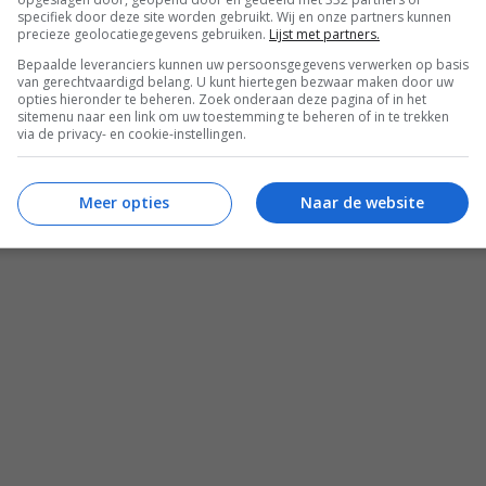
specifiek door deze site worden gebruikt. Wij en onze partners kunnen
precieze geolocatiegegevens gebruiken.
Lijst met partners.
Bepaalde leveranciers kunnen uw persoonsgegevens verwerken op basis
van gerechtvaardigd belang. U kunt hiertegen bezwaar maken door uw
opties hieronder te beheren. Zoek onderaan deze pagina of in het
sitemenu naar een link om uw toestemming te beheren of in te trekken
via de privacy- en cookie-instellingen.
Meer opties
Naar de website