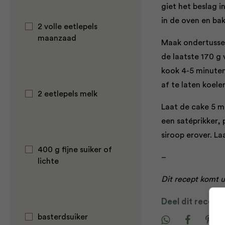
giet het beslag i
in de oven en ba
2 volle eetlepels
maanzaad
Maak ondertussen
de laatste 170 g 
kook 4-5 minuten 
af te laten koele
2 eetlepels melk
Laat de cake 5 m
een satéprikker, 
siroop erover. La
400 g fijne suiker of
–
lichte
Dit recept komt u
Deel dit recept
basterdsuiker