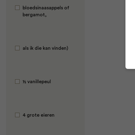
bloedsinaasappels of
bergamot,
als ik die kan vinden)
½ vanillepeul
4 grote eieren