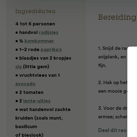
Ingrediënten
Bereiding
4 tot 6 personen
• handvol
radijsjes
• ½
komkommer
1. Snijd de radij
• 1–2 rode
paprika’s
snijplank, en voe
• blaadjes van 2 kropjes
fijn.
sla
(little gem)
• vruchtvlees van 1
2. Hak op het laat
avocado
een mooie gemen
• 2 tomaten
• 2
lente-uitjes
3. Voor de dressi
• wat handenvol zachte
ermee; schenk de
kruiden (zoals munt,
basilicum
Deel dit recept
of bieslook)