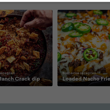
recepten
Barbecue recepten
Ranch Crack dip
Loaded Nacho Fri