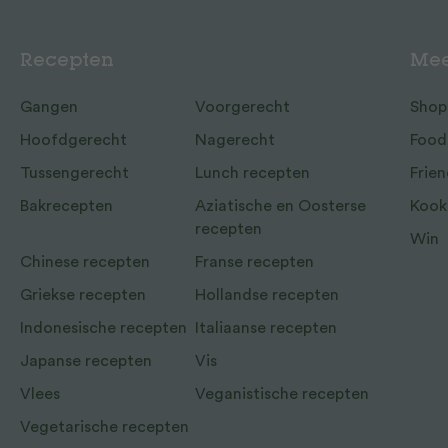
Recepten
Mee
Gangen
Voorgerecht
Shop
Hoofdgerecht
Nagerecht
Food
Tussengerecht
Lunch recepten
Frien
Bakrecepten
Aziatische en Oosterse
Kook
recepten
Win
Chinese recepten
Franse recepten
Griekse recepten
Hollandse recepten
Indonesische recepten
Italiaanse recepten
Japanse recepten
Vis
Vlees
Veganistische recepten
Vegetarische recepten