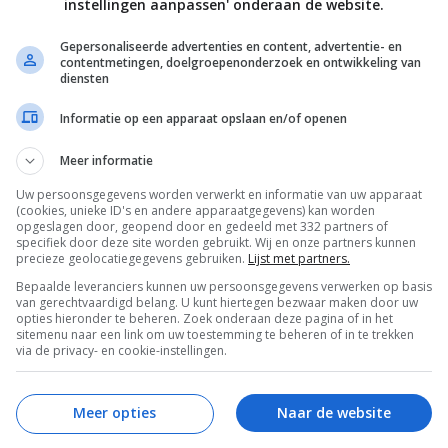
instellingen aanpassen' onderaan de website.
Bewaar rece
Gepersonaliseerde advertenties en content, advertentie- en
contentmetingen, doelgroepenonderzoek en ontwikkeling van
diensten
ten
Bewuste keuzes
Gelegenheid
Informatie op een apparaat opslaan en/of openen
en
Lente recepten
Picknick recepten
Meer informatie
ag
Recepten
Salade
Salades
Superfood
Uw persoonsgegevens worden verwerkt en informatie van uw apparaat
(cookies, unieke ID's en andere apparaatgegevens) kan worden
pten
Vegetarische recepten
Zomerrecepten
opgeslagen door, geopend door en gedeeld met 332 partners of
specifiek door deze site worden gebruikt. Wij en onze partners kunnen
precieze geolocatiegegevens gebruiken.
Lijst met partners.
Bepaalde leveranciers kunnen uw persoonsgegevens verwerken op basis
van gerechtvaardigd belang. U kunt hiertegen bezwaar maken door uw
opties hieronder te beheren. Zoek onderaan deze pagina of in het
sitemenu naar een link om uw toestemming te beheren of in te trekken
via de privacy- en cookie-instellingen.
Meer opties
Naar de website
en