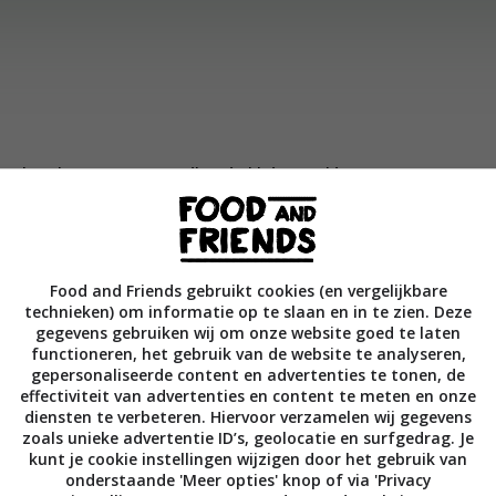
sjes, komkommer en paprika’s in kleine stukjes op een grote
g dan de sla, avocado, tomaten en lente-uitjes toe; snijd ook
Food and Friends gebruikt cookies (en vergelijkbare
st de kruiden fijn en voeg ze toe. Blijf snijden en hakken tot j
technieken) om informatie op te slaan en in te zien. Deze
gde salade hebt.
gegevens gebruiken wij om onze website goed te laten
functioneren, het gebruik van de website te analyseren,
gepersonaliseerde content en advertenties te tonen, de
ng: doe de olijfolie, azijn en mosterd in een jampot en schud
effectiviteit van advertenties en content te meten en onze
diensten te verbeteren. Hiervoor verzamelen wij gegevens
 dressing vlak voor het serveren over de salade.
zoals unieke advertentie ID’s, geolocatie en surfgedrag. Je
kunt je cookie instellingen wijzigen door het gebruik van
onderstaande 'Meer opties' knop of via 'Privacy