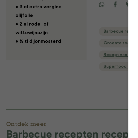
• 3 el extra vergine
olijfolie
• 2 el rode- of
Barbecue recep
wittewijnazijn
• ½ tl dijonmosterd
Groente recept
Recept van de d
Superfood rece
Ontdek meer
Barbecue recepten recept