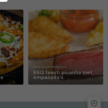
Barbecue recepten
BBQ feest: picanha met
es
empanada’s