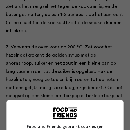
Zet als het mengsel net tegen de kook aan is, en de
boter gesmolten, de pan 1-2 uur apart op het aanrecht
(of een nacht in de koelkast) zodat de smaken kunnen
intrekken.
3. Verwarm de oven voor op 200 °C. Zet voor het
hazelnootkrokant de golden syrup met de
ahornsiroop, suiker en het zout in een kleine pan op
laag vuur en roer tot de suiker is opgelost. Hak de
hazelnoten, voeg ze toe en blijf roeren tot de noten
met een gelijk- matig suikerlaagje zijn bedekt. Giet het
mengsel op een kleine met bakpapier beklede bakplaat
en spreid het uit met een lepel. Bak het notenmengsel
7-8 minuten in de oven tot het goudbruin is en borrelt.
Laat het hazelnootkrokant helemaal afkoelen voordat
Food and Friends gebruikt cookies (en
je het in stukjes van ongeveer ½ cm hakt. Houd apart.