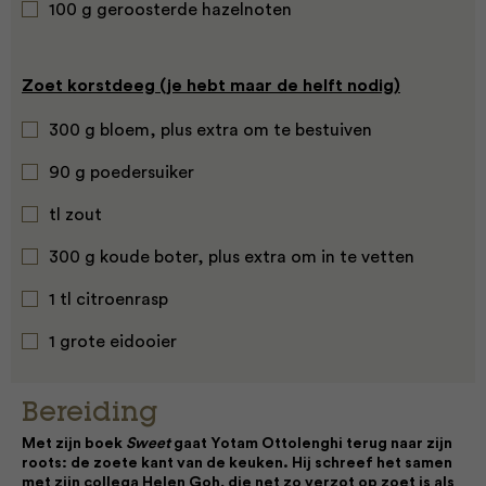
100 g geroosterde hazelnoten
Zoet korstdeeg (je hebt maar de helft nodig)
300 g bloem, plus extra om te bestuiven
90 g poedersuiker
tl zout
300 g koude boter, plus extra om in te vetten
1 tl citroenrasp
1 grote eidooier
Bereiding
Met zijn boek
Sweet
gaat Yotam Ottolenghi terug naar zijn
roots: de zoete kant van de keuken. Hij schreef het samen
met zijn collega Helen Goh, die net zo verzot op zoet is als