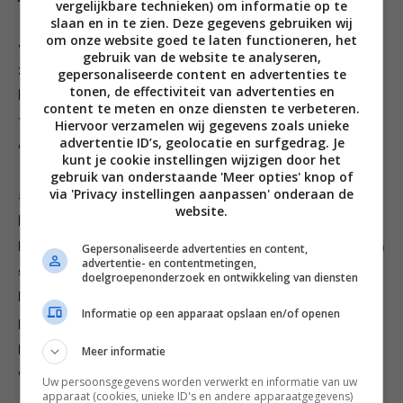
vergelijkbare technieken) om informatie op te
slaan en in te zien. Deze gegevens gebruiken wij
om onze website goed te laten functioneren, het
4. Zeef voor het deeg de bloem, poedersuiker en het
gebruik van de website te analyseren,
zout boven de kom van de keukenmachine. Snijd de
gepersonaliseerde content en advertenties te
tonen, de effectiviteit van advertenties en
boter in blokjes, voeg ze samen met de citroenrasp
content te meten en onze diensten te verbeteren.
toe en mix met behulp van de pulseerknop tot het
Hiervoor verzamelen wij gegevens zoals unieke
advertentie ID’s, geolocatie en surfgedrag. Je
deeg de textuur van broodkruim heeft.
kunt je cookie instellingen wijzigen door het
gebruik van onderstaande 'Meer opties' knop of
via 'Privacy instellingen aanpassen' onderaan de
5. Klop de eidooier met 20 ml water los en doe dit bij
website.
het bloemmengsel (het deeg hoort nat aan te voelen).
Mix nog een keer tot het deeg net samenhangend is en
Gepersonaliseerde advertenties en content,
advertentie- en contentmetingen,
stort het op een met bloem be- stoven werkvlak.
doelgroepenonderzoek en ontwikkeling van diensten
Kneed het tot een bal en verdeel het in 2 gelijke
Informatie op een apparaat opslaan en/of openen
porties. Wikkel elk deel losjes in plasticfolie, druk ze
plat tot een schijf en leg minimaal 1 uur (en maximaal 3
Meer informatie
dagen) in de koelkast.
Uw persoonsgegevens worden verwerkt en informatie van uw
apparaat (cookies, unieke ID's en andere apparaatgegevens)