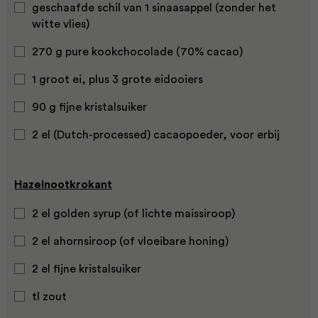
geschaafde schil van 1 sinaasappel (zonder het
witte vlies)
270 g pure kookchocolade (70% cacao)
1 groot ei, plus 3 grote eidooiers
90 g fijne kristalsuiker
2 el (Dutch-processed) cacaopoeder, voor erbij
Hazelnootkrokant
2 el golden syrup (of lichte maissiroop)
2 el ahornsiroop (of vloeibare honing)
2 el fijne kristalsuiker
tl zout