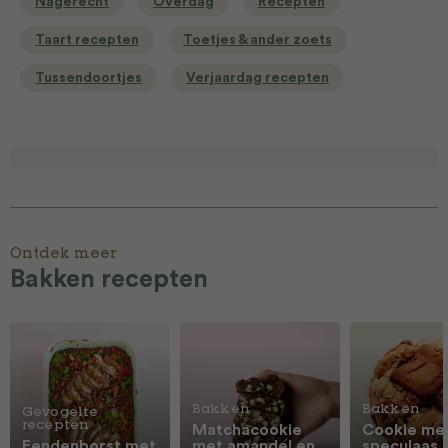
Nagerecht
Overdag
Recepten
Taart recepten
Toetjes & ander zoets
Tussendoortjes
Verjaardag recepten
Ontdek meer
Bakken recepten
Bakken
Bakken
Gevogelte
recepten
Matchacookie
Cookie me
Eendenborst met
met amandel en
speculaas 