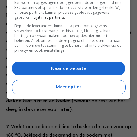
kan worden opgeslagen door, geopend door en gedeeld met
6. Vet een geribbelde taartvorm (Ø 23 of 25 cm) licht
332 partners of specifiek door deze site worden gebruikt. Wij
en onze partners kunnen precieze geolocatiegegevens
in met boter. Laat het deeg als je het gaat uitrollen 30
gebruiken.
Lijst met partners.
minuten op kamertemperatuur rusten (als het langer
Bepaalde leveranciers kunnen uw persoonsgegevens
verwerken op basis van gerechtvaardigd belang. U kunt
dan een uur in de koelkast heeft gelegen) en leg het op
hiertegen bezwaar maken door uw opties hieronder te
beheren. Zoek onderaan deze pagina of in het sitemenu naar
een met bloem bestoven werkvlak. Klop met een
een link om uw toestemming te beheren of in te trekken via de
deegroller over het hele oppervlak om de lap iets
privacy- en cookie-instellingen.
groter te maken voor je hem uitrolt tot een lap van 33
cm breed en 4 mm dik. Leg het deeg losjes over de
Naar de website
vorm en druk hem er voorzichtig in — repareer
scheurtjes met een stukje deeg. Snijd het
Meer opties
overhangende deeg af en laat het nog 30 minuten in
de koelkast rusten en koelen (bewaar de rest van het
deeg in de vriezer voor later).
7. Verhit om de bodem blind te bakken de oven voor op
180 °C. Bekleed de deegrand en de bodem met