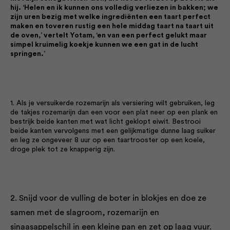
hij. ‘Helen en ik kunnen ons volledig verliezen in bakken; we
zijn uren bezig met welke ingrediënten een taart perfect
maken en toveren rustig een hele middag taart na taart uit
de oven,’ vertelt Yotam, ‘en van een perfect gelukt maar
simpel kruimelig koekje kunnen we een gat in de lucht
springen.’
1. Als je versuikerde rozemarijn als versiering wilt gebruiken, leg
de takjes rozemarijn dan een voor een plat neer op een plank en
bestrijk beide kanten met wat licht geklopt eiwit. Bestrooi
beide kanten vervolgens met een gelijkmatige dunne laag suiker
en leg ze ongeveer 8 uur op een taartrooster op een koele,
droge plek tot ze knapperig zijn.
2. Snijd voor de vulling de boter in blokjes en doe ze
samen met de slagroom, rozemarijn en
sinaasappelschil in een kleine pan en zet op laag vuur.