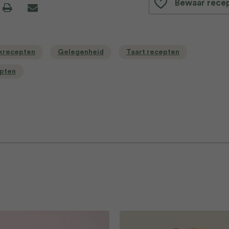
Bewaar rece
krecepten
Gelegenheid
Taart recepten
epten