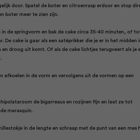
elijk door. Spatel de boter en citroenrasp erdoor en stop dir
en boter meer te zien zijn.
 in de springvorm en bak de cake circa 35-40 minuten, of tot
. De cake is gaar als een satéprikker die je er in het midden i
 en droog uit komt. Of als de cake lichtjes terugveert als je 
.
en afkoelen in de vorm en vervolgens uit de vormen op een
chipolataroom de bigarreaus en rozijnen fijn en laat ze tot
n de marasquin.
nillestokje in de lengte en schraap met de punt van een mes 