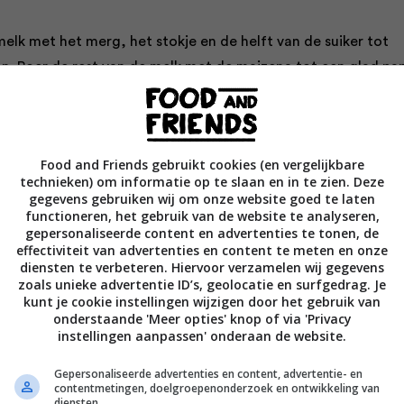
elk met het merg, het stokje en de helft van de suiker tot
n. Roer de rest van de melk met de maizena tot een glad pap
garde de eidooiers los met de rest van de suiker. Voeg het p
oerend de hete melk bij de eidooiers, maak de pan schoon en
Food and Friends gebruikt cookies (en vergelijkbare
ier-melkmengsel door een zeef terug in de pan.
technieken) om informatie op te slaan en in te zien. Deze
gegevens gebruiken wij om onze website goed te laten
functioneren, het gebruik van de website te analyseren,
rend op laag vuur tot een dikke vla. Dek af met plasticfolie dir
gepersonaliseerde content en advertenties te tonen, de
ersroom en laat afkoelen tot kamertemperatuur.
effectiviteit van advertenties en content te meten en onze
diensten te verbeteren. Hiervoor verzamelen wij gegevens
zoals unieke advertentie ID’s, geolocatie en surfgedrag. Je
oom stijf en spatel het luchtig door de banketbakkersroom.
kunt je cookie instellingen wijzigen door het gebruik van
onderstaande 'Meer opties' knop of via 'Privacy
 room achter om de taart rondom mee te bestrijken en klop 
instellingen aanpassen' onderaan de website.
jnen en de gehakte chocolade door de rest van de room. Voe
 marasquin toe. Zet de room en chipolataroom tot gebruik i
Gepersonaliseerde advertenties en content, advertentie- en
contentmetingen, doelgroepenonderzoek en ontwikkeling van
diensten