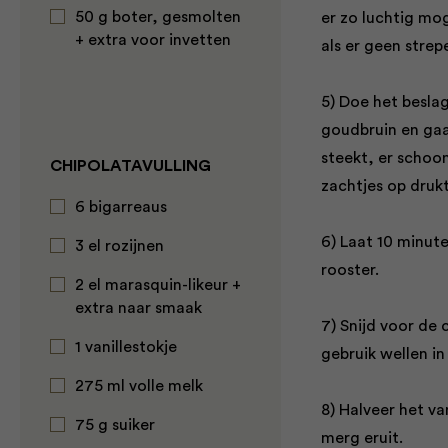
50 g boter, gesmolten
er zo luchtig mog
+ extra voor invetten
als er geen strep
5) Doe het beslag
goudbruin en gaar
steekt, er schoon
CHIPOLATAVULLING
zachtjes op drukt
6 bigarreaus
6) Laat 10 minut
3 el rozijnen
rooster.
2 el marasquin-likeur +
extra naar smaak
7) Snijd voor de 
1 vanillestokje
gebruik wellen i
275 ml volle melk
8) Halveer het va
75 g suiker
merg eruit.