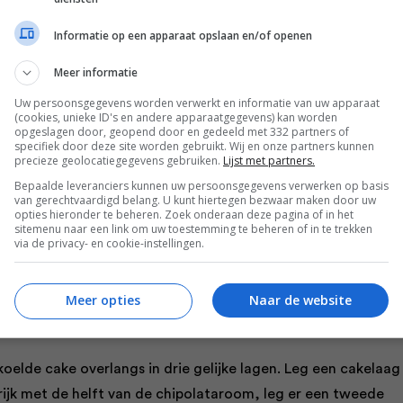
Informatie op een apparaat opslaan en/of openen
elroze marsepein drie rozen: maak drie balletjes met een
mm.
Meer informatie
Uw persoonsgegevens worden verwerkt en informatie van uw apparaat
tjes tot een peertje/ kegeltje. Vorm van de rest van de
(cookies, unieke ID's en andere apparaatgegevens) kan worden
opgeslagen door, geopend door en gedeeld met 332 partners of
s en snijd die rolletjes in stukjes van 8 mm. Knip het ziplock-
specifiek door deze site worden gebruikt. Wij en onze partners kunnen
precieze geolocatiegegevens gebruiken.
Lijst met partners.
e stukjes tussen de twee lagen plastic van het zakje en duw 
Bepaalde leveranciers kunnen uw persoonsgegevens verwerken op basis
aadjes. Je hebt nu kegeltjes en blaadjes.
van gerechtvaardigd belang. U kunt hiertegen bezwaar maken door uw
opties hieronder te beheren. Zoek onderaan deze pagina of in het
sitemenu naar een link om uw toestemming te beheren of in te trekken
djes een voor een rondom het kegeltje. Maak zo drie mooie ro
via de privacy- en cookie-instellingen.
e marsepein uit tot een dunne ronde lap van circa 30 cm
Meer opties
Naar de website
koelde cake overlangs in drie gelijke lagen. Leg een cakelaag
rijk met de helft van de chipolataroom, leg er een tweede