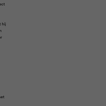
ect
 hij
n
er
het