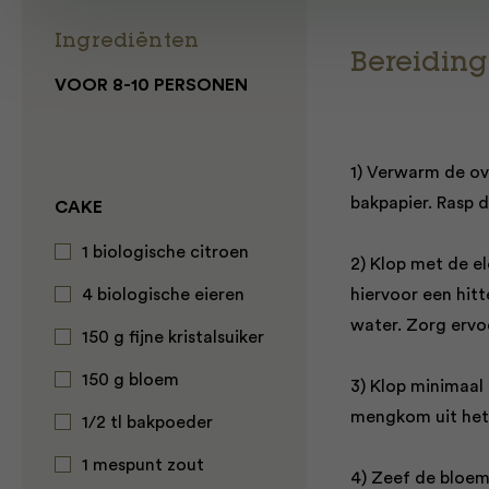
Ingrediënten
Bereiding
VOOR 8-10 PERSONEN
1) Verwarm de ov
bakpapier. Rasp d
CAKE
1 biologische citroen
2) Klop met de el
4 biologische eieren
hiervoor een hit
water. Zorg ervo
150 g fijne kristalsuiker
150 g bloem
3) Klop minimaal 
mengkom uit het 
1/2 tl bakpoeder
1 mespunt zout
4) Zeef de bloem