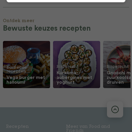
Ontdek meer
Bewuste keuzes recepten
Bijgerecht
Bijgerecht
Barbecue
recepten
Kurkuma-
Gnocchi m
Vega burger met
aubergines met
zuurkoolsa
halloumi
yoghurt
druiven
Recepten
Meer van Food and
Friends