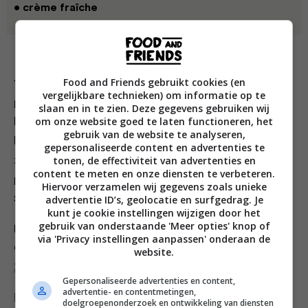
• crème fraîche
met crème fraîche
Food and Friends gebruikt cookies (en
1. Hak de groenten en knoflook fijn. Verhit olie in een
vergelijkbare technieken) om informatie op te
pan, fruit ui, champignons, knoflook. Voeg
slaan en in te zien. Deze gegevens gebruiken wij
om onze website goed te laten functioneren, het
bleekselderij en wortel toe, bak ze zacht. Voeg de
gebruik van de website te analyseren,
bouillon toe, breng aan de kook, laat 10–15 minuten
gepersonaliseerde content en advertenties te
tonen, de effectiviteit van advertenties en
zacht koken. Voeg waterkers, zout en peper toe,
content te meten en onze diensten te verbeteren.
pureer met een staafmixer. Druppel olie over de soep.
Hiervoor verzamelen wij gegevens zoals unieke
Serveer met een dot crème fraîche.
advertentie ID’s, geolocatie en surfgedrag. Je
kunt je cookie instellingen wijzigen door het
gebruik van onderstaande 'Meer opties' knop of
Psst…
via 'Privacy instellingen aanpassen' onderaan de
Op zoek naar meer soeprecepten?
website.
Zo maak je super-soepen!
Gepersonaliseerde advertenties en content,
advertentie- en contentmetingen,
Deel dit recept
doelgroepenonderzoek en ontwikkeling van diensten