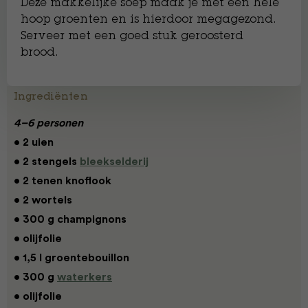
Deze makkelijke soep maak je met een hele
hoop groenten en is hierdoor megagezond.
Serveer met een goed stuk geroosterd
brood.
Ingrediënten
4–6 personen
• 2 uien
• 2 stengels
bleekselderij
• 2 tenen knoflook
• 2 wortels
• 300 g champignons
• olijfolie
• 1,5 l groentebouillon
• 300 g
waterkers
• olijfolie