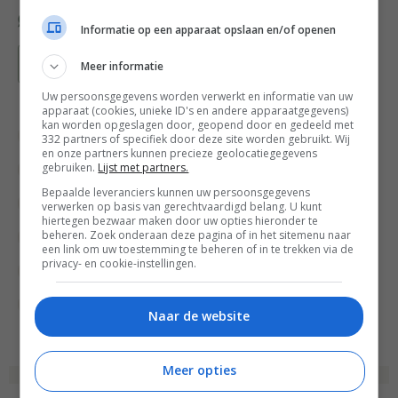
Informatie op een apparaat opslaan en/of openen
Bewaar recept
Meer informatie
Uw persoonsgegevens worden verwerkt en informatie van uw
apparaat (cookies, unieke ID's en andere apparaatgegevens)
kan worden opgeslagen door, geopend door en gedeeld met
Bewuste keuzes
Gangen
332 partners of specifiek door deze site worden gebruikt. Wij
en onze partners kunnen precieze geolocatiegegevens
gebruiken.
Lijst met partners.
Groente recepten
Hoofdgerecht
Bepaalde leveranciers kunnen uw persoonsgegevens
Recept van de dag
Recepten
verwerken op basis van gerechtvaardigd belang. U kunt
hiertegen bezwaar maken door uw opties hieronder te
beheren. Zoek onderaan deze pagina of in het sitemenu naar
Soep recepten
Soepen
een link om uw toestemming te beheren of in te trekken via de
privacy- en cookie-instellingen.
Vegetarische recepten
Wat eten we vandaag?
Winterrecepten
Naar de website
Meer opties