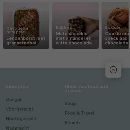
Bakken
Bakken
Gevogelte
recepten
Matchacookie
Cookie me
Eendenborst met
met amandel en
speculaas 
granaatappel
witte chocolade
chocolade
Recepten
Meer van Food and
Friends
Gangen
Shop
Voorgerecht
Food & Travel
Hoofdgerecht
Friends
Nagerecht