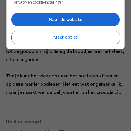
privacy- en cookie-instellingen.
laat onder een tentje van aluminiumfolie wat afkoelen.
Wanner je ze met je vingers kunt vastpakken, trek dan
het vlees van de botjes af en trek het vlees wat uit
Naar de website
elkaar. Meng dit vlees met 2 lepels BBQ-saus.
Meer opties
5. Snijd de broodjes horizontaal doormidden en gril ze
tot ze goudbruin zijn. Beleg de broodjes met het vlees,
uit en augurken.
Tip: je kunt het vlees ook aan het bot laten zitten en
op deze manier opdienen. Het eet wat ongemakkelijk,
maar je maakt wel duidelijk wat er op het broodje zit.
Deel dit recept