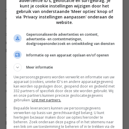
advertentie ID’s, geolocatie en surfgedrag. Je
kunt je cookie instellingen wijzigen door het
2. Leg de spareribs met het bot naar boven op een
gebruik van onderstaande 'Meer opties' knop of
via 'Privacy instellingen aanpassen' onderaan de
snijplank. Gebruik een stuk keukenpapier voor grip en
website.
trek hiermee het membraan (vlies) van de botten af.
Gepersonaliseerde advertenties en content,
Smeer de spareribs in met de mosterd en haal door de
advertentie- en contentmetingen,
rub. Leg ze op een schaal en dek af met huishoudfolie.
doelgroepenonderzoek en ontwikkeling van diensten
Laat minimaal 4 uur in de koelkast marineren.
Informatie op een apparaat opslaan en/of openen
3. Vul een aluminium bakje of drippan met water en zet
Meer informatie
die op de plate setter van The Bastard. Gaar de
Uw persoonsgegevens worden verwerkt en informatie van uw
apparaat (cookies, unieke ID's en andere apparaatgegevens)
spareribs met de botzijde naar beneden gedurende 4
kan worden opgeslagen door, geopend door en gedeeld met
332 partners of specifiek door deze site worden gebruikt. Wij
uur op het rooster boven de platte setter.
en onze partners kunnen precieze geolocatiegegevens
gebruiken.
Lijst met partners.
4. Verwijder de plate setter en stook The Bastard op.
Bepaalde leveranciers kunnen uw persoonsgegevens
verwerken op basis van gerechtvaardigd belang. U kunt
Smeer de spareribs in met BBQ-saus en gril ze nog even
hiertegen bezwaar maken door uw opties hieronder te
beheren. Zoek onderaan deze pagina of in het sitemenu naar
kort direct boven het vuur. Leg ze op een schaal en
een link om uw toestemming te beheren of in te trekken via de