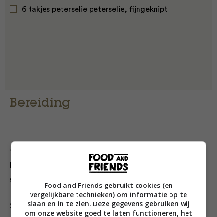
6 takjes peterselie peterselie, fijngeknipt
Bereiding
1. Fruit de knoflook en champignons samen in een
koekenpan met een beetje olie of boter tot ze mooi
goudbruin zijn.
Food and Friends gebruikt cookies (en
vergelijkbare technieken) om informatie op te
slaan en in te zien. Deze gegevens gebruiken wij
2. Hol de pistoletjes voorzichtig een beetje uit – zorg
om onze website goed te laten functioneren, het