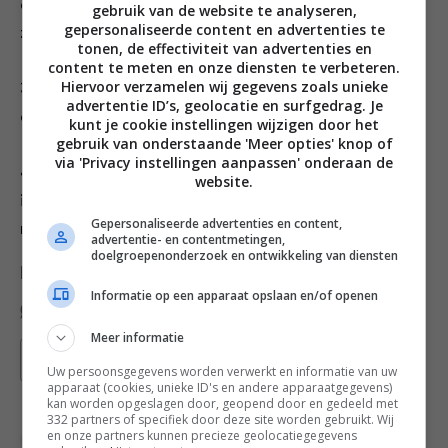
dat ze heel blijven. Druk het kruim op de bodem en
gebruik van de website te analyseren,
gepersonaliseerde content en advertenties te
zijkanten aan.
tonen, de effectiviteit van advertenties en
content te meten en onze diensten te verbeteren.
Hiervoor verzamelen wij gegevens zoals unieke
3. Vul de holten met 2 eetlepels van het
advertentie ID’s, geolocatie en surfgedrag. Je
champignonknoflookmengsel.
kunt je cookie instellingen wijzigen door het
gebruik van onderstaande 'Meer opties' knop of
via 'Privacy instellingen aanpassen' onderaan de
4. Breek een ei boven elk broodje en bak ze 20 minuten
website.
in een voorverwarmde oven op 210 °C. Bestrooi daarna
Gepersonaliseerde advertenties en content,
met fijngeknipte peterselie. Serveer warm of lauw.
advertentie- en contentmetingen,
doelgroepenonderzoek en ontwikkeling van diensten
Deel dit recept
Informatie op een apparaat opslaan en/of openen
Meer informatie
Bewaar recept
Uw persoonsgegevens worden verwerkt en informatie van uw
apparaat (cookies, unieke ID's en andere apparaatgegevens)
kan worden opgeslagen door, geopend door en gedeeld met
332 partners of specifiek door deze site worden gebruikt. Wij
en onze partners kunnen precieze geolocatiegegevens
Bakken
Bewuste keuzes
Brood