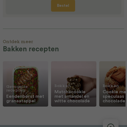
Bestel
Ontdek meer
Bakken recepten
Bakken
Bakken
Gevogelte
recepten
Matchacookie
Cookie me
Eendenborst met
met amandel en
speculaas 
granaatappel
witte chocolade
chocolade