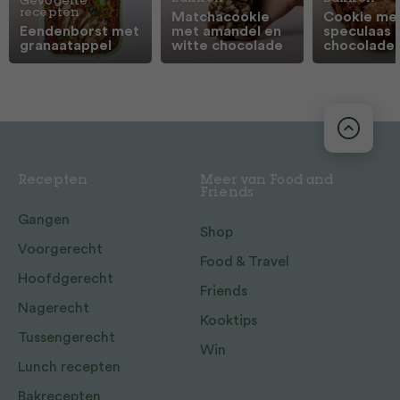
Gevogelte
recepten
Matchacookie
Cookie me
Eendenborst met
met amandel en
speculaas 
granaatappel
witte chocolade
chocolade
Recepten
Meer van Food and
Friends
Gangen
Shop
Voorgerecht
Food & Travel
Hoofdgerecht
Friends
Nagerecht
Kooktips
Tussengerecht
Win
Lunch recepten
Bakrecepten