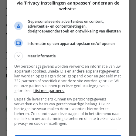
via 'Privacy instellingen aanpassen' onderaan de
4. Laat 5 minuten in de taartvorm afkoelen voor je de
website.
taart met papier en al op een ovenrooster laat
Gepersonaliseerde advertenties en content,
afkoelen. Bestrooi met poedersuiker voor je het
advertentie- en contentmetingen,
doelgroepenonderzoek en ontwikkeling van diensten
opdient.
Informatie op een apparaat opslaan en/of openen
Variatietip
: laat voor een glutenvrije versie van deze
Meer informatie
taart de bloem achterwege en voeg 20 g extra
Uw persoonsgegevens worden verwerkt en informatie van uw
gemalen pistachenoten toe. Zorg ervoor dat het
apparaat (cookies, unieke ID's en andere apparaatgegevens)
bakpoeder ook glutenvrij is.
kan worden opgeslagen door, geopend door en gedeeld met
332 partners of specifiek door deze site worden gebruikt. Wij
en onze partners kunnen precieze geolocatiegegevens
gebruiken.
Lijst met partners.
Deel dit recept
Bepaalde leveranciers kunnen uw persoonsgegevens
verwerken op basis van gerechtvaardigd belang. U kunt
hiertegen bezwaar maken door uw opties hieronder te
beheren. Zoek onderaan deze pagina of in het sitemenu naar
een link om uw toestemming te beheren of in te trekken via de
privacy- en cookie-instellingen.
Bewaar recept