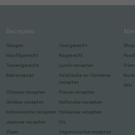
Recepten
Mee
Gangen
Voorgerecht
Shop
Hoofdgerecht
Nagerecht
Food
Tussengerecht
Lunch recepten
Frien
Bakrecepten
Aziatische en Oosterse
Kook
recepten
Win
Chinese recepten
Franse recepten
Griekse recepten
Hollandse recepten
Indonesische recepten
Italiaanse recepten
Japanse recepten
Vis
Vlees
Veganistische recepten