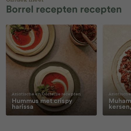
Ontdek meer
Borrel recepten recepten
Aziatische en Oosterse recepten
Aziatische
Hummus met crispy
Muhamm
harissa
kersen