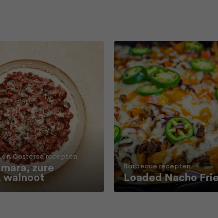
 en Oosterse recepten
ara, zure
Barbecue recepten
, walnoot
Loaded Nacho Fri