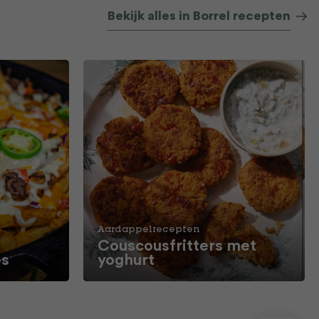
Bekijk alles in Borrel recepten
Aardappelrecepten
Couscousfritters met
es
yoghurt