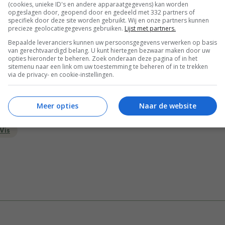
(cookies, unieke ID's en andere apparaatgegevens) kan worden
opgeslagen door, geopend door en gedeeld met 332 partners of
specifiek door deze site worden gebruikt. Wij en onze partners kunnen
 Bart van Olphen; Fotografie: David Loftus.
precieze geolocatiegegevens gebruiken.
Lijst met partners.
Bepaalde leveranciers kunnen uw persoonsgegevens verwerken op basis
van gerechtvaardigd belang. U kunt hiertegen bezwaar maken door uw
opties hieronder te beheren. Zoek onderaan deze pagina of in het
Bewaar rece
sitemenu naar een link om uw toestemming te beheren of in te trekken
via de privacy- en cookie-instellingen.
Meer opties
Naar de website
Borrelhapjes recepten
Gelegenheid
Overdag
Vis