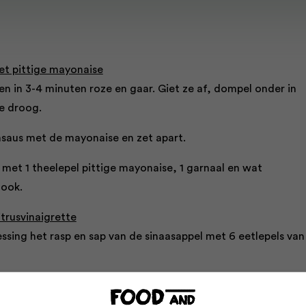
met pittige mayonaise
en in 3-4 minuten roze en gaar. Giet ze af, dompel onder in
ze droog.
hasaus met de mayonaise en zet apart.
ni met 1 theelepel pittige mayonaise, 1 garnaal en wat
look.
trusvinaigrette
essing het rasp en sap van de sinaasappel met 6 eetlepels van
issteak droog en snijd de vis in blokjes. Bestrooi met zout en
ijn.