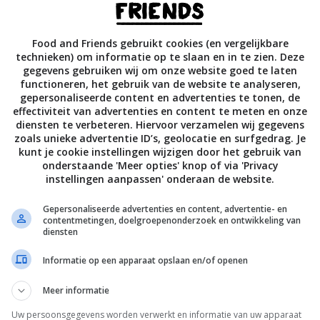
vis in de rest van de olie gaar. Leg de wit- of roodlof blaadje
Food and Friends gebruikt cookies (en vergelijkbare
en blokje vis op elk blad en sprenkel er wat dressing over.
technieken) om informatie op te slaan en in te zien. Deze
gegevens gebruiken wij om onze website goed te laten
est van de rozemarijn plus zout en peper.
functioneren, het gebruik van de website te analyseren,
gepersonaliseerde content en advertenties te tonen, de
effectiviteit van advertenties en content te meten en onze
lees met de gember, chilipasta en lente-ui in een kom.
diensten te verbeteren. Hiervoor verzamelen wij gegevens
zoals unieke advertentie ID’s, geolocatie en surfgedrag. Je
kunt je cookie instellingen wijzigen door het gebruik van
 in een diepe pan tot 180˚C. Test de temperatuur met een blok
onderstaande 'Meer opties' knop of via 'Privacy
uist en bruin kleurt is de olie heet genoeg.
instellingen aanpassen' onderaan de website.
gvellen op een werkvlak en beleg elk vel met een flinke
Gepersonaliseerde advertenties en content, advertentie- en
contentmetingen, doelgroepenonderzoek en ontwikkeling van
t krabmengsel. Bestrijk de randen met het maizenamengsel,
diensten
uk aan.
Informatie op een apparaat opslaan en/of openen
plings 3 minuten, in porties. Draai ze halverwege om.
Meer informatie
umplings uitlekken op keukenpapier en serveer met zoete
Uw persoonsgegevens worden verwerkt en informatie van uw apparaat