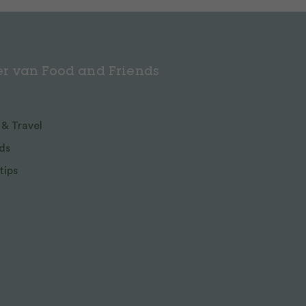
r van Food and Friends
 & Travel
ds
tips