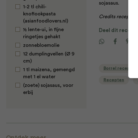
sojasaus.
1-2 tl chili-
knoflookpasta
Credits recepten:
(asianfoodlovers.nl)
½ lente-ui, in fijne
Deel dit recept
ringetjes gehakt
zonnebloemolie
12 dumplingvellen (Ø 9
cm)
Borrel recepten
1 tl maizena, gemengd
met 1 el water
Recepten
(zoete) sojasaus, voor
erbij