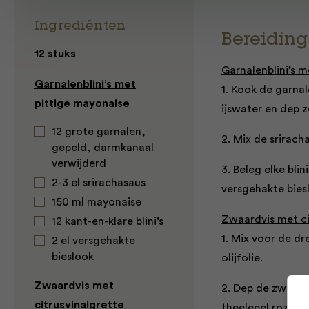
Ingrediënten
Bereiding
12 stuks
Garnalenblini’s 
Garnalenblini’s met
1. Kook de garnal
pittige mayonaise
ijswater en dep 
12 grote garnalen,
2. Mix de srirac
gepeld, darmkanaal
verwijderd
3. Beleg elke bli
2-3 el srirachasaus
versgehakte bies
150 ml mayonaise
Zwaardvis met ci
12 kant-en-klare blini’s
1. Mix voor de dr
2 el versgehakte
bieslook
olijfolie.
Zwaardvis met
2. Dep de zwaardv
citrusvinaigrette
theelepel rozemar